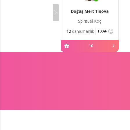
Doğuş Mert Tinova
Spiritüel Koç
12
danışmanlık
100%
1
€