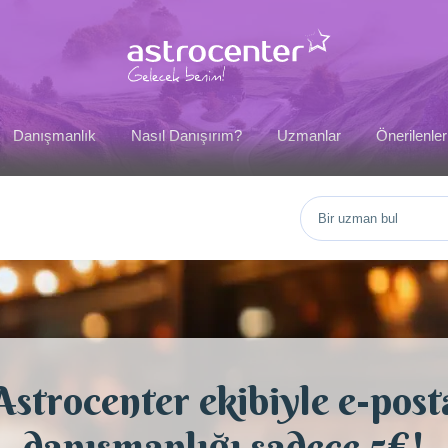
Danışmanlık
Nasıl Danışırım?
Uzmanlar
Önerilenler
Astrocenter ekibiyle e-post
danışmanlığı sadece 5€!