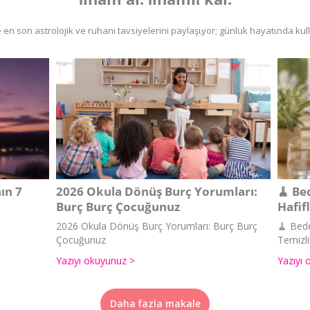
en son astrolojik ve ruhani tavsiyelerini paylaşιyor; günlük hayatιnda kul
ın 7
2026 Okula Dönüş Burç Yorumları:
🧹 Be
Burç Burç Çocuğunuz
Hafif
2026 Okula Dönüş Burç Yorumları: Burç Burç
🧹 Bede
Çocuğunuz
Temizli
Yazıyı okuyunuz >
Yazıyı 
Daha fazla makale