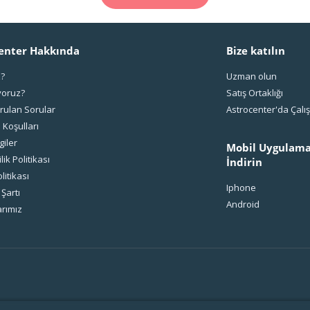
enter Hakkında
Bize katılın
z?
Uzman olun
yoruz?
Satış Ortaklığı
rulan Sorular
Astrocenter'da Çal
 Koşulları
giler
Mobil Uygulama
ilik Politikası
İndirin
litikası
Iphone
 Şartı
Android
rımız