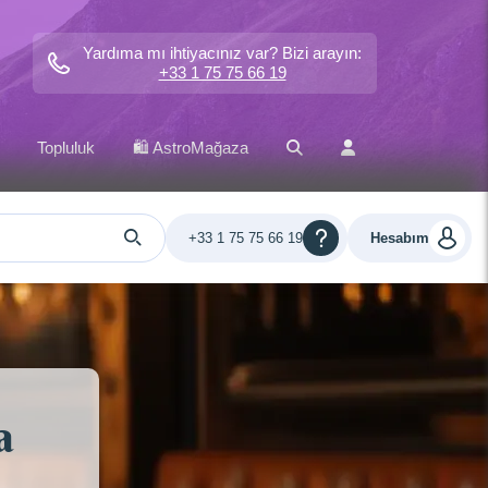
Yardıma mı ihtiyacınız var? Bizi arayın:
+33 1 75 75 66 19
Topluluk
🛍️ AstroMağaza
+33 1 75 75 66 19
Hesabım
a