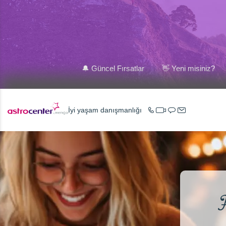
🔔 Güncel Fırsatlar
👋 Yeni misiniz?
İyi yaşam danışmanlığı