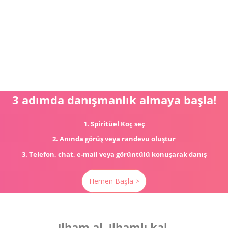
3 adımda danışmanlık almaya başla!
1. Spiritüel Koç seç
2. Anında görüş veya randevu oluştur
3. Telefon, chat, e-mail veya görüntülü konuşarak danış
Hemen Başla >
Ιlham al. Ιlhamlι kal.