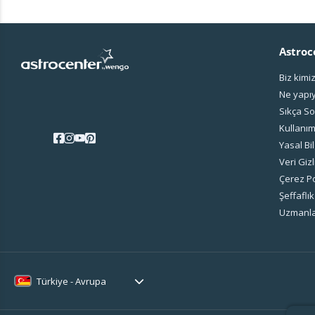
Astroc
Biz kimi
Ne yapı
Sıkça So
Kullanım
Yasal Bil
Veri Gizl
Çerez Po
Şeffaflık
Uzmanla
Türkiye - Avrupa