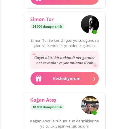
Simon Tor
24 000 danışmanlık
Simon Tor ile kendi içsel yolculuğunuza
çıkın ve kendinizi yeniden keşfedin!
Gayet akici bir bakimdi net goruler
net cevaplar ve yorumlamasi cok
iyidi Simon Bey’in. Tavsiye ediyorum.
💕💕💕💕💕💕💕💕💕💕💕💕💕💕💕💕💕
💕💕💕💕💕💕💕💕💕💕💕💕💕💕💕💕💕
Keşfediyorum
💕💕💕💕💕💕💕💕💕💕💕💕💕💕💕💕💕
💕💕💕💕💕💕💕💕💕
Kağan Ateş
10 000 danışmanlık
Kağan Ateş ile ruhunuzun derinliklerine
yolculuk yapın ve ışık bulun!