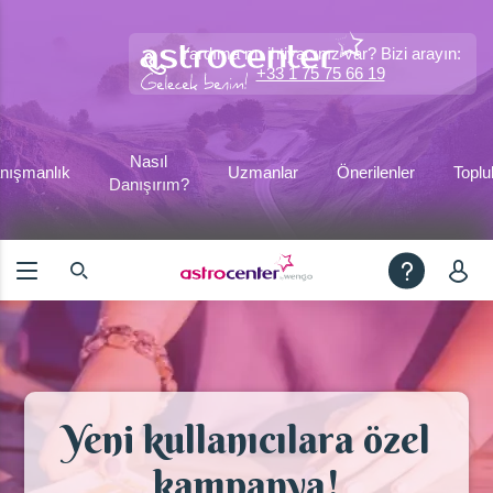
Yardıma mı ihtiyacınız var? Bizi arayın:
+33 1 75 75 66 19
Nasıl
nışmanlık
Uzmanlar
Önerilenler
Toplu
Danışırım?
Yeni kullanıcılara özel
kampanya!