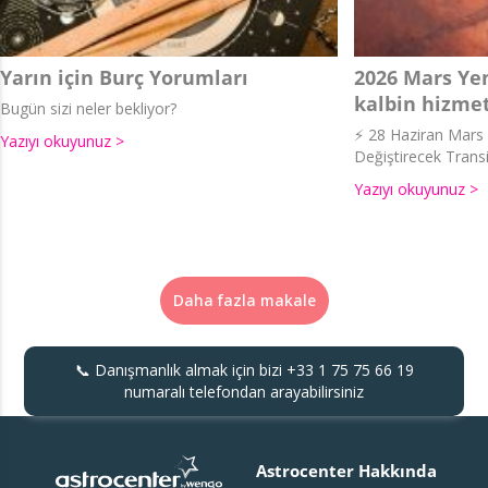
Yarın için Burç Yorumları
2026 Mars Yen
kalbin hizmet
Bugün sizi neler bekliyor?
⚡ 28 Haziran Mars İ
Yazıyı okuyunuz >
Değiştirecek Transi
Yazıyı okuyunuz >
Daha fazla makale
📞 Danışmanlık almak için bizi
+33 1 75 75 66 19
numaralı telefondan arayabilirsiniz
Astrocenter Hakkında