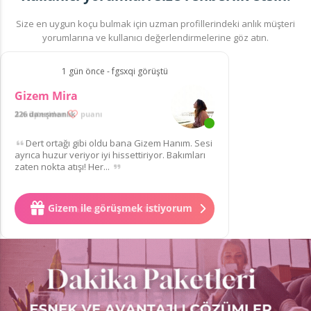
Size en uygun koçu bulmak için uzman profillerindeki anlık müşteri
yorumlarına ve kullanıcı değerlendirmelerine göz atın.
1 gün önce - fgsxqi görüştü
Gizem Mira
226 danışmanlık
3 müşteriden
puanı
Dert ortağı gibi oldu bana Gizem Hanım. Sesi
ayrıca huzur veriyor iyi hissettiriyor. Bakımları
zaten nokta atışı! Her...
Gizem ile görüşmek istiyorum