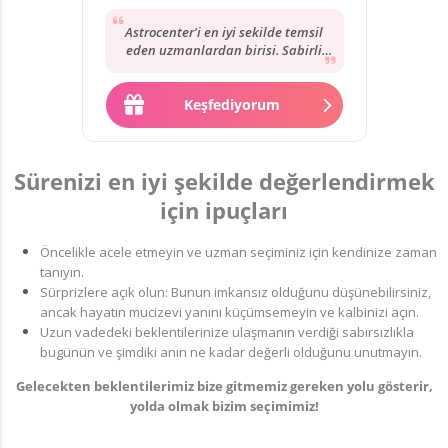
Astrocenter'i en iyi sekilde temsil
eden uzmanlardan birisi. Sabirli
sekilde dinler, terslemez. Sanki
yillardir...
Keşfediyorum
Sürenizi en iyi şekilde değerlendirmek
için ipuçları
Öncelikle acele etmeyin ve uzman seçiminiz için kendinize zaman
tanıyın.
Sürprizlere açık olun: Bunun imkansız olduğunu düşünebilirsiniz,
ancak hayatın mucizevi yanını küçümsemeyin ve kalbinizi açın.
Uzun vadedeki beklentilerinize ulaşmanın verdiği sabırsızlıkla
bugünün ve şimdiki anın ne kadar değerli olduğunu unutmayın.
Gelecekten beklentilerimiz bize gitmemiz gereken yolu gösterir,
yolda olmak bizim seçimimiz!