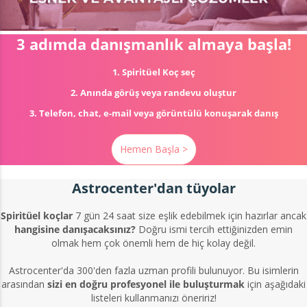
3 adımda danışmanlık almaya başla!
1. Spiritüel Koç seç
2. Anında görüş veya randevu oluştur
3. Telefon, chat, e-mail veya görüntülü konuşarak danış
Hemen Başla >
Astrocenter'dan tüyolar
Spiritüel koçlar
7 gün 24 saat size eşlik edebilmek için hazırlar ancak
hangisine danışacaksınız?
Doğru ismi tercih ettiğinizden emin
olmak hem çok önemli hem de hiç kolay değil.
Astrocenter'da 300'den fazla uzman profili bulunuyor. Bu isimlerin
arasından
sizi en doğru profesyonel ile buluşturmak
için aşağıdaki
listeleri kullanmanızı öneririz!