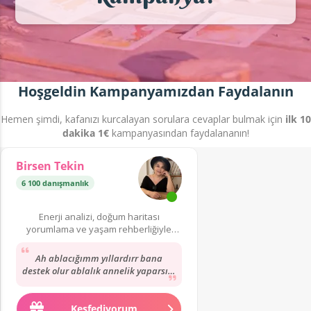
Hoşgeldin Kampanyamızdan Faydalanın
Hemen şimdi, kafanızı kurcalayan sorulara cevaplar bulmak için
ilk 10
dakika 1€
kampanyasından faydalananın!
Birsen Tekin
6 100 danışmanlık
Enerji analizi, doğum haritası
yorumlama ve yaşam rehberliğiyle
hayatınıza yön verebilirim.
Ah ablacığımm yıllardırr bana
destek olur ablalık annelik yaparsın.
Anneciğimin vefatı zamanı az
desteğini görmedim....
Keşfediyorum