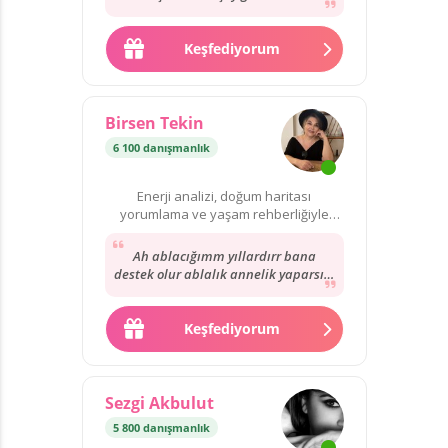
Teşekkürler ve tekrardan görüşmek
üzere. Hoşçakalın ve...
Keşfediyorum
Birsen Tekin
6 100 danışmanlık
Enerji analizi, doğum haritası
yorumlama ve yaşam rehberliğiyle
hayatınıza yön verebilirim.
Ah ablacığımm yıllardırr bana
destek olur ablalık annelik yaparsın.
Anneciğimin vefatı zamanı az
desteğini görmedim....
Keşfediyorum
Sezgi Akbulut
5 800 danışmanlık