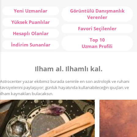
Yeni Uzmanlar
Görüntülü Danışmanlık
Verenler
Yüksek Puanlılar
Favori Seçilenler
Hesaplı Olanlar
Top 10
İndirim Sunanlar
Uzman Profili
Ιlham al. Ιlhamlι kal.
Astrocenter yazar ekibimiz burada seninle en son astrolojik ve ruhani
tavsiyelerini paylaşιyor; günlük hayatιnda kullanabileceğin ipuçlarι ve
ilham kaynaklarι bulacaksιn.