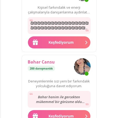
Kişisel farkındalık ve enerji
çalışmalarıyla danışanlarıma aydınlatıcı
rehberlik sunuyorum.
🥰🥰🥰🥰🥰🥰🥰🥰🥰🥰🥰🥰🥰🥰🥰🥰🥰
🥰🥰🥰🥰🥰🥰🥰🥰🥰🥰🥰🥰🥰🥰🥰🥰🥰
🥰🥰🥰🥰🥰🥰🥰🥰🥰🥰🥰🥰🥰🥰🥰🥰🥰
🥰🥰🥰🥰🥰🥰🥰🥰🥰🥰🥰🥰🥰🥰🥰🥰🥰
🥰🥰🥰🥰🥰🥰🥰🥰🥰🥰🥰🥰🥰🥰🥰🥰🥰
Keşfediyorum
🥰🥰🥰🥰🥰🥰🥰🥰🥰🥰🥰🥰🥰🥰🥰🥰🥰
🥰🥰
Bahar Cansu
200 danışmanlık
Deneyimlerimle sizi yeni bir farkındalık
yolculuğuna davet ediyorum.
Bahar hanim ile gercekten
mükemmel bir görüsme oldu
sorulara net cevap verdi cok tesekkür
ederim kendisine eksik...
Keşfediyorum