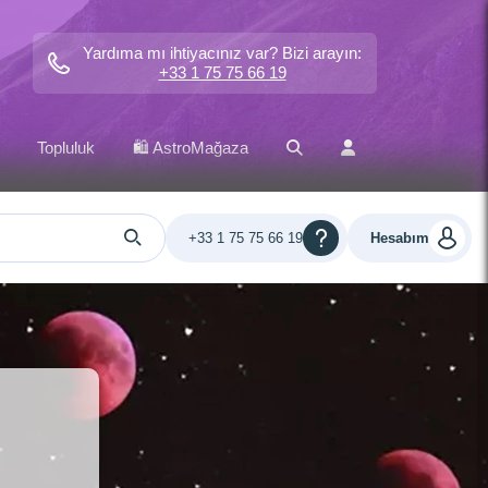
Yardıma mı ihtiyacınız var? Bizi arayın:
+33 1 75 75 66 19
Topluluk
🛍️ AstroMağaza
+33 1 75 75 66 19
Hesabım