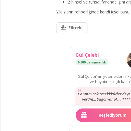
Zihinsel ve ruhsal farkındalığını a
Yıldızların rehberliğinde kendi içsel pus
Filtrele
Gül Çelebi
6 500 danışmanlık
Gül Çelebi'nin yeteneklerini k
ve hayatınıza ışık katın!
Canmm cok tesekkkürler deyerl
verdin... Sagol var ol..... ***
*********** ***********
Keşfediyorum