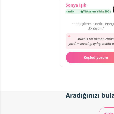
Sonya Işık
Yükselen Yıldız
·
200 danışmanlık
Yükselen Yıldız
·
200 danış
• “Sezgilerimle netlik, enerj
dönüşüm.”
Muthıs bır uzman cunk
yardımseverlıgı ıyılıgı nokta a
ıyıkı var hayatımı degıstı
donusturdu
Keşfediyorum
Aradığınızı bul
Yıldız