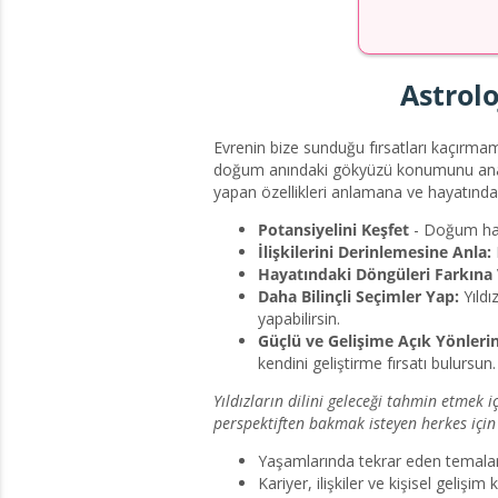
Astrolo
Evrenin bize sunduğu fırsatları kaçırma
doğum anındaki gökyüzü konumunu analiz e
yapan özellikleri anlamana ve hayatındaki
Potansiyelini Keşfet
- Doğum hari
İlişkilerini Derinlemesine Anla:
Hayatındaki Döngüleri Farkına
Daha Bilinçli Seçimler Yap:
Yıldı
yapabilirsin.
Güçlü ve Gelişime Açık Yönler
kendini geliştirme fırsatı bulursun.
Yıldızların dilini geleceği tahmin etmek i
perspektiften bakmak isteyen herkes için
Yaşamlarında tekrar eden temalar
Kariyer, ilişkiler ve kişisel geliş