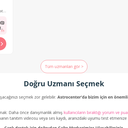
tıcı
🥰
🥰
🥰
🥰
🥰
🥰
Tüm uzmanları gör >
Doğru Uzmanı Seçmek
şacağınızı seçmek zor gelebilir.
Astrocenter'da bizim için en önemli 
akmak: Daha önce danışmanlık almış
kullanıcıların bıraktığı yorum ve pu
anın tanıtım videosu veya ses kaydı, aranızdaki uyumu test etmenize y
Canlı destek için doğrudan Çağrı Merkezimize Ulaşabilirsiniz.