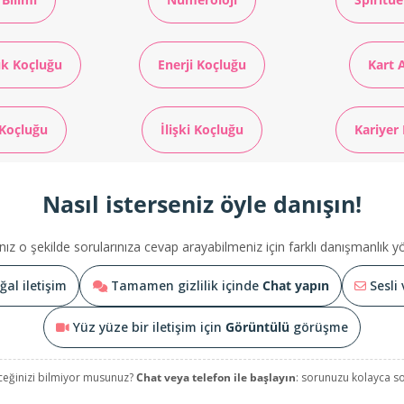
ık Koçluğu
Enerji Koçluğu
Kart A
Koçluğu
İlişki Koçluğu
Kariyer
Nasıl isterseniz öyle danışın!
nız o şekilde sorularınıza cevap arayabilmeniz için farklı danışmanlık 
al iletişim
Tamamen gizlilik içinde
Chat yapın
Sesli 
Yüz yüze bir iletişim için
Görüntülü
görüşme
ceğinizi bilmiyor musunuz?
Chat veya telefon ile başlayın
: sorunuzu kolayca sor