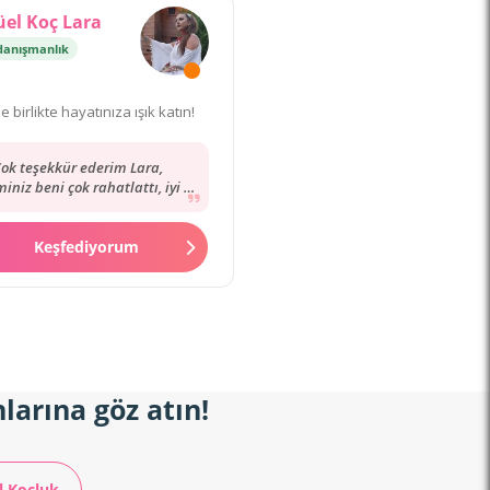
üel Koç Lara
danışmanlık
le birlikte hayatınıza ışık katın!
ok teşekkür ederim Lara,
iniz beni çok rahatlattı, iyi ki
siniz! Çok yetenekli, sorunu
hemen anlayan,...
Keşfediyorum
larına göz atın!
l Koçluk