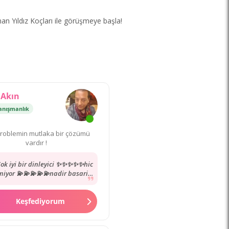
man Yıldız Koçları ile görüşmeye başla!
Akın
anışmanlık
roblemin mutlaka bir çözümü
vardır !
k iyi bir dinleyici ✨✨✨✨✨hic
iyor 💫💫💫💫💫nadir basarili
nlardan yol göstermesi karsi
tarafida anlamasi...
Keşfediyorum