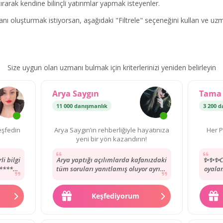
rtırarak kendine bilinçli yatırımlar yapmak isteyenler.
ulanı oluşturmak istiyorsan, aşağıdaki "Filtrele" seçeneğini kullan ve uz
Size uygun olan uzmanı bulmak için kriterlerinizi yeniden belirleyin
Arya Saygın
Tama 
11 000 danışmanlık
3 200 d
eşfedin
Arya Saygın’ın rehberliğiyle hayatınıza
Her P
yeni bir yön kazandırın!
i bilgi
Arya yaptığı açılımlarda kafanızdaki
✨✨✨Co
*****
tüm soruları yanıtlamış oluyor ayrıca
oyalam
***
tek tek soru sormak istediğinizde
uzma
çok...
Keşfediyorum