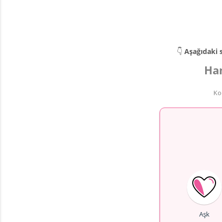
👇
Aşağıdaki s
Han
Ko
Aşk