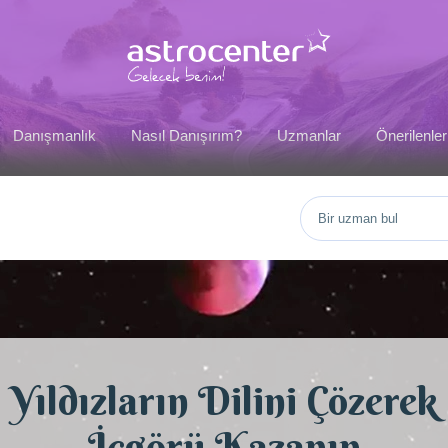
Danışmanlık
Nasıl Danışırım?
Uzmanlar
Önerilenler
Yıldızların Dilini Çözerek
İçgörü Kazanın