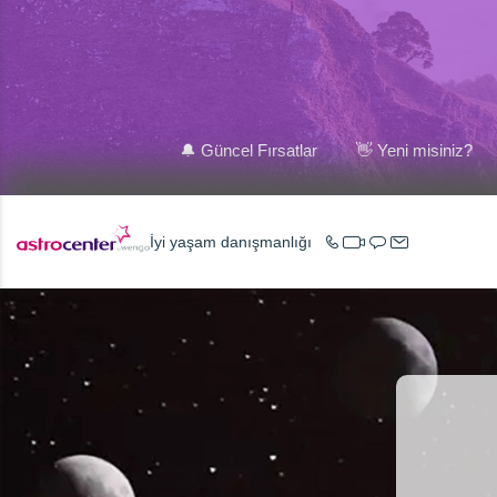
🔔 Güncel Fırsatlar
👋 Yeni misiniz?
İyi yaşam danışmanlığı