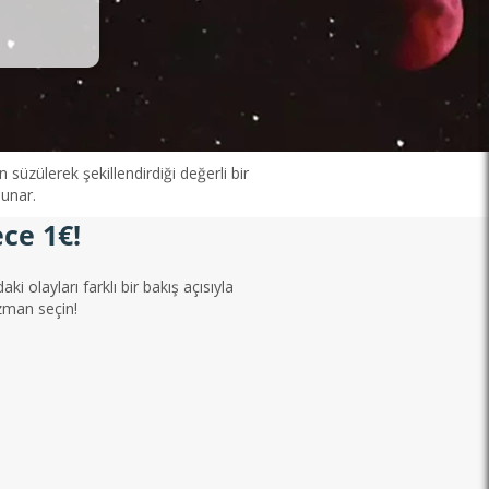
 süzülerek şekillendirdiği değerli bir
unar.
ce 1€!
ki olayları farklı bir bakış açısıyla
zman seçin!
Tama Akın
3 200 danışmanlık