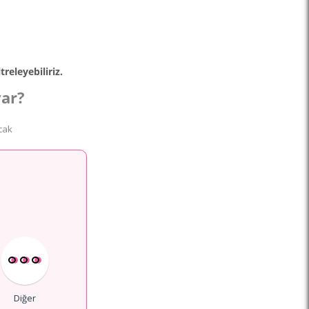
releyebiliriz.
var?
cak
Diğer