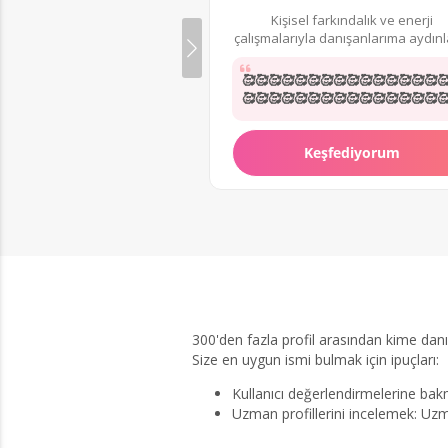
Kişisel farkındalık ve enerji
çalışmalarıyla danışanlarıma aydınla
rehberlik sunuyorum.
🥰🥰🥰🥰🥰🥰🥰🥰🥰🥰🥰🥰🥰🥰🥰
🥰🥰🥰🥰🥰🥰🥰🥰🥰🥰🥰🥰🥰🥰🥰
🥰🥰🥰🥰🥰🥰🥰🥰🥰🥰🥰🥰🥰🥰🥰
🥰🥰🥰🥰🥰🥰🥰🥰🥰🥰🥰🥰🥰🥰🥰
🥰🥰🥰🥰🥰🥰🥰🥰🥰🥰🥰🥰🥰🥰🥰
Keşfediyorum
🥰🥰🥰🥰🥰🥰🥰🥰🥰🥰🥰🥰🥰🥰🥰
🥰🥰
300'den fazla profil arasından kime danı
Size en uygun ismi bulmak için ipuçları:
Kullanıcı değerlendirmelerine b
Uzman profillerini incelemek: Uzm