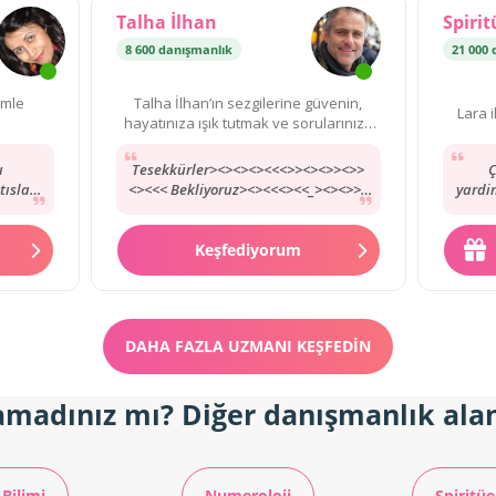
Talha İlhan
Spirit
manlık
8 600 danışmanlık
21 000 
imle
Talha İlhan’ın sezgilerine güvenin,
Lara i
hayatınıza ışık tutmak ve sorularınıza
yanıt bulmak için burada!
u
Tesekkürler><><><><<<>><><>><>>
Ç
tısları
<><<< Bekliyoruz><><<<><<_><><>>>
yardim
rdı
<>>><>>< <><>><>>>>>>>>>>
var
<görüsürz><><><>><<
Keşfediyorum
DAHA FAZLA UZMANI KEŞFEDIN
amadınız mı? Diğer danışmanlık alan
 Bilimi
Numeroloji
Spiritüe