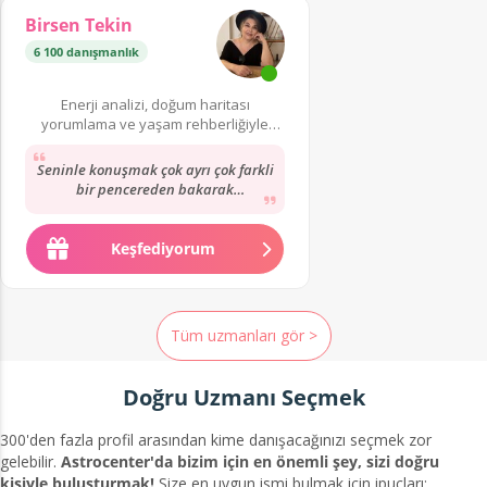
Birsen Tekin
6 100 danışmanlık
Enerji analizi, doğum haritası
yorumlama ve yaşam rehberliğiyle
hayatınıza yön verebilirim.
Seninle konuşmak çok ayrı çok farkli
bir pencereden bakarak
anlatıyorsun ve buda ayrı bir
yetenek !!! Sonradan...
Keşfediyorum
Tüm uzmanları gör >
Doğru Uzmanı Seçmek
300'den fazla profil arasından kime danışacağınızı seçmek zor
gelebilir.
Astrocenter'da bizim için en önemli şey, sizi doğru
kişiyle buluşturmak!
Size en uygun ismi bulmak için ipuçları: