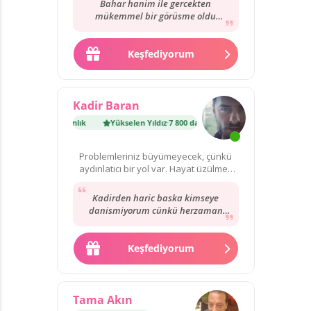
Bahar hanim ile gercekten
mükemmel bir görüsme oldu
sorulara net cevap verdi cok tesekkür
ederim kendisine eksik...
Keşfediyorum
Kadir Baran
z
·
7 800 danışmanlık
Yükselen Yıldız
·
7 800 danışmanlık
Problemleriniz büyümeyecek, çünkü
aydınlatıcı bir yol var. Hayat üzülmek
için çok kısa!
Kadirden haric baska kimseye
danismiyorum cünkü herzaman
dogrulari görüyor ve biliyor.
Herzaman icimi rahatlatiyor...
Keşfediyorum
Tama Akın