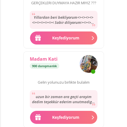
GERÇEKLERI DUYMAYA HAZIR MIYIZ ???
Yillardan beri bekliyorum<><><><>
<><><><><>< Sabir diliyorum><><><>
<<<><<><>><><<><<><>><>><>>>>>>
<>><<>><>><>>>><>>
Keşfediyorum
Madam Kati
900 danışmanlık
Gelin yolunuzu birlikte bulalım
uzun bir zaman ara geçti arayim
dedim teşekkür ederim unutmadigin
için 😉 ağzına yüreğine sağlık.
Keşfediyorum