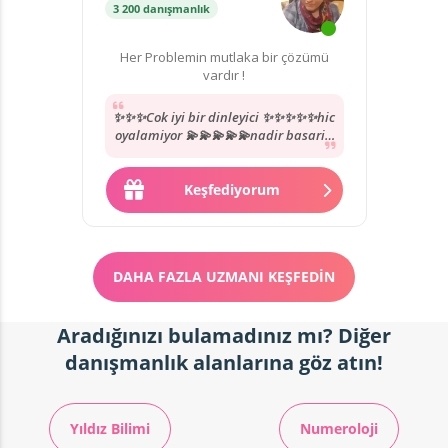
3 200 danışmanlık
Her Problemin mutlaka bir çözümü
vardır !
✨✨✨Cok iyi bir dinleyici ✨✨✨✨✨hic
oyalamiyor 💫💫💫💫💫nadir basarili
uzmanlardan yol göstermesi karsi
tarafida anlamasi...
Keşfediyorum
DAHA FAZLA UZMANI KEŞFEDIN
Aradığınızı bulamadınız mı? Diğer
danışmanlık alanlarına göz atın!
Yıldız Bilimi
Numeroloji