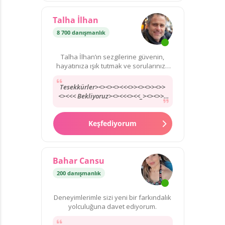
Talha İlhan
8 700 danışmanlık
Talha İlhan’ın sezgilerine güvenin,
hayatınıza ışık tutmak ve sorularınıza
yanıt bulmak için burada!
Tesekkürler><><><><<<>><><>><>>
<><<< Bekliyoruz><><<<><<_><><>>>
<>>><>>< <><>><>>>>>>>>>>
<görüsürz><><><>><<
Keşfediyorum
Bahar Cansu
200 danışmanlık
Deneyimlerimle sizi yeni bir farkındalık
yolculuğuna davet ediyorum.