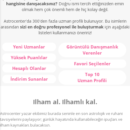
hangisine danışacaksınız?
Doğru ismi tercih ettiğinizden emin
olmak hem çok önemli hem de hiç kolay değil.
Astrocenter'da 300'den fazla uzman profili bulunuyor. Bu isimlerin
arasından
sizi en doğru profesyonel ile buluşturmak
için aşağıdaki
listeleri kullanmanızı öneririz!
Yeni Uzmanlar
Görüntülü Danışmanlık
Verenler
Yüksek Puanlılar
Favori Seçilenler
Hesaplı Olanlar
Top 10
İndirim Sunanlar
Uzman Profili
Ιlham al. Ιlhamlι kal.
Astrocenter yazar ekibimiz burada seninle en son astrolojik ve ruhani
tavsiyelerini paylaşιyor; günlük hayatιnda kullanabileceğin ipuçlarι ve
ilham kaynaklarι bulacaksιn.