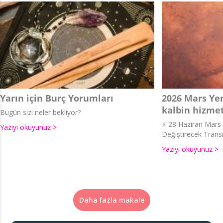
Yarın için Burç Yorumları
2026 Mars Yen
kalbin hizmet
Bugün sizi neler bekliyor?
⚡ 28 Haziran Mars İ
Yazıyı okuyunuz >
Değiştirecek Transi
Yazıyı okuyunuz >
Daha fazla makale