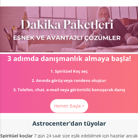
3 adımda danışmanlık almaya başla!
1. Spiritüel Koç seç
2. Anında görüş veya randevu oluştur
3. Telefon, chat, e-mail veya görüntülü konuşarak danış
Hemen Başla >
Astrocenter'dan tüyolar
Spiritüel koçlar
7 gün 24 saat size eşlik edebilmek için hazırlar ancak