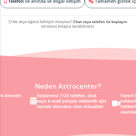
Telefon
ile anında ve doğal iletişim
Tamamen gizlilik i
🙄 Ne seçeceğinizi bilmiyor musunuz?
Chat veya telefon ile başlayın
:
sorunuzu kolayca sorabilirsiniz.
Neden Astrocenter?
 ve Anonim
Koçlarımız 7/24 telefon, chat
Favori 
veya E-mail yoluyla rehberlik için
rehberl
nerede olursanız olun müsaitler
rehberl
seansla