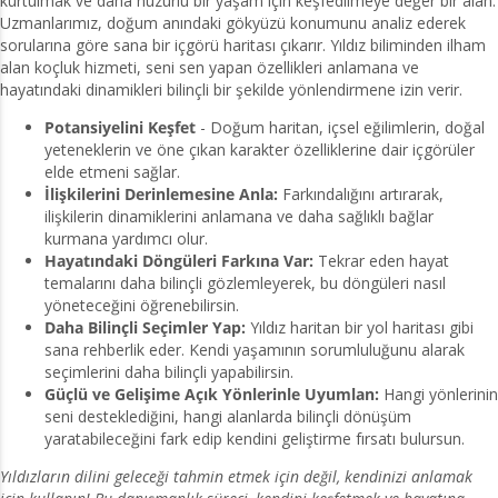
kurtulmak ve daha huzurlu bir yaşam için keşfedilmeye değer bir alan.
Uzmanlarımız, doğum anındaki gökyüzü konumunu analiz ederek
sorularına göre sana bir içgörü haritası çıkarır. Yıldız biliminden ilham
alan koçluk hizmeti, seni sen yapan özellikleri anlamana ve
hayatındaki dinamikleri bilinçli bir şekilde yönlendirmene izin verir.
Potansiyelini Keşfet
- Doğum haritan, içsel eğilimlerin, doğal
yeteneklerin ve öne çıkan karakter özelliklerine dair içgörüler
elde etmeni sağlar.
İlişkilerini Derinlemesine Anla:
Farkındalığını artırarak,
ilişkilerin dinamiklerini anlamana ve daha sağlıklı bağlar
kurmana yardımcı olur.
Hayatındaki Döngüleri Farkına Var:
Tekrar eden hayat
temalarını daha bilinçli gözlemleyerek, bu döngüleri nasıl
yöneteceğini öğrenebilirsin.
Daha Bilinçli Seçimler Yap:
Yıldız haritan bir yol haritası gibi
sana rehberlik eder. Kendi yaşamının sorumluluğunu alarak
seçimlerini daha bilinçli yapabilirsin.
Güçlü ve Gelişime Açık Yönlerinle Uyumlan:
Hangi yönlerinin
seni desteklediğini, hangi alanlarda bilinçli dönüşüm
yaratabileceğini fark edip kendini geliştirme fırsatı bulursun.
Yıldızların dilini geleceği tahmin etmek için değil, kendinizi anlamak