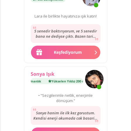
Lara ile birlikte hayatınıza ışık katın!
5 senedir baktırıyorum, ve 5 senedir
bana ne dediyse çıktı. Bazen tarih
uymaya bilir ama mutlaka olur. O
benim...
Keşfediyorum
Sonya Işık
Yıldız
·
200 danışmanlık
Yükselen Yıldız
·
200 danışmanlık
• “Sezgilerimle netlik, enerjimle
dönüşüm.”
Sonya hanim ile ilk kez gorustum.
Kendisi enerji okumada cok basarili.
Kartlari net ve nokta atisi seklinde
yorumluyor....