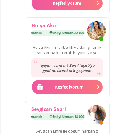
Keşfediyorum
Hülya Akın
man
·
22 000 danışmanlık
En İyi Uzman
·
22 000 danışmanlık
Hülya Akın'ın rehberlik ve danışmanlık
seanslarına katılarak hayatınıza yeni
bir yön verin!
“İyiyim, senden? Ben Alaçatı’ya
geldim. İstanbul’a geçmem
herhalde, dönüşte denk getiririz
artık… ama isterdim.”
Keşfediyorum
Sevgican Sabri
man
·
18 000 danışmanlık
En İyi Uzman
·
18 000 danışmanlık
Sevgican Emre ile doğum haritanızı