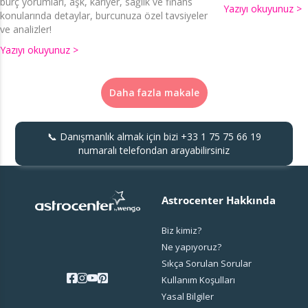
burç yorumları, aşk, kariyer, sağlık ve finans
Yazıyı okuyunuz >
konularında detaylar, burcunuza özel tavsiyeler
ve analizler!
Yazıyı okuyunuz >
Daha fazla makale
📞 Danışmanlık almak için bizi
+33 1 75 75 66 19
numaralı telefondan arayabilirsiniz
Astrocenter Hakkında
Biz kimiz?
Ne yapıyoruz?
Sıkça Sorulan Sorular
Kullanım Koşulları
Yasal Bilgiler