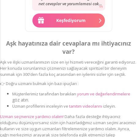
net cevaplar ve yorumlamasi cok
iyidi Simon Bey’in. Tavsiye ediyorum.
💕💕💕💕💕💕💕💕💕💕💕💕💕💕💕💕💕
💕💕💕💕💕💕💕💕💕💕💕💕💕💕💕💕💕
Keşfediyorum
💕💕💕💕💕💕💕💕💕💕💕💕💕💕💕💕💕
💕💕💕💕💕💕💕💕💕
Aşk hayatınıza dair cevaplara mı ihtiyacınız
var?
Aşk ve ilişki uzmanlarımızın size en iyi hizmeti vereceğini garanti ediyoruz.
Her konuda sorunlarınızı çözmenizi sağlayacak spiritüel bir deneyim
sunmak için 300'den fazla koç arasından en iyilerini sizler için seçtik.
👉
Doğru uzmanı bulmak için bazı ipuçları :
Müşterilerimiz
tarafından bırakılan
yorum ve değerlendirmelere
göz atın.
Uzman profillerini inceleyin ve
tanıtım videolarını
izleyin.
Uzman seçmenize yardımcı olalım!
Daha fazla desteğe ihtiyacınız
olduğunu düşünüyorsanız sizin için hazırladığımız uzman seçimi aracımızı
kullanın ve size uygun uzmanları filtrelemenize yardımcı olalım. Ayrıca,
çağrı merkezimizi arayarak size telefonda eşlik etmemizi talep