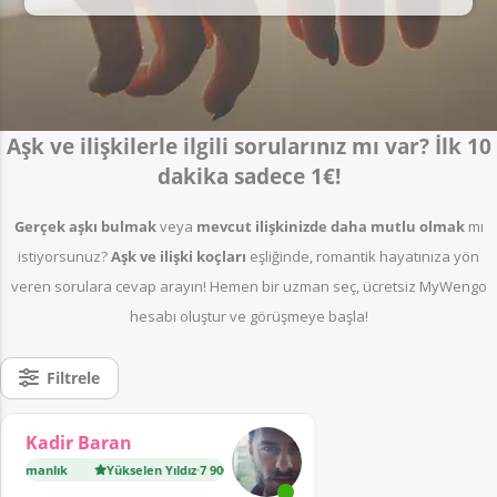
Aşk ve ilişkilerle ilgili sorularınız mı var? İlk 10
dakika sadece 1€!
Gerçek aşkı bulmak
veya
mevcut ilişkinizde daha mutlu olmak
mı
istiyorsunuz?
A
şk ve ilişki koçları
eşliğinde, romantik hayatınıza yön
veren sorulara cevap arayın! Hemen bir uzman seç, ücretsiz MyWengo
hesabı oluştur ve görüşmeye başla!
Filtrele
Kadir Baran
ışmanlık
Yükselen Yıldız
·
7 900 danışmanlık