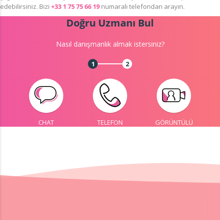
edebilirsiniz. Bizi
+33 1 75 75 66 19
numaralı telefondan arayın.
Doğru Uzmanı Bul
Nasıl danışmanlık almak istersiniz?
1
2
CHAT
TELEFON
GÖRÜNTÜLÜ