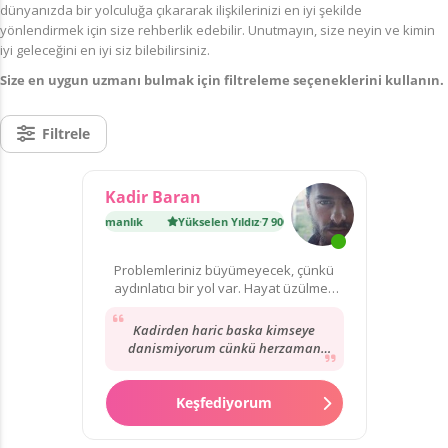
dünyanızda bir yolculuğa çıkararak ilişkilerinizi en iyi şekilde
yönlendirmek için size rehberlik edebilir. Unutmayın, size neyin ve kimin
iyi geleceğini en iyi siz bilebilirsiniz.
Size en uygun uzmanı bulmak için filtreleme seçeneklerini kullanın.
Filtrele
Kadir Baran
ıldız
·
7 900 danışmanlık
Yükselen Yıldız
·
7 900 danışmanlık
Problemleriniz büyümeyecek, çünkü
aydınlatıcı bir yol var. Hayat üzülmek
için çok kısa!
Kadirden haric baska kimseye
danismiyorum cünkü herzaman
dogrulari görüyor ve biliyor.
Herzaman icimi rahatlatiyor...
Keşfediyorum