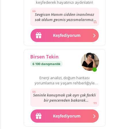
keşfederek hayatınızı aydınlatın!
Sevgican Hanım cidden inanılmaz
sok oldum gecmis yazısmalarımızı
okuyunca dediğini bugün birebir
yasadım. kendisi...
Keşfediyorum
Birsen Tekin
6 100 danışmanlık
Enerji analizi, doğum haritası
yorumlama ve yaşam rehberliğiyle
hayatınıza yön verebilirim.
Seninle konuşmak çok ayrı çok farkli
bir pencereden bakarak
anlatıyorsun ve buda ayrı bir
yetenek !!! Sonradan...
Keşfediyorum