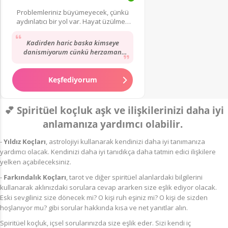
Problemleriniz büyümeyecek, çünkü
aydınlatıcı bir yol var. Hayat üzülmek
için çok kısa!
Kadirden haric baska kimseye
danismiyorum cünkü herzaman
dogrulari görüyor ve biliyor.
Herzaman icimi rahatlatiyor...
Keşfediyorum
💕 Spiritüel koçluk aşk ve ilişkilerinizi daha iyi
anlamanıza yardımcı olabilir.
-
Yıldız Koçları
, astrolojiyi kullanarak kendinizi daha iyi tanımanıza
yardımcı olacak. Kendinizi daha iyi tanıdıkça daha tatmin edici ilişkilere
yelken açabileceksiniz.
-
Farkındalık Koçları
, tarot ve diğer spiritüel alanlardaki bilgilerini
kullanarak aklınızdaki sorulara cevap ararken size eşlik ediyor olacak.
Eski sevgiliniz size dönecek mi? O kişi ruh eşiniz mi? O kişi de sizden
hoşlanıyor mu? gibi sorular hakkında kısa ve net yanıtlar alın.
Spiritüel koçluk, içsel sorularınızda size eşlik eder. Sizi kendi iç