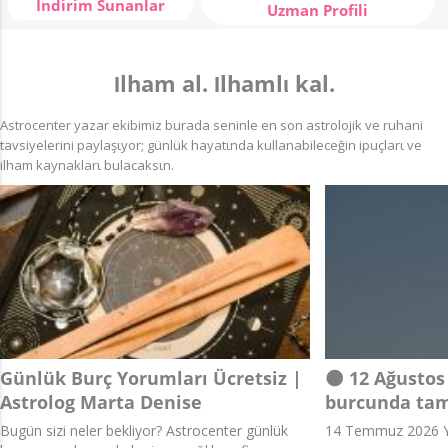
İndirim Sunanlar
Uzman Profili
Ιlham al. Ιlhamlι kal.
Astrocenter yazar ekibimiz burada seninle en son astrolojik ve ruhani
tavsiyelerini paylaşιyor; günlük hayatιnda kullanabileceğin ipuçlarι ve
ilham kaynaklarι bulacaksιn.
Günlük Burç Yorumları Ücretsiz |
🌑 12 Ağustos
Astrolog Marta Denise
burcunda tam
Bugün sizi neler bekliyor? Astrocenter günlük
14 Temmuz 2026 Y