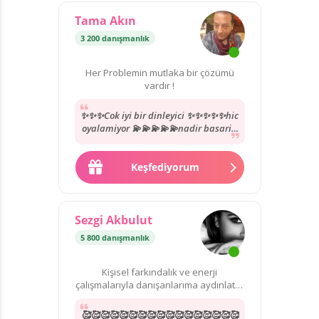
Tama Akın
3 200 danışmanlık
Her Problemin mutlaka bir çözümü
vardır !
✨✨✨Cok iyi bir dinleyici ✨✨✨✨✨hic
oyalamiyor 💫💫💫💫💫nadir basarili
uzmanlardan yol göstermesi karsi
tarafida anlamasi...
Keşfediyorum
Sezgi Akbulut
5 800 danışmanlık
Kişisel farkındalık ve enerji
çalışmalarıyla danışanlarıma aydınlatıcı
rehberlik sunuyorum.
🥰🥰🥰🥰🥰🥰🥰🥰🥰🥰🥰🥰🥰🥰🥰🥰🥰