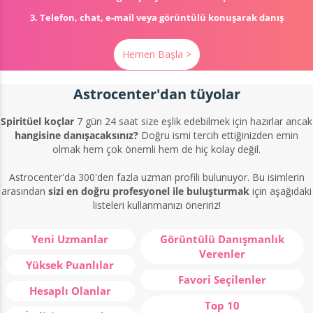
3. Telefon, chat, e-mail veya görüntülü konuşarak danış
Hemen Başla >
Astrocenter'dan tüyolar
Spiritüel koçlar
7 gün 24 saat size eşlik edebilmek için hazırlar ancak
hangisine danışacaksınız?
Doğru ismi tercih ettiğinizden emin
olmak hem çok önemli hem de hiç kolay değil.
Astrocenter'da 300'den fazla uzman profili bulunuyor. Bu isimlerin
arasından
sizi en doğru profesyonel ile buluşturmak
için aşağıdaki
listeleri kullanmanızı öneririz!
Yeni Uzmanlar
Görüntülü Danışmanlık
Verenler
Yüksek Puanlılar
Favori Seçilenler
Hesaplı Olanlar
Top 10