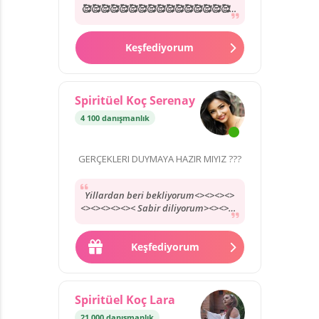
🥰🥰🥰🥰🥰🥰🥰🥰🥰🥰🥰🥰🥰🥰🥰🥰🥰
🥰🥰🥰🥰🥰🥰🥰🥰🥰🥰🥰🥰🥰🥰🥰🥰🥰
🥰🥰🥰🥰🥰🥰🥰🥰🥰🥰🥰🥰🥰🥰🥰🥰🥰
🥰🥰🥰🥰🥰🥰🥰🥰🥰🥰🥰🥰🥰🥰🥰🥰🥰
Keşfediyorum
🥰🥰🥰🥰🥰🥰🥰🥰🥰🥰🥰🥰🥰🥰🥰🥰🥰
🥰🥰
Spiritüel Koç Serenay
4 100 danışmanlık
GERÇEKLERI DUYMAYA HAZIR MIYIZ ???
Yillardan beri bekliyorum<><><><>
<><><><><>< Sabir diliyorum><><><>
<<<><<><>><><<><<><>><>><>>>>>>
<>><<>><>><>>>><>>
Keşfediyorum
Spiritüel Koç Lara
21 000 danışmanlık