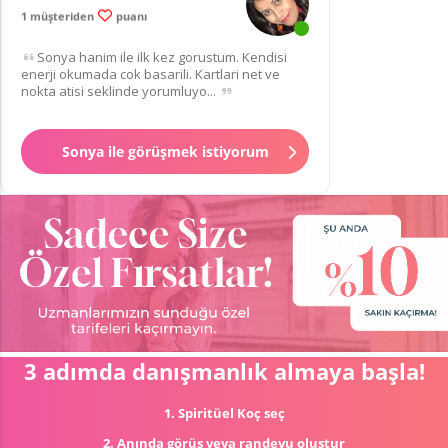
1 müşteriden
puanı
Sonya hanim ile ilk kez gorustum. Kendisi
enerji okumada cok basarili. Kartlari net ve
nokta atisi seklinde yorumluyo...
Sonya ile görüşmek istiyorum
3 adımda danışmanlık almaya başla!
1. Spiritüel Koç seç
2. Anında görüş veya randevu oluştur