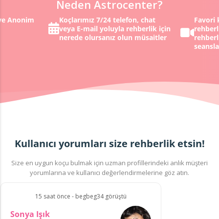
Neden Astrocenter?
 ve Anonim
Koçlarımız 7/24 telefon, chat
Favori 
veya E-mail yoluyla rehberlik için
rehberl
nerede olursanız olun müsaitler
rehberl
seansla
Kullanıcı yorumları size rehberlik etsin!
Size en uygun koçu bulmak için uzman profillerindeki anlık müşteri
yorumlarına ve kullanıcı değerlendirmelerine göz atın.
15 saat önce - begbeg34 görüştü
Sonya Işık