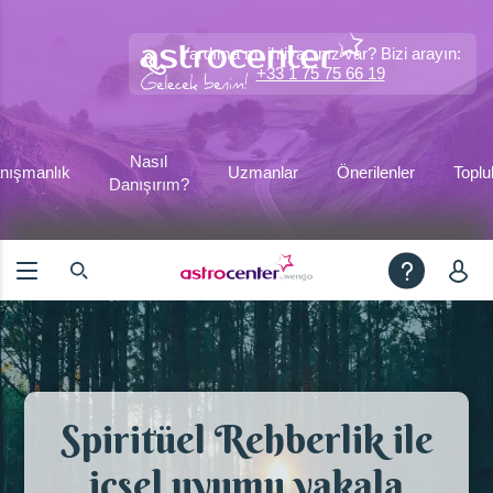
Yardıma mı ihtiyacınız var? Bizi arayın:
+33 1 75 75 66 19
Nasıl
nışmanlık
Uzmanlar
Önerilenler
Toplu
Danışırım?
Spiritüel Rehberlik ile
içsel uyumu yakala