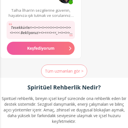
Talha İlhan’ın sezgilerine güvenin,
hayatınıza ışık tutmak ve sorularınıza
yanıt bulmak için burada!
Tesekkürler><><><><<<>><><>><>>
<><<< Bekliyoruz><><<<><<_><><>>>
<>>><>>< <><>><>>>>>>>>>>
<görüsürz><><><>><<
Keşfediyorum
Tüm uzmanları gör >
Spiritüel Rehberlik Nedir?
Spiritüel rehberlik, bireyin içsel keşif sürecinde ona rehberlik eden bir
destek sistemidir. Sezgisel danışmanlık, enerji çalışmaları ve bilinç
açıcı yöntemler içerir. Amaç, zihinsel ve duygusal blokajları aşmak,
daha yüksek bir farkındalık seviyesine ulaşmak ve içsel huzuru
keşfetmektir.