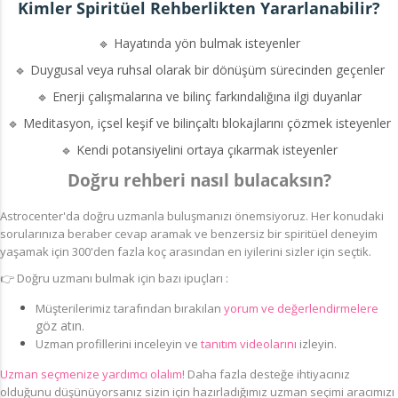
Kimler Spiritüel Rehberlikten Yararlanabilir?
🔹 Hayatında yön bulmak isteyenler
🔹 Duygusal veya ruhsal olarak bir dönüşüm sürecinden geçenler
🔹 Enerji çalışmalarına ve bilinç farkındalığına ilgi duyanlar
🔹 Meditasyon, içsel keşif ve bilinçaltı blokajlarını çözmek isteyenler
🔹 Kendi potansiyelini ortaya çıkarmak isteyenler
Doğru rehberi nasıl bulacaksın?
Astrocenter'da doğru uzmanla buluşmanızı önemsiyoruz.
Her konudaki
sorularınıza beraber cevap aramak ve benzersiz bir spiritüel deneyim
yaşamak için 300'den fazla koç arasından en iyilerini sizler için seçtik.
👉
Doğru uzmanı bulmak için bazı ipuçları :
Müşterilerimiz
tarafından bırakılan
yorum ve değerlendirmelere
göz atın.
Uzman profillerini inceleyin ve
tanıtım videolarını
izleyin.
Uzman seçmenize yardımcı olalım!
Daha fazla desteğe ihtiyacınız
olduğunu düşünüyorsanız sizin için hazırladığımız uzman seçimi aracımızı