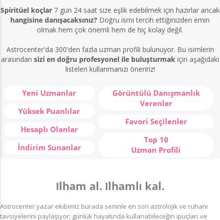
Spiritüel koçlar
7 gün 24 saat size eşlik edebilmek için hazırlar ancak
hangisine danışacaksınız?
Doğru ismi tercih ettiğinizden emin
olmak hem çok önemli hem de hiç kolay değil.
Astrocenter'da 300'den fazla uzman profili bulunuyor. Bu isimlerin
arasından
sizi en doğru profesyonel ile buluşturmak
için aşağıdaki
listeleri kullanmanızı öneririz!
Yeni Uzmanlar
Görüntülü Danışmanlık
Verenler
Yüksek Puanlılar
Favori Seçilenler
Hesaplı Olanlar
Top 10
İndirim Sunanlar
Uzman Profili
Ιlham al. Ιlhamlι kal.
Astrocenter yazar ekibimiz burada seninle en son astrolojik ve ruhani
tavsiyelerini paylaşιyor; günlük hayatιnda kullanabileceğin ipuçlarι ve