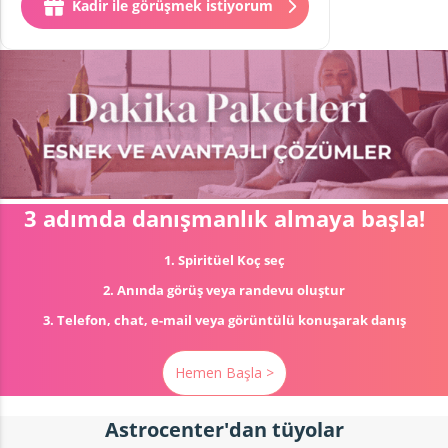
Kadir ile görüşmek istiyorum
10 dakikası
1
€
sonra
1
€
/dk
3 adımda danışmanlık almaya başla!
1. Spiritüel Koç seç
2. Anında görüş veya randevu oluştur
3. Telefon, chat, e-mail veya görüntülü konuşarak danış
Hemen Başla >
Astrocenter'dan tüyolar