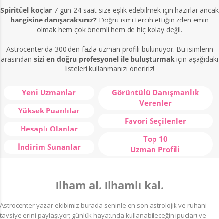
Spiritüel koçlar
7 gün 24 saat size eşlik edebilmek için hazırlar ancak
hangisine danışacaksınız?
Doğru ismi tercih ettiğinizden emin
olmak hem çok önemli hem de hiç kolay değil.
Astrocenter'da 300'den fazla uzman profili bulunuyor. Bu isimlerin
arasından
sizi en doğru profesyonel ile buluşturmak
için aşağıdaki
listeleri kullanmanızı öneririz!
Yeni Uzmanlar
Görüntülü Danışmanlık
Verenler
Yüksek Puanlılar
Favori Seçilenler
Hesaplı Olanlar
Top 10
İndirim Sunanlar
Uzman Profili
Ιlham al. Ιlhamlι kal.
Astrocenter yazar ekibimiz burada seninle en son astrolojik ve ruhani
tavsiyelerini paylaşιyor; günlük hayatιnda kullanabileceğin ipuçlarι ve