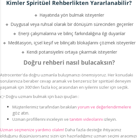
Kimler Spiritüel Rehberlikten Yararlanabilir?
🔹 Hayatında yön bulmak isteyenler
🔹 Duygusal veya ruhsal olarak bir dönüşüm sürecinden geçenler
🔹 Enerji çalışmalarına ve bilinç farkındalığına ilgi duyanlar
🔹 Meditasyon, içsel keşif ve bilinçaltı blokajlarını çözmek isteyenler
🔹 Kendi potansiyelini ortaya çıkarmak isteyenler
Doğru rehberi nasıl bulacaksın?
Astrocenter'da doğru uzmanla buluşmanızı önemsiyoruz.
Her konudaki
sorularınıza beraber cevap aramak ve benzersiz bir spiritüel deneyim
yaşamak için 300'den fazla koç arasından en iyilerini sizler için seçtik.
👉
Doğru uzmanı bulmak için bazı ipuçları :
Müşterilerimiz
tarafından bırakılan
yorum ve değerlendirmelere
göz atın.
Uzman profillerini inceleyin ve
tanıtım videolarını
izleyin.
Uzman seçmenize yardımcı olalım!
Daha fazla desteğe ihtiyacınız
olduğunu düşünüyorsanız sizin için hazırladığımız uzman seçimi aracımızı