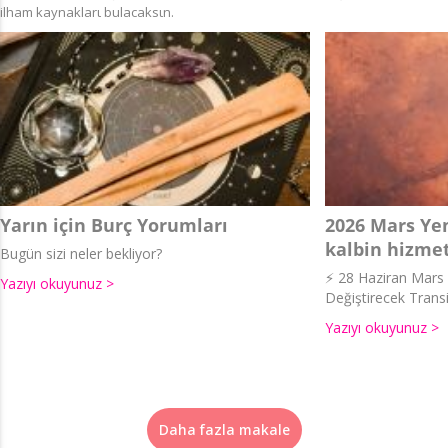
ilham kaynaklarι bulacaksιn.
Yarın için Burç Yorumları
2026 Mars Yen
kalbin hizmet
Bugün sizi neler bekliyor?
⚡ 28 Haziran Mars İ
Yazıyı okuyunuz >
Değiştirecek Transi
Yazıyı okuyunuz >
Daha fazla makale