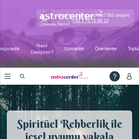
Yardıma mı ihtiyacınız var? Bizi arayın:
+33 1 75 75 66 19
Nasıl
nışmanlık
Uzmanlar
Önerilenler
Toplu
Danışırım?
Spiritüel Rehberlik ile
içsel uyumu yakala