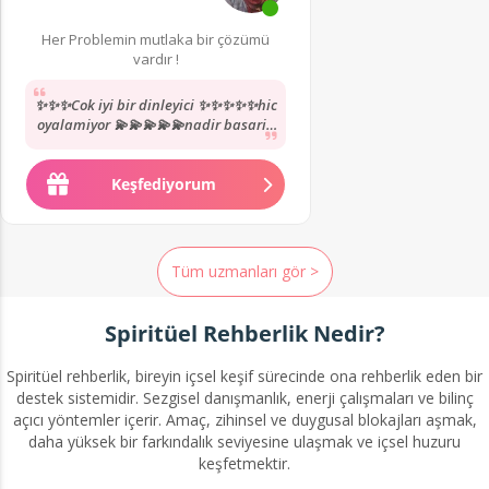
Her Problemin mutlaka bir çözümü
vardır !
✨✨✨Cok iyi bir dinleyici ✨✨✨✨✨hic
oyalamiyor 💫💫💫💫💫nadir basarili
uzmanlardan yol göstermesi karsi
tarafida anlamasi...
Keşfediyorum
Tüm uzmanları gör >
Spiritüel Rehberlik Nedir?
Spiritüel rehberlik, bireyin içsel keşif sürecinde ona rehberlik eden bir
destek sistemidir. Sezgisel danışmanlık, enerji çalışmaları ve bilinç
açıcı yöntemler içerir. Amaç, zihinsel ve duygusal blokajları aşmak,
daha yüksek bir farkındalık seviyesine ulaşmak ve içsel huzuru
keşfetmektir.