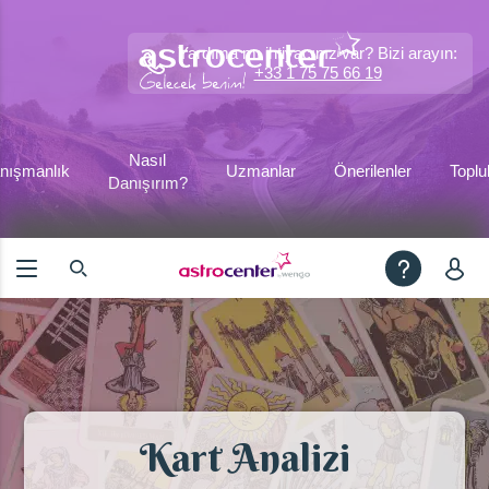
Yardıma mı ihtiyacınız var? Bizi arayın:
+33 1 75 75 66 19
Nasıl
nışmanlık
Uzmanlar
Önerilenler
Toplu
Danışırım?
Kart Analizi