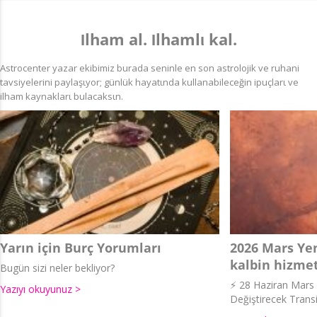
Ιlham al. Ιlhamlι kal.
Astrocenter yazar ekibimiz burada seninle en son astrolojik ve ruhani
tavsiyelerini paylaşιyor; günlük hayatιnda kullanabileceğin ipuçlarι ve
ilham kaynaklarι bulacaksιn.
Yarın için Burç Yorumları
2026 Mars Yen
kalbin hizmet
Bugün sizi neler bekliyor?
⚡ 28 Haziran Mars İ
Yazıyı okuyunuz >
Değiştirecek Transi