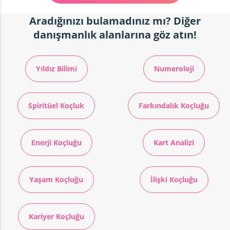
Aradığınızı bulamadınız mı? Diğer
danışmanlık alanlarına göz atın!
Yıldız Bilimi
Numeroloji
Spiritüel Koçluk
Farkındalık Koçluğu
Enerji Koçluğu
Kart Analizi
Yaşam Koçluğu
İlişki Koçluğu
Kariyer Koçluğu