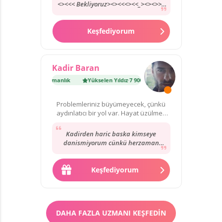
<><<< Bekliyoruz><><<<><<_><><>>>
<>>><>>< <><>><>>>>>>>>>>
<görüsürz><><><>><<
Keşfediyorum
Kadir Baran
ıldız
·
7 900 danışmanlık
Yükselen Yıldız
·
7 900 danışmanlık
Problemleriniz büyümeyecek, çünkü
aydınlatıcı bir yol var. Hayat üzülmek
için çok kısa!
Kadirden haric baska kimseye
danismiyorum cünkü herzaman
dogrulari görüyor ve biliyor.
Herzaman icimi rahatlatiyor...
Keşfediyorum
DAHA FAZLA UZMANI KEŞFEDIN