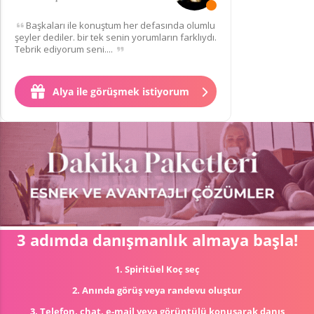
Başkaları ile konuştum her defasında olumlu
şeyler dediler. bir tek senin yorumların farklıydı.
Tebrik ediyorum seni....
Alya ile görüşmek istiyorum
3 adımda danışmanlık almaya başla!
1. Spiritüel Koç seç
2. Anında görüş veya randevu oluştur
3. Telefon, chat, e-mail veya görüntülü konuşarak danış