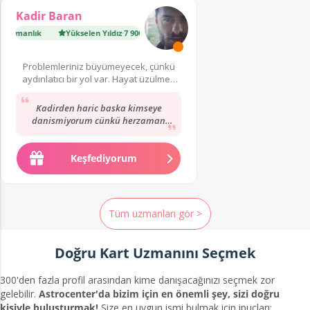
Kadir Baran
ışmanlık
Yükselen Yıldız
·
7 900 danışmanlık
Problemleriniz büyümeyecek, çünkü
aydınlatıcı bir yol var. Hayat üzülmek
için çok kısa!
Kadirden haric baska kimseye
danismiyorum cünkü herzaman
dogrulari görüyor ve biliyor.
Herzaman icimi rahatlatiyor...
Keşfediyorum
Tüm uzmanları gör >
Doğru Kart Uzmanını Seçmek
300'den fazla profil arasından kime danışacağınızı seçmek zor
gelebilir.
Astrocenter'da bizim için en önemli şey, sizi doğru
kişiyle buluşturmak!
Size en uygun ismi bulmak için ipuçları: