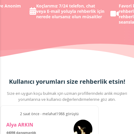
 ve Anonim
Koçlarımız 7/24 telefon, chat
Favori 
veya E-mail yoluyla rehberlik için
rehberl
nerede olursanız olun müsaitler
rehberl
seansla
Kullanıcı yorumları size rehberlik etsin!
Size en uygun koçu bulmak için uzman profillerindeki anlık müşteri
yorumlarına ve kullanıcı değerlendirmelerine göz atın.
2 saat önce - melahat1988 görüştü
Alya ARKIN
44098 danışmanlık
680 müşteriden
puanı