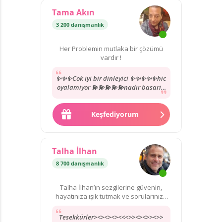
Tama Akın
3 200 danışmanlık
Her Problemin mutlaka bir çözümü
vardır !
✨✨✨Cok iyi bir dinleyici ✨✨✨✨✨hic
oyalamiyor 💫💫💫💫💫nadir basarili
uzmanlardan yol göstermesi karsi
tarafida anlamasi...
Keşfediyorum
Talha İlhan
8 700 danışmanlık
Talha İlhan’ın sezgilerine güvenin,
hayatınıza ışık tutmak ve sorularınıza
yanıt bulmak için burada!
Tesekkürler><><><><<<>><><>><>>