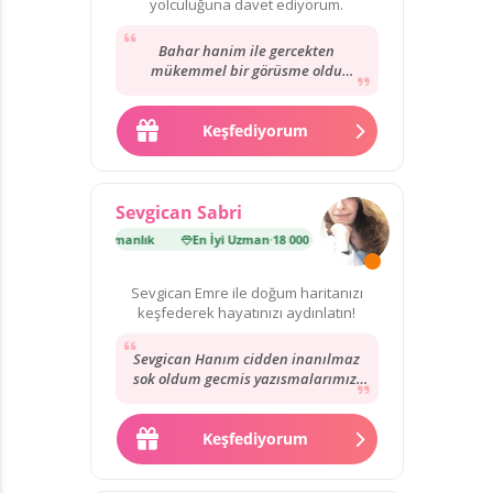
yolculuğuna davet ediyorum.
Bahar hanim ile gercekten
mükemmel bir görüsme oldu
sorulara net cevap verdi cok tesekkür
ederim kendisine eksik...
Keşfediyorum
Sevgican Sabri
man
·
18 000 danışmanlık
En İyi Uzman
·
18 000 danışmanlık
Sevgican Emre ile doğum haritanızı
keşfederek hayatınızı aydınlatın!
Sevgican Hanım cidden inanılmaz
sok oldum gecmis yazısmalarımızı
okuyunca dediğini bugün birebir
yasadım. kendisi...
Keşfediyorum