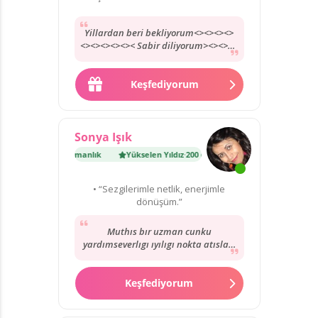
Yillardan beri bekliyorum<><><><>
<><><><><>< Sabir diliyorum><><><>
<<<><<><>><><<><<><>><>><>>>>>>
<>><<>><>><>>>><>>
Keşfediyorum
Sonya Işık
Yıldız
·
200 danışmanlık
Yükselen Yıldız
·
200 danışmanlık
• “Sezgilerimle netlik, enerjimle
dönüşüm.”
Muthıs bır uzman cunku
yardımseverlıgı ıyılıgı nokta atısları
ıyıkı var hayatımı degıstırdı
donusturdu
Keşfediyorum