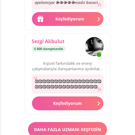
oyalamiyor 💫💫💫💫💫nadir basarili
uzmanlardan yol göstermesi karsi
tarafida anlamasi...
Keşfediyorum
Sezgi Akbulut
5 800 danışmanlık
Kişisel farkındalık ve enerji
çalışmalarıyla danışanlarıma aydınlatıcı
rehberlik sunuyorum.
🥰🥰🥰🥰🥰🥰🥰🥰🥰🥰🥰🥰🥰🥰🥰🥰🥰
🥰🥰🥰🥰🥰🥰🥰🥰🥰🥰🥰🥰🥰🥰🥰🥰🥰
🥰🥰🥰🥰🥰🥰🥰🥰🥰🥰🥰🥰🥰🥰🥰🥰🥰
🥰🥰🥰🥰🥰🥰🥰🥰🥰🥰🥰🥰🥰🥰🥰🥰🥰
🥰🥰🥰🥰🥰🥰🥰🥰🥰🥰🥰🥰🥰🥰🥰🥰🥰
Keşfediyorum
🥰🥰🥰🥰🥰🥰🥰🥰🥰🥰🥰🥰🥰🥰🥰🥰🥰
🥰🥰
DAHA FAZLA UZMANI KEŞFEDIN