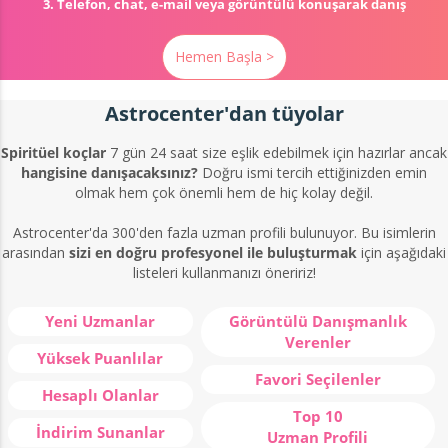
3. Telefon, chat, e-mail veya görüntülü konuşarak danış
Hemen Başla >
Astrocenter'dan tüyolar
Spiritüel koçlar
7 gün 24 saat size eşlik edebilmek için hazırlar ancak
hangisine danışacaksınız?
Doğru ismi tercih ettiğinizden emin
olmak hem çok önemli hem de hiç kolay değil.
Astrocenter'da 300'den fazla uzman profili bulunuyor. Bu isimlerin
arasından
sizi en doğru profesyonel ile buluşturmak
için aşağıdaki
listeleri kullanmanızı öneririz!
Yeni Uzmanlar
Görüntülü Danışmanlık
Verenler
Yüksek Puanlılar
Favori Seçilenler
Hesaplı Olanlar
Top 10
İndirim Sunanlar
Uzman Profili