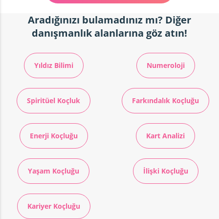
Aradığınızı bulamadınız mı? Diğer
danışmanlık alanlarına göz atın!
Yıldız Bilimi
Numeroloji
Spiritüel Koçluk
Farkındalık Koçluğu
Enerji Koçluğu
Kart Analizi
Yaşam Koçluğu
İlişki Koçluğu
Kariyer Koçluğu