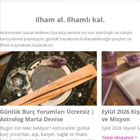
Ιlham al. Ιlhamlι kal.
Astrocenter yazar ekibimiz burada seninle en son astrolojik ve ruhani
tavsiyelerini paylaşιyor; günlük hayatιnda kullanabileceğin ipuçlarι ve
ilham kaynaklarι bulacaksιn.
Günlük Burç Yorumları Ücretsiz |
Eylül 2026 Ki
Astrolog Marta Denise
ve Misyon
Bugün sizi neler bekliyor? Astrocenter günlük
Eylül 2026 Kişisel
burç yorumları, aşk, kariyer, sağlık ve finans
Yazıyı okuyunuz >