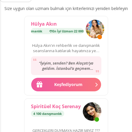
Size uygun olan uzmanı bulmak için kriterlerinizi yeniden belirleyin
Hülya Akın
man
·
22 000 danışmanlık
En İyi Uzman
·
22 000 danışmanlık
Hülya Akın'ın rehberlik ve danışmanlık
seanslarına katılarak hayatınıza yeni
bir yön verin!
“İyiyim, senden? Ben Alaçatı’ya
geldim. İstanbul’a geçmem
herhalde, dönüşte denk getiririz
artık… ama isterdim.”
Keşfediyorum
Spiritüel Koç Serenay
4 100 danışmanlık
GERÇEKLERI DUYMAYA HAZIR MIYIZ ???