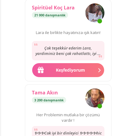
Spiritüel Koç Lara
21 000 danışmanlık
Lara ile birlikte hayatınıza ışık katın!
Çok teşekkür ederim Lara,
yardiminiz beni çok rahatlattı, iyi ki
varsiniz! Çok yetenekli, sorunu
hemen anlayan,...
Keşfediyorum
Tama Akın
3 200 danışmanlık
Her Problemin mutlaka bir çözümü
vardır !
✨✨✨Cok iyi bir dinleyici ✨✨✨✨✨hic