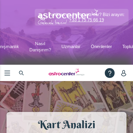
Yardıma mı ihtiyacınız var? Bizi arayın:
+33 1 75 75 66 19
Nasıl
nışmanlık
Uzmanlar
Önerilenler
Toplu
Danışırım?
Kart Analizi