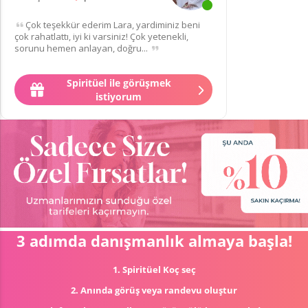
Çok teşekkür ederim Lara, yardiminiz beni
çok rahatlattı, iyi ki varsiniz! Çok yetenekli,
sorunu hemen anlayan, doğru...
Spiritüel ile görüşmek
istiyorum
3 adımda danışmanlık almaya başla!
1. Spiritüel Koç seç
2. Anında görüş veya randevu oluştur