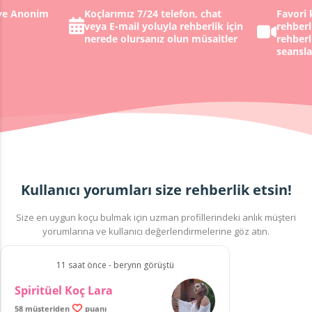
 ve Anonim
Koçlarımız 7/24 telefon, chat
Favori 
veya E-mail yoluyla rehberlik için
rehberl
nerede olursanız olun müsaitler
rehberl
seansla
Kullanıcı yorumları size rehberlik etsin!
Size en uygun koçu bulmak için uzman profillerindeki anlık müşteri
yorumlarına ve kullanıcı değerlendirmelerine göz atın.
11 saat önce - berynn görüştü
Spiritüel Koç Lara
58 müşteriden
puanı