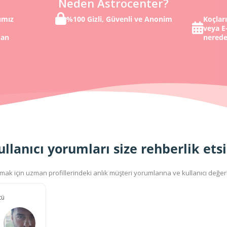
Neden Astrocenter?
ımız
%100 Gizli, Güvenli ve Anonim
Koçlar
veya E-
dan
nerede
ullanıcı yorumları size rehberlik etsi
ak için uzman profillerindeki anlık müşteri yorumlarına ve kullanıcı değer
tü