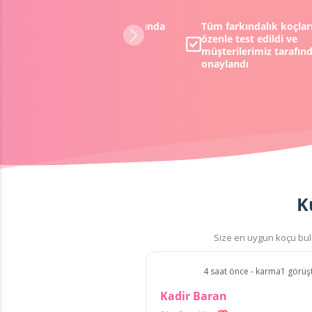
Müşterilerimizden %98 oranında
Tüm farkındalık koçlar
pozitif geri dönüş aldık
özenle test edildi ve
müşterilerimiz tarafın
onaylandı
K
Size en uygun koçu bulm
4 saat önce - karma1 görüş
Kadir Baran