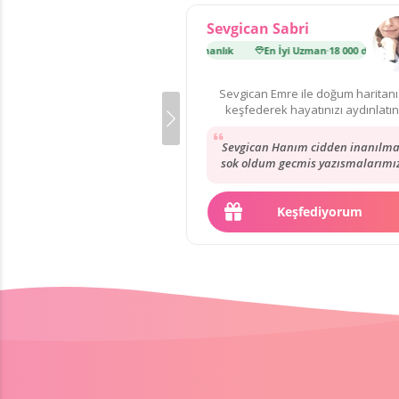
Sevgican Sabri
En İyi Uzman
·
18 000 danışmanlık
En İyi Uzman
·
18 000 danışmanlık
Sevgican Emre ile doğum haritanı
keşfederek hayatınızı aydınlatın
Sevgican Hanım cidden inanılma
sok oldum gecmis yazısmalarımı
okuyunca dediğini bugün birebi
yasadım. kendisi...
Keşfediyorum