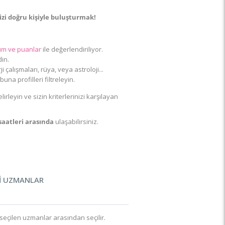
izi doğru kişiyle buluşturmak!
orum ve puanlar
ile değerlendiriliyor.
din.
ji çalışmaları, rüya, veya astroloji...
una profilleri filtreleyin.
rleyin ve sizin kriterlerinizi karşılayan
 saatleri arasında
ulaşabilirsiniz.
İ UZMANLAR
i seçilen uzmanlar arasından seçilir.