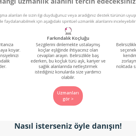
Hangi uzmanlık alanını tercih edeceksiniz
lışma alanları ile sizin ilgi duyduğunuz veya aradığınız destek türünün uyuş
de faydalanabilmek için aşağıdaki spiritüel uzmanlık alanlarını inceleyebilir
Farkındalık Koçluğu
itanıza
Sezgilerini dinlemekte ustalaşmış
Belirsizlik
rtaya koyar.
koçlar eşliğinde ihtiyacınız olan
seçenek
siyelinizi
cevapları arayın. Belirsizlikle baş
kendim
dalık
ederken, bu koçluk türü aşk, kariyer ve
zorlaşm
der.
sağlık alanlarında netleştirmek
noktada s
istediğiniz konularda size yardımcı
olabilir.
Uzmanları
gör >
Nasıl isterseniz öyle danışın!