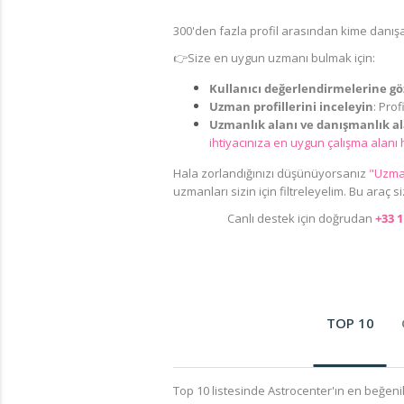
300'den fazla profil arasından kime danışa
👉Size en uygun uzmanı bulmak için:
Kullanıcı değerlendirmelerine gö
Uzman profillerini inceleyin
: Pro
Uzmanlık alanı ve danışmanlık a
ihtiyacınıza en uygun çalışma alanı 
Hala zorlandığınızı düşünüyorsanız
"Uzman
uzmanları sizin için filtreleyelim. Bu araç
Canlı destek için doğrudan
+33 1
TOP 10
Top 10 listesinde Astrocenter'ın en beğenil