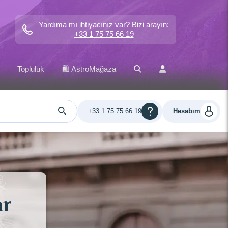
Yardıma mı ihtiyacınız var? Bizi arayın:
+33 1 75 75 66 19
Topluluk
🛍️ AstroMağaza
+33 1 75 75 66 19
Hesabım
ar