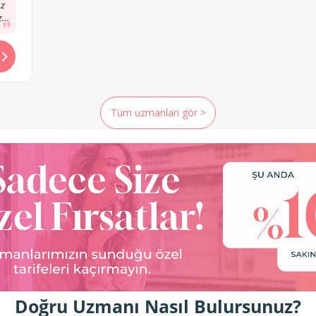
z
zı
r
Tüm uzmanları gör >
Doğru Uzmanı Nasıl Bulursunuz?