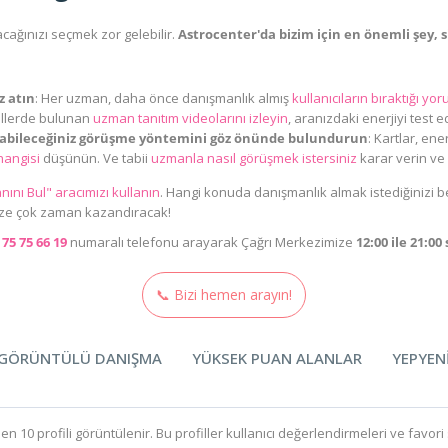
cağınızı seçmek zor gelebilir.
Astrocenter'da bizim için en önemli şey, s
z atın
: Her uzman, daha önce danışmanlık almış
kullanıcıların bıraktığı y
fillerde bulunan
uzman tanıtım videolarını izleyin
, aranızdaki enerjiyi test e
labileceğiniz görüşme yöntemini göz önünde bulundurun
: Kartlar, ener
hangisi
düşünün. Ve tabii
uzmanla nasıl görüşmek istersiniz
karar verin ve b
ını Bul" aracımızı kullanın
. Hangi konuda danışmanlık almak istediğinizi beli
 size çok zaman kazandıracak!
 75 75 66 19
numaralı telefonu arayarak Çağrı Merkezimize
1
2:
00 ile 2
1
:00
📞 Bizi hemen arayın!
GÖRÜNTÜLÜ DANIŞMA
YÜKSEK PUAN ALANLAR
YEPYEN
en 10 profili görüntülenir. Bu profiller kullanıcı değerlendirmeleri ve favor