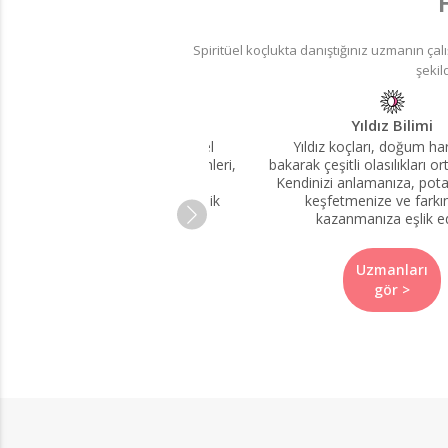
Spiritüel koçlukta danıştığınız uzmanın ça
şekil
Kart Analizi
Yıldız Bilimi
İlişki, kariyer, sağlık ya da kişisel
Yıldız koçları, doğum har
lişim için ideal. Çeşitli kart sistemleri,
bakarak çeşitli olasılıkları o
açılımlarda sistematik olarak
Kendinizi anlamanıza, potan
yorumlanır ve iç sesinize rehberlik
keşfetmenize ve farkın
ederek mevcut durumunuzu
kazanmanıza eşlik e
değerlendirmenizi sağlar.
Uzmanları
Uzmanları
gör >
gör >