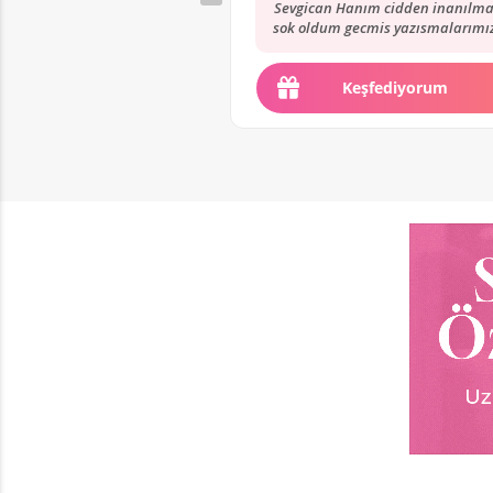
Sevgican Hanım cidden inanılma
sok oldum gecmis yazısmalarımı
okuyunca dediğini bugün birebi
yasadım. kendisi...
Keşfediyorum