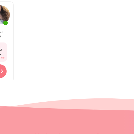
zı
!
z
zı
r