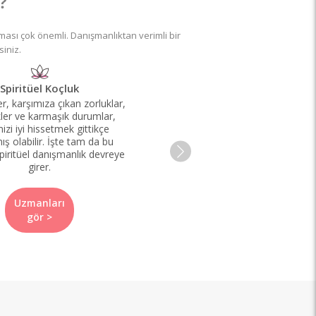
?
ması çok önemli. Danışmanlıktan verimli bir
siniz.
Spiritüel Koçluk
ler, karşımıza çıkan zorluklar,
ler ve karmaşık durumlar,
izi iyi hissetmek gittikçe
ış olabilir. İşte tam da bu
piritüel danışmanlık devreye
girer.
Uzmanları
gör >