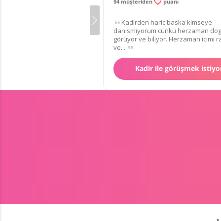
99.9% memnun müşteri
94 müşteriden
puanı
Kadirden haric baska kimseye
danismiyorum cünkü herzaman dogr
görüyor ve biliyor. Herzaman icimi r
ve...
Kadir ile görüşmek istiy