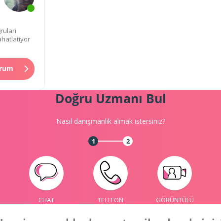
ulari
ahatlatiyor
orum
Doğru Uzmanı Bul
Nasıl danışmanlık almak istersiniz?
1
2
CHAT
TELEFON
GÖRÜNTÜLÜ