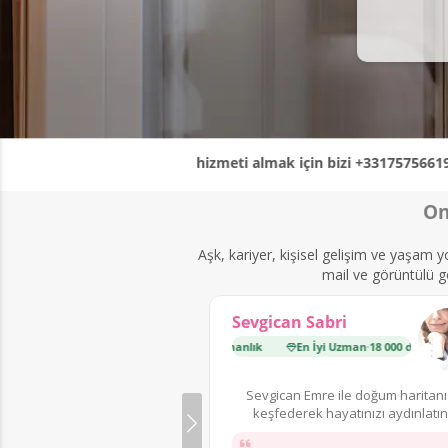
📞 Koçluk hizmeti almak için bizi +33175756619 numaralı 
On
Aşk, kariyer, kişisel gelişim ve yaşam 
mail ve görüntülü gö
Sevgican Sabri
En İyi Uzman
·
18 000 danışmanlık
En İyi Uzman
·
18 000 danışmanlık
Sevgican Emre ile doğum haritanı
keşfederek hayatınızı aydınlatın