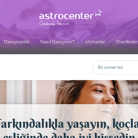
Danışmanlık
Nasıl Danışırım?
Uzmanlar
Önerilenler
arkındalıkla yaşayın, koçl
eşliğinde daha iyi hissedin