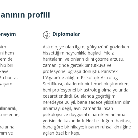
nının profili
deneyim
Diplomalar
şim
Astrolojiye olan ilgim, gökyüzünü gözlerken
eni hem
hissettiğim hayranlıkla başladı. Yıldız
 hem de
haritalarını ve onların dilini çözme arzusu,
hip biri
zaman içinde gerçek bir tutkuya ve
ikaye
profesyonel uğraşa dönüştü. Paris’teki
Bu harita,
L’Agapé’de aldığım Psikolojik Astrolog
e yaşam
Sertifikası, akademik bir temel oluştururken,
beni profesyonel bir astrolog olma yolunda
cesaretlendirdi. Bu alanda geçirdiğim
neredeyse 20 yıl, bana sadece yıldızların dilini
kullanarak,
anlamayı değil, aynı zamanda insan
etmelerine,
psikolojisi ve duygusal dinamikleri anlama
yetisini de kazandırdı. Her bir doğum haritası,
malarına
bana göre bir hikaye; insanın ruhsal kimliğine
ımım ve
açılan özel bir kapı.