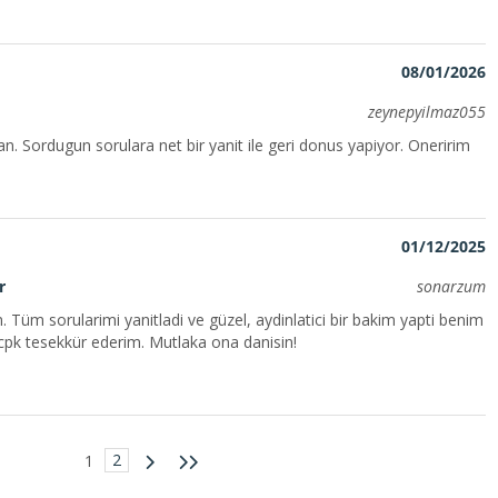
08/01/2026
zeynepyilmaz055
n. Sordugun sorulara net bir yanit ile geri donus yapiyor. Oneririm
01/12/2025
r
sonarzum
Tüm sorularimi yanitladi ve güzel, aydinlatici bir bakim yapti benim
ca cpk tesekkür ederim. Mutlaka ona danisin!
2
1