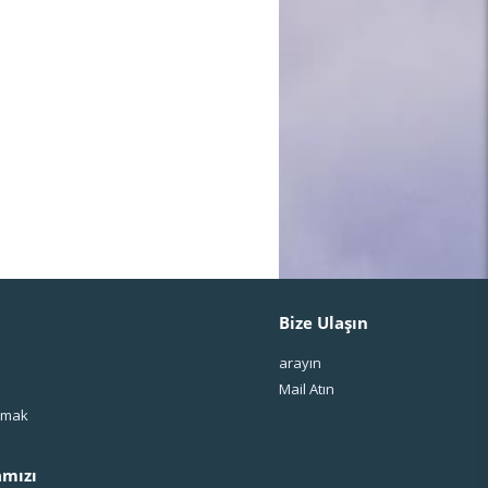
Bize Ulaşın
arayın
Mail Atın
ışmak
mızı