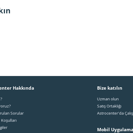
kın
enter Hakkında
Bize katılın
z?
Uzman olun
yoruz?
Satış Ortaklığı
rulan Sorular
Astrocenter'da Çal
 Koşulları
giler
Mobil Uygulama