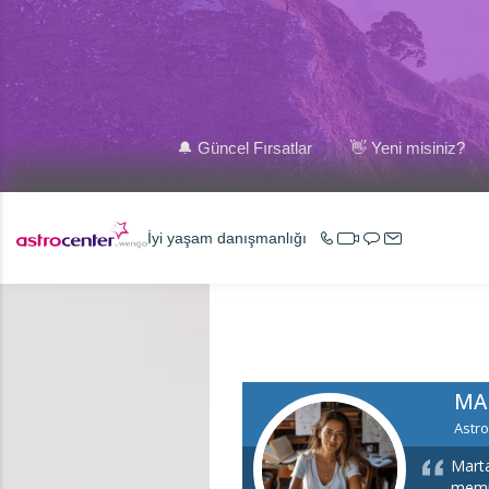
🔔 Güncel Fırsatlar
👋 Yeni misiniz?
İyi yaşam danışmanlığı
MA
Astro
Marta
memnu