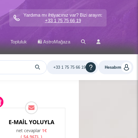
Yardıma mı ihtiyacınız var? Bizi arayın:
+33 1 75 75 66 19
Topluluk
🛍️ AstroMağaza
+33 1 75 75 66 19
Hesabım
E-MAIL YOLUYLA
net cevaplar
1
€
(
54
.
96
TL
)