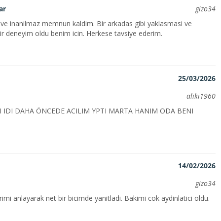
ar
gizo34
ve inanilmaz memnun kaldim. Bir arkadas gibi yaklasmasi ve
bir deneyim oldu benim icin. Herkese tavsiye ederim.
25/03/2026
aliki1960
I IDI DAHA ÖNCEDE ACILIM YPTI MARTA HANIM ODA BENI
14/02/2026
gizo34
i anlayarak net bir bicimde yanitladi. Bakimi cok aydinlatici oldu.