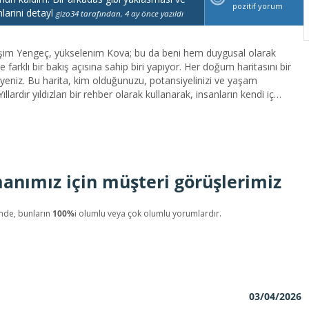
pozitif yorum
larini detayl
gizo34 tarafından, 4 ay önce yazıldı
e farklı bir bakış açısına sahip biri yapıyor. Her doğum haritasını bir
yeniz. Bu harita, kim olduğunuzu, potansiyelinizi ve yaşam
ardır yıldızları bir rehber olarak kullanarak, insanların kendi iç
l blokajlarını aşmalarına ve hayatlarında daha fazla anlam
litik yaklaşımım ve empatik doğam sayesinde, size net ve güvenilir
isyonum, sizin kendinizle ve evrenle daha uyumlu bir yaşam
nıyorum ki, yıldızların rehberliğiyle hayatın karmaşasını
anımız için müşteri görüşlerimiz
nde, bunların
100%
i olumlu veya çok olumlu yorumlardır.
03/04/2026