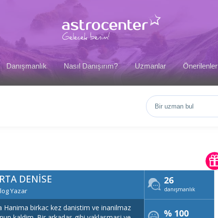
Danışmanlık
Nasıl Danışırım?
Uzmanlar
Önerilenler
RTA DENISE
26
danışmanlık
log Yazar
 Hanima birkac kez danistim ve inanilmaz
% 100
n kaldim. Bir arkadas gibi yaklasmasi ve