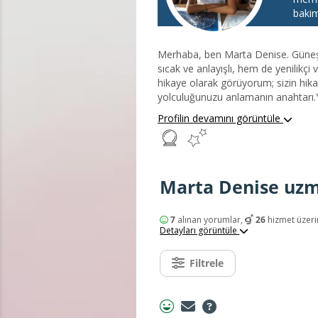
bakim
Merhaba, ben Marta Denise. Güneşim Yengeç, yükselenim Kova; bu da beni hem duygusal olarak
sıcak ve anlayışlı, hem de yenilikçi v
hikaye olarak görüyorum; sizin hika
yolculuğunuzu anlamanın anahtarı.Yıll
dünyalarını keşfetmelerine, duygusa
Profilin devamını görüntüle
bulmalarına yardımcı oluyorum. Ana
içgörüler sunmayı hedefliyorum. M
yaratmanıza destek olmak. Çünkü ina
sadeleştirip, ken...
Marta Denise uzm
7
alınan yorumlar,
26
hizmet üzeri
Detayları görüntüle
Filtrele