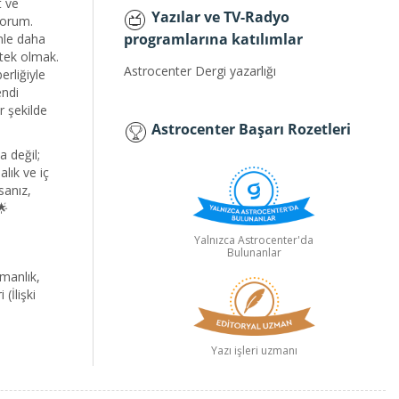
t ve
Yazılar ve TV-Radyo
yorum.
programlarına katılımlar
nle daha
tek olmak.
Astrocenter Dergi yazarlığı
erliğiyle
endi
r şekilde
Astrocenter Başarı Rozetleri
a değil;
lık ve iç
sanız,
🌟
Yalnızca Astrocenter'da
Bulunanlar
manlık,
(İlişki
Yazı işleri uzmanı