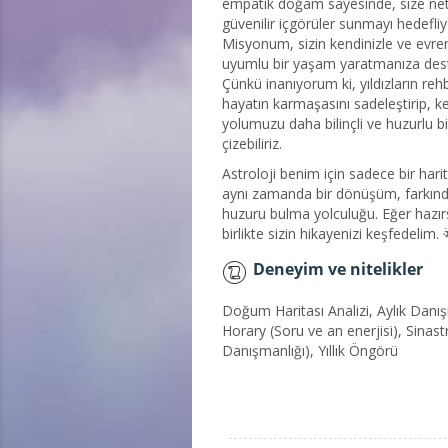
empatik doğam sayesinde, size ne
güvenilir içgörüler sunmayı hedefli
Misyonum, sizin kendinizle ve evre
uyumlu bir yaşam yaratmanıza des
Çünkü inanıyorum ki, yıldızların rehb
hayatın karmaşasını sadeleştirip, k
yolumuzu daha bilinçli ve huzurlu bi
çizebiliriz.
Astroloji benim için sadece bir harit
aynı zamanda bir dönüşüm, farkında
huzuru bulma yolculuğu. Eğer hazır
birlikte sizin hikayenizi keşfedelim. 
Deneyim ve nitelikler
Doğum Haritası Analizi, Aylık Danış
Horary (Soru ve an enerjisi), Sinastri 
Danışmanlığı), Yıllık Öngörü