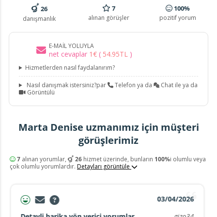
7
100%
26
alınan görüşler
pozitif yorum
danışmanlık
E-MAIL YOLUYLA
net cevaplar
1
€
(
54
.
95
TL
)
Hizmetlerden nasıl faydalanırım?
Nasıl danışmak istersiniz?par
Telefon ya da
Chat ile ya da
Görüntülü
Marta Denise uzmanımız için müşteri
görüşlerimiz
7
alınan yorumlar,
26
hizmet üzerinde, bunların
100%
i olumlu veya
çok olumlu yorumlardır.
Detayları görüntüle
03/04/2026
Detayli harika yön verici yorumlar
gizo34