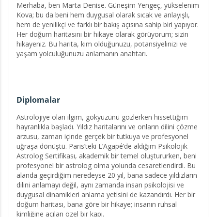
Merhaba, ben Marta Denise. Güneşim Yengeç, yükselenim
Kova; bu da beni hem duygusal olarak sıcak ve anlayışlı,
hem de yenilikçi ve farklı bir bakış açısına sahip biri yapıyor.
Her doğum haritasını bir hikaye olarak görüyorum; sizin
hikayeniz. Bu harita, kim olduğunuzu, potansiyelinizi ve
yaşam yolculuğunuzu anlamanın anahtarı.
Yıllardır yıldızları bir rehber olarak kullanarak, insanların
kendi iç dünyalarını keşfetmelerine, duygusal blokajlarını
Diplomalar
aşmalarına ve hayatlarında daha fazla anlam bulmalarına
yardımcı oluyorum. Analitik yaklaşımım ve empatik doğam
Astrolojiye olan ilgim, gökyüzünü gözlerken hissettiğim
sayesinde, size net ve güvenilir içgörüler sunmayı
hayranlıkla başladı. Yıldız haritalarını ve onların dilini çözme
hedefliyorum. Misyonum, sizin kendinizle ve evrenle daha
arzusu, zaman içinde gerçek bir tutkuya ve profesyonel
uyumlu bir yaşam yaratmanıza destek olmak. Çünkü
uğraşa dönüştü. Paris’teki L’Agapé’de aldığım Psikolojik
inanıyorum ki, yıldızların rehberliğiyle hayatın karmaşasını
Astrolog Sertifikası, akademik bir temel oluştururken, beni
sadeleştirip, kendi yolumuzu daha bilinçli ve huzurlu bir
profesyonel bir astrolog olma yolunda cesaretlendirdi. Bu
şekilde çizebiliriz.
alanda geçirdiğim neredeyse 20 yıl, bana sadece yıldızların
Astroloji benim için sadece bir harita değil; aynı zamanda
dilini anlamayı değil, aynı zamanda insan psikolojisi ve
bir dönüşüm, farkındalık ve iç huzuru bulma yolculuğu. Eğer
duygusal dinamikleri anlama yetisini de kazandırdı. Her bir
hazırsanız, birlikte sizin hikayenizi keşfedelim. 🌟
doğum haritası, bana göre bir hikaye; insanın ruhsal
kimliğine açılan özel bir kapı.