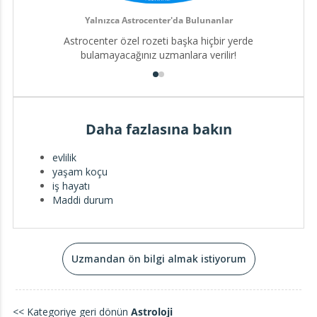
Bugün bir adım atmaya ne dersiniz? Gelin, birlikte
Yalnızca Astrocenter'da Bulunanlar
sezgilerinizi güçlendirelim, evrenle olan bağınızı
derinleştirelim ve hayatınıza yepyeni bir perspektif katalım.
Astrocenter özel rozeti başka hiçbir yerde
Sizin gerçek potansiyelinizi ortaya çıkarmanıza rehberlik
bulamayacağınız uzmanlara verilir!
etmek için sabırsızlanıyorum! 💖
Daha fazlasına bakın
evlilik
yaşam koçu
iş hayatı
Maddi durum
Uzmandan ön bilgi almak istiyorum
<< Kategoriye geri dönün
Astroloji