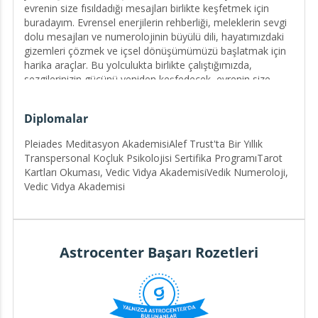
evrenin size fısıldadığı mesajları birlikte keşfetmek için
buradayım. Evrensel enerjilerin rehberliği, meleklerin sevgi
dolu mesajları ve numerolojinin büyülü dili, hayatımızdaki
gizemleri çözmek ve içsel dönüşümümüzü başlatmak için
harika araçlar. Bu yolculukta birlikte çalıştığımızda,
sezgilerinizin gücünü yeniden keşfedecek, evrenin size
sunduğu işaretleri okumayı öğrenecek ve kendi
gerçekliğinizi bilinçle yaratma cesaretini bulacaksınız.
Diplomalar
Pleiades Meditasyon AkademisiAlef Trust'ta Bir Yıllık
Benim amacım, sizinle samimi, sevgi dolu ve net bir bağ
Transpersonal Koçluk Psikolojisi Sertifika ProgramıTarot
kurarak, kendinize olan güveninizi artırmak ve hayatınıza
Kartları Okuması, Vedic Vidya AkademisiVedik Numeroloji,
yeni bir bakış açısı kazandırmak. Sorularınız ne olursa olsun
Vedic Vidya Akademisi
– ister meleklerden gelen mesajlar, ister doğru yolunuzu
bulmanıza yardımcı olacak ipuçları ya da evrensel
enerjilerin rehberliği – size destek olmak için buradayım.
İnanıyorum ki, evrenle uyumlandığımızda ve onun bize
Astrocenter Başarı Rozetleri
sunduğu işaretleri fark etmeye başladığımızda,
hayatımızda gerçek bir dönüşüm mümkün oluyor. Bu
yolculuk, içsel bilgeliğinizi uyandırarak daha dengeli, huzurlu
ve anlamlı bir yaşam yaratmanıza yardımcı olmayı
amaçlıyor.