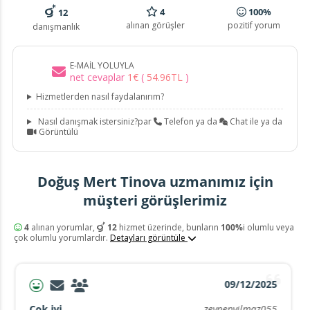
4
100%
12
alınan görüşler
pozitif yorum
danışmanlık
E-MAIL YOLUYLA
net cevaplar
1
€
(
54
.
96
TL
)
Hizmetlerden nasıl faydalanırım?
Nasıl danışmak istersiniz?par
Telefon ya da
Chat ile ya da
Görüntülü
Doğuş Mert Tinova uzmanımız için
müşteri görüşlerimiz
4
alınan yorumlar,
12
hizmet üzerinde, bunların
100%
i olumlu veya
çok olumlu yorumlardır.
Detayları görüntüle
09/12/2025
Cok iyi
zeynepyilmaz055