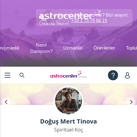
Yardıma mı ihtiyacınız var? Bizi arayın:
+33 1 75 75 66 19
Nasıl
nışmanlık
Uzmanlar
Önerilenler
Toplu
Danışırım?
Doğuş Mert Tinova
Spiritüel Koç