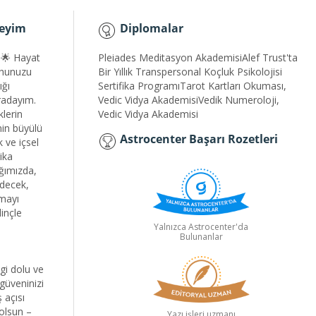
neyim
Diplomalar
 🌟 Hayat
Pleiades Meditasyon AkademisiAlef Trust'ta
uhunuzu
Bir Yıllık Transpersonal Koçluk Psikolojisi
ığı
Sertifika ProgramıTarot Kartları Okuması,
uradayım.
Vedic Vidya AkademisiVedik Numeroloji,
klerin
Vedic Vidya Akademisi
nin büyülü
Astrocenter Başarı Rozetleri
 ve içsel
ika
ığımızda,
edecek,
umayı
linçle
Yalnızca Astrocenter'da
Bulunanlar
gi dolu ve
güveninizi
 açısı
olsun –
Yazı işleri uzmanı