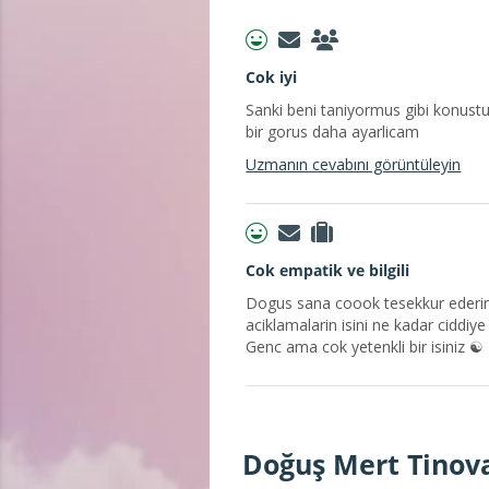
Cok iyi
Sanki beni taniyormus gibi konustu
bir gorus daha ayarlicam
Uzmanın cevabını görüntüleyin
Cok empatik ve bilgili
Dogus sana coook tesekkur ederim
aciklamalarin isini ne kadar ciddiye 
Genc ama cok yetenkli bir isiniz ☯️
Doğuş Mert Tinova