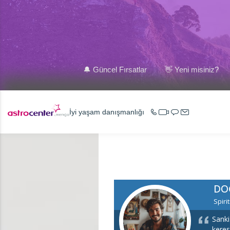
🔔 Güncel Fırsatlar
👋 Yeni misiniz?
İyi yaşam danışmanlığı
DO
Spiri
Sanki
keres