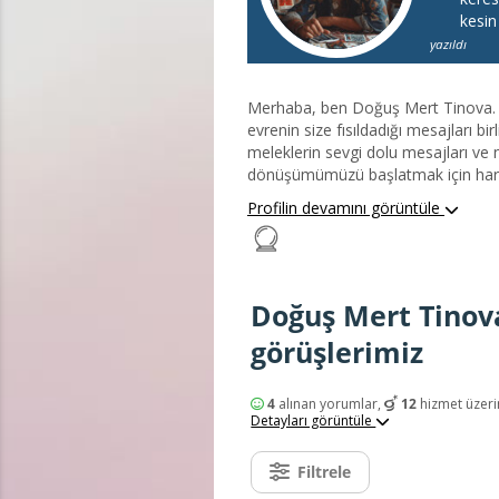
kesin
yazıldı
Merhaba, ben Doğuş Mert Tinova. 🌟 Hayat yolculuğunuzda size ışık tutmak, ruhunuzu aydınl
evrenin size fısıldadığı mesajları bi
meleklerin sevgi dolu mesajları ve 
dönüşümümüzü başlatmak için harika 
gücünü yeniden keşfedecek, evrenin
Profilin devamını görüntüle
bilinçle yaratma cesaretini bulacak
kurarak, kendinize olan güveninizi a
ne olursa olsun – ister meleklerden
Doğuş Mert Tinov
görüşlerimiz
4
alınan yorumlar,
12
hizmet üzeri
Detayları görüntüle
Filtrele