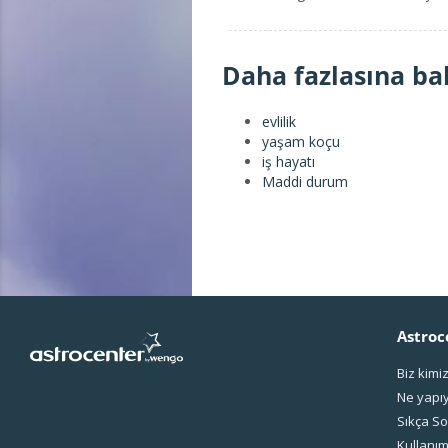
Daha fazlasına ba
evlilik
yaşam koçu
iş hayatı
Maddi durum
Astroc
Biz kimi
Ne yapı
Sıkça So
Kullanım