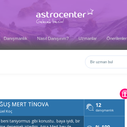
Danışmanlık
Nasıl Danışırım?
Uzmanlar
Önerilenler
ĞUŞ MERT TINOVA
12
danışmanlık
tüel Koç
 beni taniyormus gibi konustu.. baya iyidi, bir
ine denemek istedim. Ama Mert bey ile