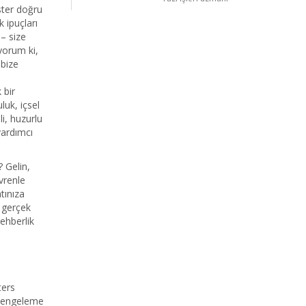
ster doğru
 ipuçları
 – size
yorum ki,
bize
 bir
uk, içsel
li, huzurlu
yardımcı
 Gelin,
evrenle
tınıza
n gerçek
ehberlik
ters
 Dengeleme