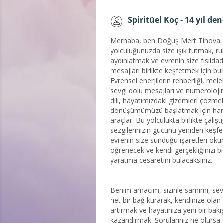
Spiritüel Koç - 14 yıl de
Merhaba, ben Doğuş Mert Tinova.
yolculuğunuzda size ışık tutmak, r
aydınlatmak ve evrenin size fısıldad
mesajları birlikte keşfetmek için b
Evrensel enerjilerin rehberliği, mele
sevgi dolu mesajları ve numeroloji
dili, hayatımızdaki gizemleri çözmek
dönüşümümüzü başlatmak için har
araçlar. Bu yolculukta birlikte çalışt
sezgilerinizin gücünü yeniden keşf
evrenin size sunduğu işaretleri ok
öğrenecek ve kendi gerçekliğinizi bi
yaratma cesaretini bulacaksınız.
Benim amacım, sizinle samimi, sev
net bir bağ kurarak, kendinize olan 
artırmak ve hayatınıza yeni bir bakış
kazandırmak. Sorularınız ne olursa 