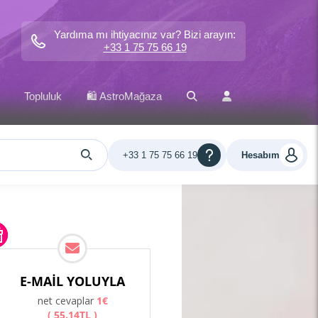
Yardıma mı ihtiyacınız var? Bizi arayın:
+33 1 75 75 66 19
Topluluk
🛍️ AstroMağaza
+33 1 75 75 66 19
Hesabım
E-MAIL YOLUYLA
net cevaplar
1
€
(
55
.
14
TL
)