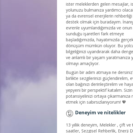
ister meleklerden gelen mesajlar, i
yolunuzu bulmanıza yardımcı olacak
ya da evrensel enerjilerin rehberliği
destek olmak için buradayım. İnanı
evrenle uyumlandığımızda ve onun 
sunduğu işaretleri fark etmeye
başladığımızda, hayatımızda gerçek
dönüşüm mümkün oluyor. Bu yolcul
bilgeliğinizi uyandırarak daha denge
ve anlamlı bir yaşam yaratmanıza 
olmayı amaçlıyor.
Bugün bir adım atmaya ne dersiniz?
birlikte sezgilerinizi güçlendirelim, 
olan bağınızı derinleştirelim ve haya
yepyeni bir perspektif katalım. Sizi
potansiyelinizi ortaya çıkarmanıza r
etmek için sabırsızlanıyorum! 💖
Deneyim ve nitelikler
13 yıllık deneyim, Melekler , çift ve 
saatler, Sezgisel Rehberlik, Enerji