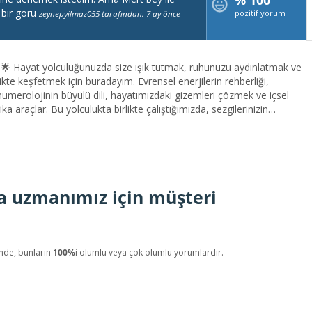
% 100
 bir goru
pozitif yorum
zeynepyilmaz055 tarafından, 7 ay önce
atmak ve
rlikte keşfetmek için buradayım. Evrensel enerjilerin rehberliği,
numerolojinin büyülü dili, hayatımızdaki gizemleri çözmek ve içsel
araçlar. Bu yolculukta birlikte çalıştığımızda, sezgilerinizin
 size sunduğu işaretleri okumayı öğrenecek ve kendi gerçekliğinizi
sınız.Benim amacım, sizinle samimi, sevgi dolu ve net bir bağ
rtırmak ve hayatınıza yeni bir bakış açısı kazandırmak. Sorularınız
 gelen mesajlar, ister doğru yolunuzu bulmanıza yardımcı ol...
a uzmanımız için müşteri
nde, bunların
100%
i olumlu veya çok olumlu yorumlardır.