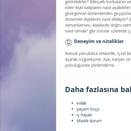
getirebilirler? Bilinçaltı korkularını v
eden ilişki kalıplarını nasıl aşabilirle
gezegensel dönemlerden geçiyorla
dönemler ilişkilerini nasıl etkiliyor? Ev
zamanlaması, ilişkilerde doğru z
nasıl olmalı? gibi sorular üzerinde ç
Deneyim ve nitelikler
Ruhsal yolculukta rehberlik, İçsel bl
aşarak özgürleşme, Aşk, kariyer v
yolculuğunda yönlendirme
Daha fazlasına ba
evlilik
yaşam koçu
iş hayatı
Maddi durum