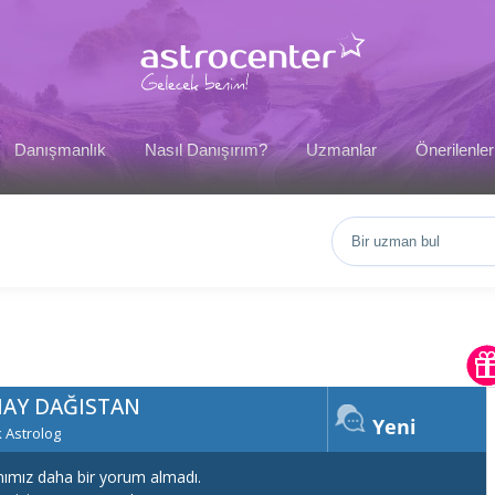
Danışmanlık
Nasıl Danışırım?
Uzmanlar
Önerilenler
MAY DAĞISTAN
Yeni
 Astrolog
ımız daha bir yorum almadı.