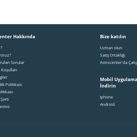
enter Hakkında
Bize katılın
z?
Uzman olun
yoruz?
Satış Ortaklığı
rulan Sorular
Astrocenter'da Çal
 Koşulları
giler
Mobil Uygulama
ilik Politikası
İndirin
litikası
Iphone
 Şartı
Android
rımız