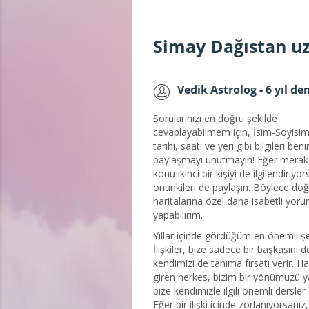
Simay Dağıstan uz
Vedik Astrolog - 6 yıl d
Sorularınızı en doğru şekilde
cevaplayabilmem için, İsim-Soyis
tarihi, saati ve yeri gibi bilgileri ben
paylaşmayı unutmayın! Eğer merak e
konu ikinci bir kişiyi de ilgilendiriyo
onunkileri de paylaşın. Böylece d
haritalarına özel daha isabetli yoru
yapabilirim.
Yıllar içinde gördüğüm en önemli şe
İlişkiler, bize sadece bir başkasını de
kendimizi de tanıma fırsatı verir. H
giren herkes, bizim bir yönümüzü ya
bize kendimizle ilgili önemli dersler 
Eğer bir ilişki içinde zorlanıyorsanız