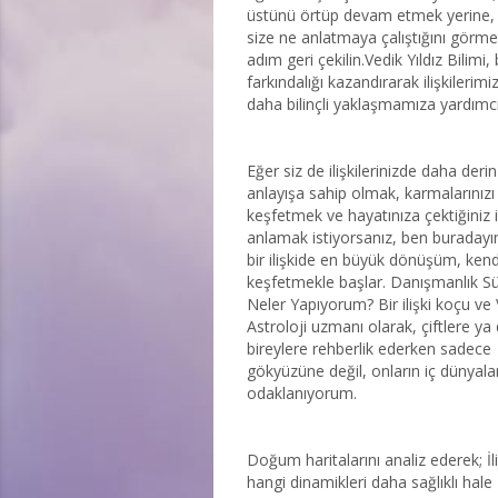
üstünü örtüp devam etmek yerine,
size ne anlatmaya çalıştığını görmek
adım geri çekilin.Vedik Yıldız Bilimi,
farkındalığı kazandırarak ilişkilerim
daha bilinçli yaklaşmamıza yardımcı 
Eğer siz de ilişkilerinizde daha derin
anlayışa sahip olmak, karmalarınızı
keşfetmek ve hayatınıza çektiğiniz il
anlamak istiyorsanız, ben buraday
bir ilişkide en büyük dönüşüm, kend
keşfetmekle başlar. Danışmanlık S
Neler Yapıyorum? Bir ilişki koçu ve
Astroloji uzmanı olarak, çiftlere ya
bireylere rehberlik ederken sadece
gökyüzüne değil, onların iç dünyala
odaklanıyorum.
Doğum haritalarını analiz ederek; İl
hangi dinamikleri daha sağlıklı hale