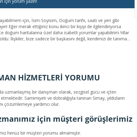
un için yorum yazın!
ayabilmem için, İsim-Soyisim, Doğum tarihi, saati ve yeri gibi
n! Eğer merak ettiğiniz konu ikinci bir kişiyi de ilgilendiriyorsa
ce doğum haritalarına özel daha isabetli yorumlar yapabilirim.Yıllar
du: İlişkiler, bize sadece bir başkasını değil, kendimizi de tanıma
s, bizim bir yönümüzü yansıtır ve bize kendimizle ilgili önemli dersler
anıyorsanız, her şeyin üstünü örtüp devam etmek yerine, bunun size ne
adım geri çekilin.Vedik Yıldız Bilimi, bize bu farkındalığı
 bilinçli yaklaşmamıza yardımcı olabi...
MAN HİZMETLERİ YORUMU
nda uzmanlaşmış bir danışman olarak, sezgisel gücü ve içten
 etmektedir. Samimiyeti ve dobralığıyla tanınan Simay, yıldızların
rını çözümlemeye yardımcı olur.
zmanımız için müşteri görüşlerimiz
ız henüz bir müşteri yorumu almamıştır.