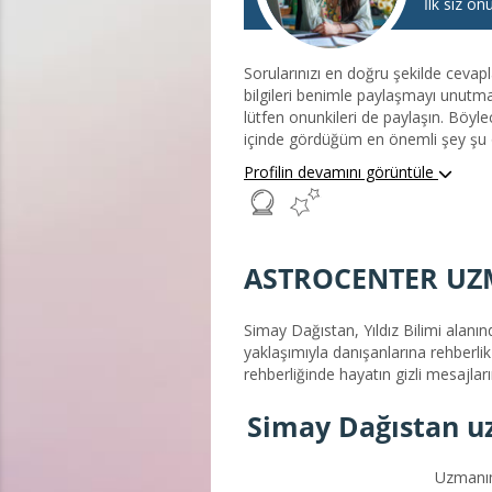
İlk siz on
Sorularınızı en doğru şekilde cevapl
bilgileri benimle paylaşmayı unutmayı
lütfen onunkileri de paylaşın. Böyle
içinde gördüğüm en önemli şey şu ol
fırsatı verir. Hayatımıza giren herke
Profilin devamını görüntüle
öğretir. Eğer bir ilişki içinde zorl
anlatmaya çalıştığını görmek için bir 
kazandırarak ilişkilerimize çok daha
ASTROCENTER UZ
Simay Dağıstan, Yıldız Bilimi alanı
yaklaşımıyla danışanlarına rehberlik
rehberliğinde hayatın gizli mesajla
Simay Dağıstan u
Uzmanım