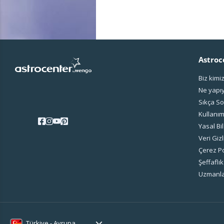
Astroc
Biz kimi
Ne yapı
Sıkça So
Kullanım
Yasal Bil
Veri Gizl
Çerez Po
Şeffaflık
Uzmanla
Türkiye - Avrupa