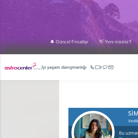
🔔 Güncel Fırsatlar
👋 Yeni misiniz?
İyi yaşam danışmanlığı
SI
Vedik
Bu uzman