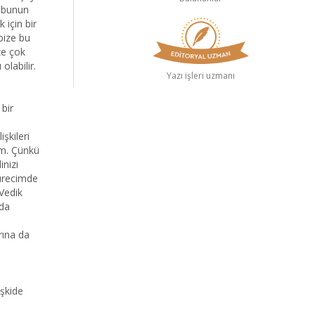
 bunun
 için bir
 bize bu
ize çok
olabilir.
Yazı işleri uzmanı
 bir
işkileri
ım. Çünkü
inizi
ürecimde
 Vedik
 da
rına da
işkide