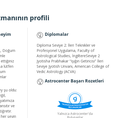
manının profili
eneyim
Diplomalar
Diploma Seviye 2: İleri Teknikler ve
im, Doğum
Profesyonel Uygulama, Faculty of
imle
Astrological Studies, İngiltereSeviye 2
ttiğiniz
Jyotisha Prabhakar “Işığın Getiricisi” İleri
rsa lütfen
Seviye Jyotish Unvanı, American College of
oğum
Vedic Astrology (ACVA)
mlar
Astrocenter Başarı Rozetleri
y şu oldu:
ğil,
ayatımıza
nsıtır ve
öğretir.
Yalnızca Astrocenter'da
, her şeyin
Bulunanlar