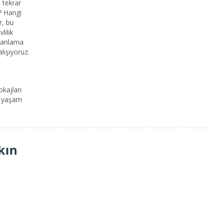
e tekrar
r? Hangi
r, bu
lilik
amanlama
alışıyoruz.
okajları
e yaşam
kın