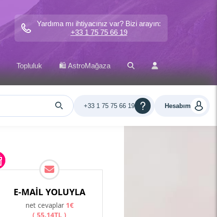
Yardıma mı ihtiyacınız var? Bizi arayın:
+33 1 75 75 66 19
Topluluk
🛍️ AstroMağaza
+33 1 75 75 66 19
Hesabım
E-MAIL YOLUYLA
net cevaplar
1
€
(
55
.
14
TL
)