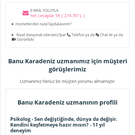
E-MAIL YOLUYLA
net cevaplar
5
€
(
274
.
78
TL
)
Hizmetlerden nasıl faydalanırım?
Nasıl danışmak istersiniz?par
Telefon ya da
Chat ile ya da
Görüntülü
Banu Karadeniz uzmanımız için müşteri
görüşlerimiz
Uzmanımız henüz bir müşteri yorumu almamıştır.
Banu Karadeniz uzmanının profili
Psikolog - Sen değiştiğinde, dünya da değişir.
Kendini keşfetmeye hazır mısın? - 11 yıl
deneyim