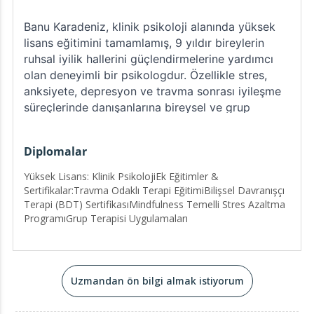
Banu Karadeniz, klinik psikoloji alanında yüksek
lisans eğitimini tamamlamış, 9 yıldır bireylerin
ruhsal iyilik hallerini güçlendirmelerine yardımcı
olan deneyimli bir psikologdur. Özellikle stres,
anksiyete, depresyon ve travma sonrası iyileşme
süreçlerinde danışanlarına bireysel ve grup
terapileriyle rehberlik etmektedir.
Diplomalar
Psikolojiye olan ilgisi çocukluk yıllarında başlamış,
insan zihninin derinliklerine duyduğu merak onu
Yüksek Lisans: Klinik PsikolojiEk Eğitimler &
bu alanda uzmanlaşmaya yönlendirmiştir. Bugün,
Sertifikalar:Travma Odaklı Terapi EğitimiBilişsel Davranışçı
bireylerin kendilerini daha iyi tanımalarına,
Terapi (BDT) SertifikasıMindfulness Temelli Stres Azaltma
duygularını anlamalarına ve yaşam kalitelerini
ProgramıGrup Terapisi Uygulamaları
artırmalarına destek olmayı bir yaşam amacı
haline getirmiştir.
Banu Karadeniz, psikolojiyi yalnızca bir meslek
Uzmandan ön bilgi almak istiyorum
değil, aynı zamanda bir yaşam biçimi olarak
görmektedir. Danışanlarına güvenli, anlayışlı ve