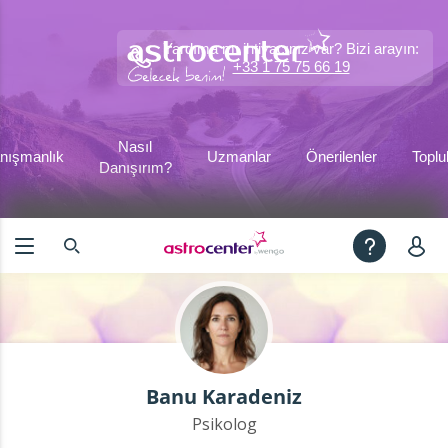
Yardıma mı ihtiyacınız var? Bizi arayın:
+33 1 75 75 66 19
Nasıl
nışmanlık
Uzmanlar
Önerilenler
Toplu
Danışırım?
Banu Karadeniz
Psikolog