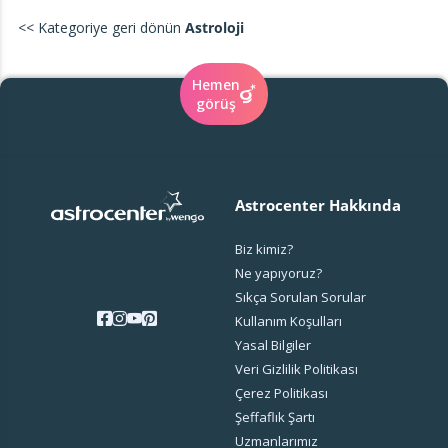
dönüştürücü bir terapi süreci sunarak, onların
<< Kategoriye geri dönün
Astroloji
içsel huzura ulaşmalarına katkı sağlamaktadır.
Hemen
görüş
Astrocenter Hakkında
Biz kimiz?
Ne yapıyoruz?
Sıkça Sorulan Sorular
Kullanım Koşulları
Yasal Bilgiler
Veri Gizlilik Politikası
Çerez Politikası
Şeffaflık Şartı
Uzmanlarımız