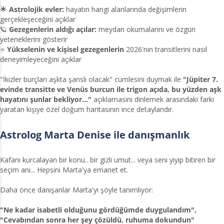
🌟
Astrolojik evler:
hayatın hangi alanlarında değişimlerin
gerçekleşeceğini açıklar
🪐
Gezegenlerin aldığı açılar:
meydan okumalarını ve özgün
yeteneklerini gösterir
⭐
Yükselenin ve kişisel gezegenlerin
2026'nın transitlerini nasıl
deneyimleyeceğini açıklar
"İkizler burçları aşkta şanslı olacak" cümlesini duymak ile
"Jüpiter 7.
evinde transitte ve Venüs burcun ile trigon açıda, bu yüzden aşk
hayatını şunlar bekliyor..."
açıklamasını dinlemek arasındaki farkı
yaratan kişiye özel doğum haritasının ince detaylarıdır.
Astrolog Marta Denise ile danışmanlık
Kafanı kurcalayan bir konu.. bir gizli umut... veya seni yiyip bitiren bir
seçim anı... Hepsini Marta'ya emanet et.
Daha önce danışanlar Marta'yı şöyle tanımlıyor:
"Ne kadar isabetli olduğunu gördüğümde duygulandım",
"Cevabından sonra her şey çözüldü, ruhuma dokundun"