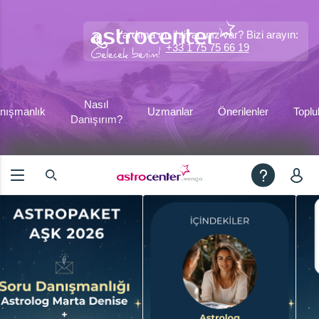
Yardıma mı ihtiyacınız var? Bizi arayın:
+33 1 75 75 66 19
Nasıl
nışmanlık
Uzmanlar
Önerilenler
Toplu
Danışırım?