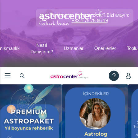
Yardıma mı ihtiyacınız var? Bizi arayın:
+33 1 75 75 66 19
Nasıl
nışmanlık
Uzmanlar
Önerilenler
Toplu
Danışırım?