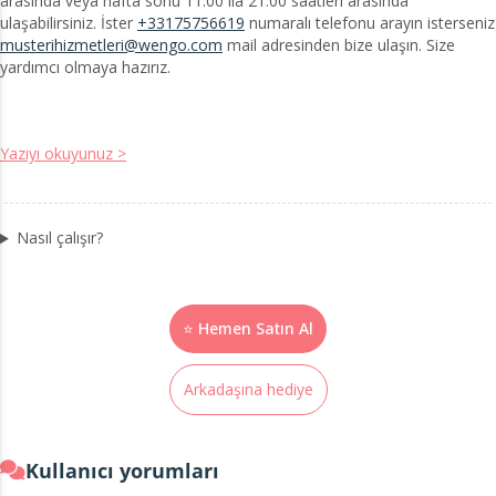
arasında veya hafta sonu 11:00 ila 21:00 saatleri arasında
ulaşabilirsiniz. İster
+33175756619
numaralı telefonu arayın isterseniz
musterihizmetleri@wengo.com
mail adresinden bize ulaşın. Size
yardımcı olmaya hazırız.
Yazıyı okuyunuz >
Nasıl çalışır?
⭐ Hemen Satın Al
Arkadaşına hediye
Kullanıcı yorumları