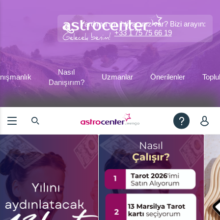
Yardıma mı ihtiyacınız var? Bizi arayın:
+33 1 75 75 66 19
Nasıl
nışmanlık
Uzmanlar
Önerilenler
Toplu
Danışırım?