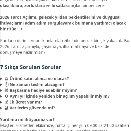
olasılıklara
,
zorluklara
ve
fırsatlara
açılan bir pencere.
2026 Tarot Açılımı, gelecek yıldan beklentilerini ve duygusal
ihtiyaçlarını adım adım sorgulayarak bulmana yardımcı olacak
bir ritüel.
✴
Kartların derin sembolik anlamları zihninde berrak bir ışık yakacak. Bu
2026 Tarot açılımıyla, şaşırmaya, ilham almaya ve belki de
dönüşmeye hazır mısın?
❓ Sıkça Sorulan Sorular
🔮
Ürünü satın alınca ne olacak?
⏱️
Ne zaman teslim alacağım?
🎁
Başkasına hediye edebilir miyim?
🔄
Aynı yıl içinde yeniden bir açılım yapabilir miyim?
💰
Ek ücret var mı?
🔐
Verilerim güvende mi?
Yardıma mı ihtiyacınız var?
Müşteri Hizmetleri ekibimize, hafta içi her gün 09:00 ila 21:00 saatleri