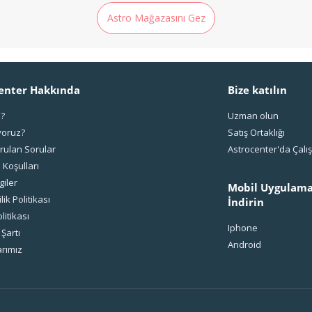
Astro Mağazasını Gez
enter Hakkında
Bize katılın
z?
Uzman olun
yoruz?
Satış Ortaklığı
rulan Sorular
Astrocenter'da Çal
 Koşulları
giler
Mobil Uygulama
ilik Politikası
İndirin
litikası
Iphone
 Şartı
Android
rımız