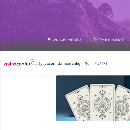
🔔 Güncel Fırsatlar
👋 Yeni misiniz?
İyi yaşam danışmanlığı