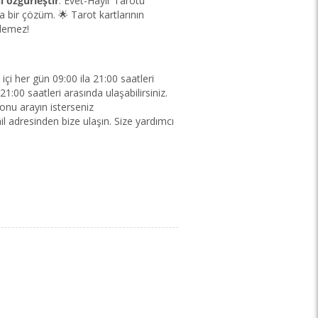
i özgürleştir
: Evet-Hayır Tarotu
ka bir çözüm. 🌟 Tarot kartlarının
ylemez!
içi her gün 09:00 ila 21:00 saatleri
1:00 saatleri arasında ulaşabilirsiniz.
onu arayın isterseniz