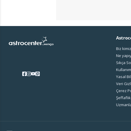
Astroc
Biz kimi
Ne yapı
Sıkça So
Kullanım
Yasal Bil
Veri Gizl
Çerez Po
Şeffaflık
Uzmanla