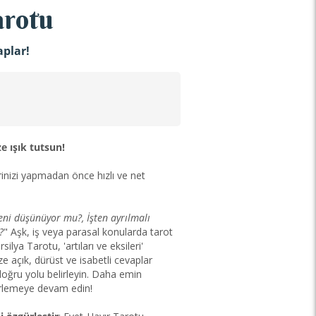
arotu
aplar!
e ışık tutsun!
rinizi yapmadan önce hızlı ve net
eni düşünüyor mu?, İşten ayrılmalı
?
" Aşk, iş veya parasal konularda tarot
lya Tarotu, 'artıları ve eksileri'
ze açık, dürüst ve isabetli cevaplar
doğru yolu belirleyin. Daha emin
erlemeye devam edin!