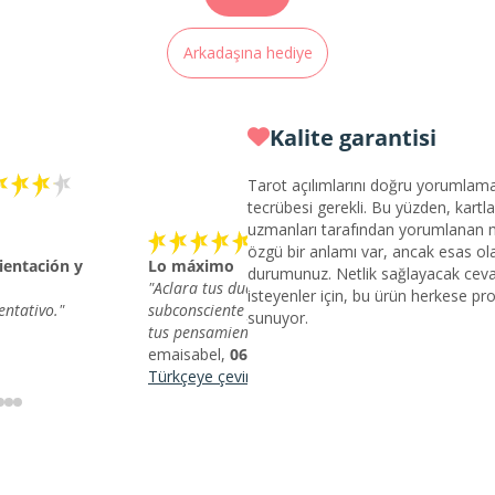
Arkadaşına hediye
Kalite garantisi
Tarot açılımlarını doğru yorumlamak 
tecrübesi gerekli. Bu yüzden, kartla
uzmanları tarafından yorumlanan me
özgü bir anlamı var, ancak esas olan 
ientación y
Lo máximo
durumunuz. Netlik sağlayacak cevap
"Aclara tus dudas más internas que tienes un tu
isteyenler için, bu ürün herkese pro
entativo."
subconsciente y te ayuda a clarificar y comprende
sunuyor.
tus pensamientos 🙌🏼"
emaisabel,
06/11/2025
Türkçeye çevir