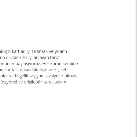
için kartları iyi tanımak ve yılların
rın dilinden en iyi anlayan tarot
tinler paylaşıyoruz. Her kartın kendine
kartlar arasındaki ilişki ve kişisel
Ottimo
lar ve bilgelik taşıyan tavsiyeler almak
"Funzionano ve lo confermo attendibili"
fesyonel ve erişilebilir tarot bakımı
r mejor
gaet78,
15/08/2025
Türkçeye çevir