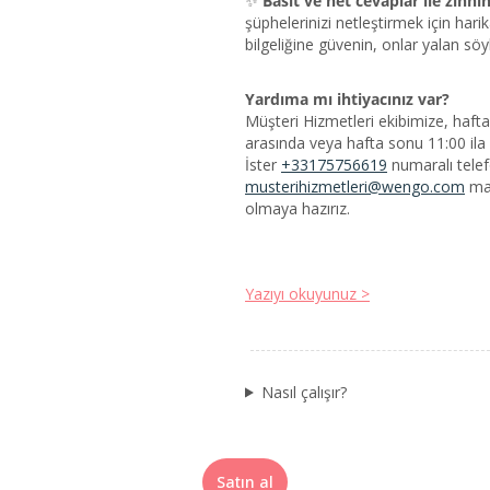
✨
Basit ve net cevaplar ile zihnin
şüphelerinizi netleştirmek için hari
bilgeliğine güvenin, onlar yalan sö
Yardıma mı ihtiyacınız var?
Müşteri Hizmetleri ekibimize, hafta 
arasında veya hafta sonu 11:00 ila 2
İster
+33175756619
numaralı telef
musterihizmetleri@wengo.com
mail adresinden bize ulaşın. Size yardımcı
olmaya hazırız.
Yazıyı okuyunuz >
Nasıl çalışır?
Satın al