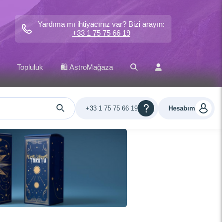
Yardıma mı ihtiyacınız var? Bizi arayın:
+33 1 75 75 66 19
Topluluk
🛍️ AstroMağaza
+33 1 75 75 66 19
Hesabım