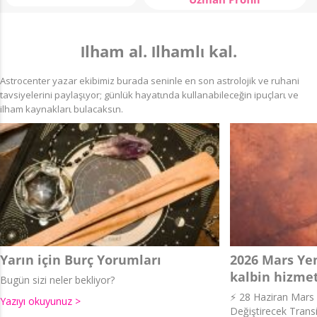
Ιlham al. Ιlhamlι kal.
Astrocenter yazar ekibimiz burada seninle en son astrolojik ve ruhani
tavsiyelerini paylaşιyor; günlük hayatιnda kullanabileceğin ipuçlarι ve
ilham kaynaklarι bulacaksιn.
Yarın için Burç Yorumları
2026 Mars Yen
kalbin hizmet
Bugün sizi neler bekliyor?
⚡ 28 Haziran Mars İ
Yazıyı okuyunuz >
Değiştirecek Transi