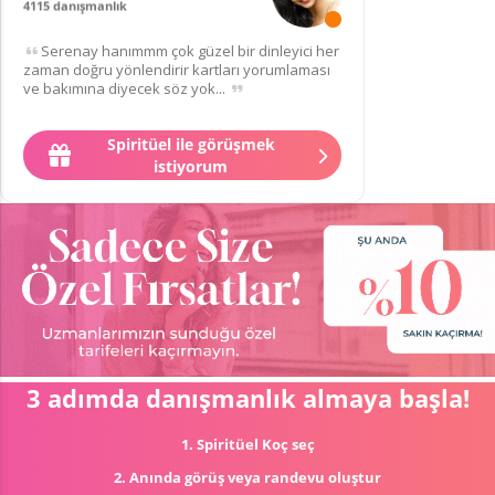
4115 danışmanlık
18 müşteriden
puanı
Serenay hanımmm çok güzel bir dinleyici her
zaman doğru yönlendirir kartları yorumlaması
ve bakımına diyecek söz yok...
Spiritüel ile görüşmek
istiyorum
3 adımda danışmanlık almaya başla!
1. Spiritüel Koç seç
2. Anında görüş veya randevu oluştur