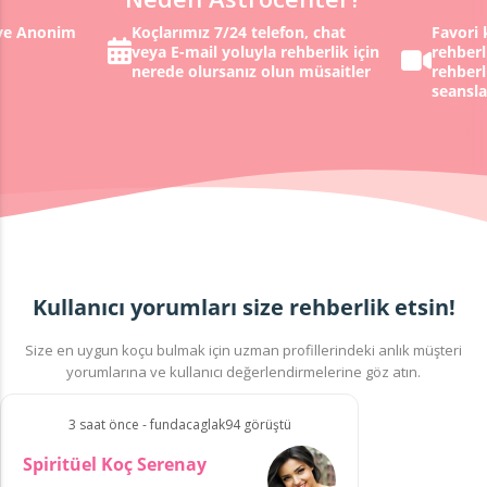
 ve Anonim
Koçlarımız 7/24 telefon, chat
Favori 
veya E-mail yoluyla rehberlik için
rehberl
nerede olursanız olun müsaitler
rehberl
seansla
Kullanıcı yorumları size rehberlik etsin!
Size en uygun koçu bulmak için uzman profillerindeki anlık müşteri
yorumlarına ve kullanıcı değerlendirmelerine göz atın.
3 saat önce - fundacaglak94 görüştü
Spiritüel Koç Serenay