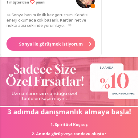
1 müşteriden
puanı
Sonya hanim ile ilk kez gorustum. Kendisi
enerji okumada cok basarili. Kartlari net ve
nokta atisi seklinde yorumluyo...
Sonya ile görüşmek istiyorum
3 adımda danışmanlık almaya başla!
1. Spiritüel Koç seç
2. Anında görüş veya randevu oluştur