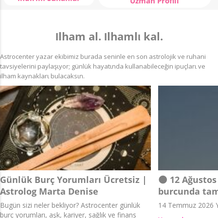
Uzman Profili
Ιlham al. Ιlhamlι kal.
Astrocenter yazar ekibimiz burada seninle en son astrolojik ve ruhani
tavsiyelerini paylaşιyor; günlük hayatιnda kullanabileceğin ipuçlarι ve
ilham kaynaklarι bulacaksιn.
Günlük Burç Yorumları Ücretsiz |
🌑 12 Ağustos
Astrolog Marta Denise
burcunda tam
Bugün sizi neler bekliyor? Astrocenter günlük
14 Temmuz 2026 Y
burç yorumları, aşk, kariyer, sağlık ve finans