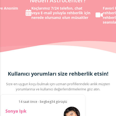
 ve Anonim
Koçlarımız 7/24 telefon, chat
Favori 
veya E-mail yoluyla rehberlik için
rehberl
nerede olursanız olun müsaitler
rehberl
seansla
Kullanıcı yorumları size rehberlik etsin!
Size en uygun koçu bulmak için uzman profillerindeki anlık müşteri
yorumlarına ve kullanıcı değerlendirmelerine göz atın.
14 saat önce - begbeg34 görüştü
Sonya Işık