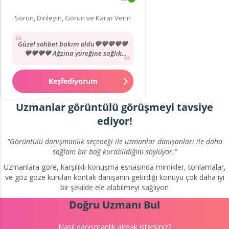
Sorun, Dinleyin, Görün ve Karar Verin
Güzel sohbet bakım oldu💙💙💙💙💙
💙💙💙💙 Ağzina yüreğine sağlık
ablacım 💙💙💙💙💙💙💙💙💙💙💙💙💙
💙💙💙💙💙💙💙💙💙💙💙💙💙💙💙💙💙
💙💙💙💙💙💙💙💙💙💙💙💙💙💙💙💙💙
Keşfediyorum
💙💙💙💙💙💙💙💙💙💙💙💙💙💙💙💙💙
💙💙💙💙💙💙💙💙
Uzmanlar görüntülü görüşmeyi tavsiye
ediyor!
"Görüntülü danışmanlık seçeneği ile uzmanlar danışanları ile daha
sağlam bir bağ kurabildiğini söylüyor."
Uzmanlara göre, karşılıklı konuşma esnasında mimikler, tonlamalar,
ve göz göze kurulan kontak danışanın getirdiği konuyu çok daha iyi
bir şekilde ele alabilmeyi sağlıyor
!
Doğru Uzmanı Bul
Nasıl danışmanlık almak istersiniz?