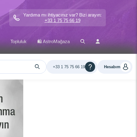
Yardıma mı ihtiyacınız var? Bizi arayın:
+33 1 75 75 66 19
Topluluk
🛍️ AstroMağaza
+33 1 75 75 66 19
Hesabım