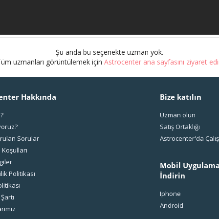
Şu anda bu seçenekte uzman yok.
Tüm uzmanları görüntülemek için
Astrocenter ana sayfasını ziyaret ed
enter Hakkında
Bize katılın
z?
Uzman olun
yoruz?
Satış Ortaklığı
rulan Sorular
Astrocenter'da Çal
 Koşulları
giler
Mobil Uygulama
ilik Politikası
İndirin
litikası
Iphone
 Şartı
Android
rımız