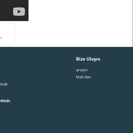
in
Bize Ulaşın
arayın
Mail Atın
ışmak
mızı