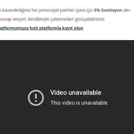
 kazandırdığınız her potensiyel partner üyesi için
5% komisyon
alın.
a cevap veriyor, kendileriyle çekinmeden görüşebilirsiniz!
atformumuza hızlı platformla kayıt olun