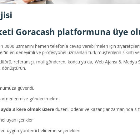
isi
keti
Goracash
platformuna üye ol
 3000 uzmanını hemen telefonla cevap verebilmeleri için ziyaretçiler
ter'ın en deneyimli ve profesyonel uzmanları türk müşterilerin sıkıntı v
ditörü, referansçı, mail gönderen, kodcu ya da, Web Ajansı & Medya Sat
ca dönüştürün.
mumuza güvendi.
artnerlerimize gönderilmekte.
r
ayda 3 kere olmak üzere
düzenli ödenir ve kazançlar zamanında sizle
l uyan içerikler
 en uygun yöntemi belirleme seçenekleri