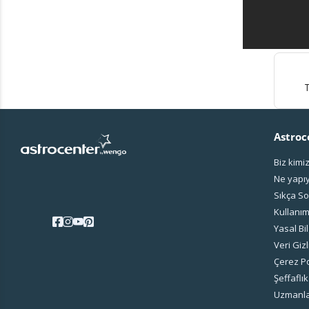
Astroc
Biz kimi
Ne yapı
Sıkça So
Kullanım
Yasal Bil
Veri Gizl
Çerez Po
Şeffaflık
Uzmanla