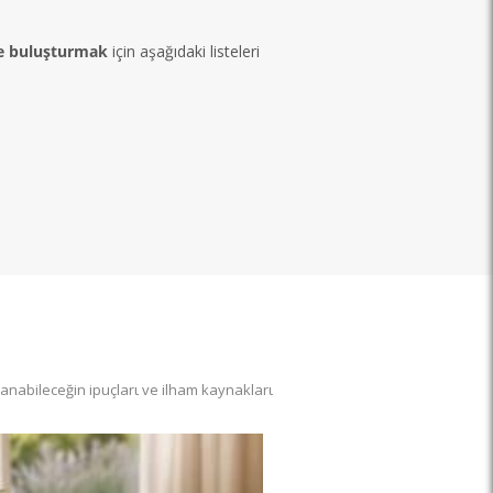
le buluşturmak
için aşağıdaki listeleri
lanabileceğin ipuçlarι ve ilham kaynaklarι