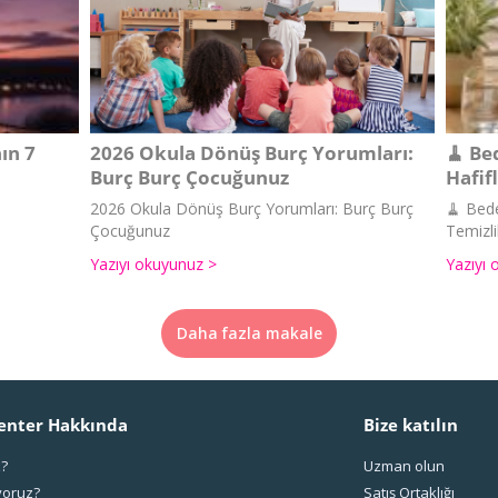
ın 7
2026 Okula Dönüş Burç Yorumları:
🧹 Be
Burç Burç Çocuğunuz
Hafif
2026 Okula Dönüş Burç Yorumları: Burç Burç
🧹 Bede
Çocuğunuz
Temizli
Yazıyı okuyunuz >
Yazıyı 
Daha fazla makale
enter Hakkında
Bize katılın
z?
Uzman olun
yoruz?
Satış Ortaklığı