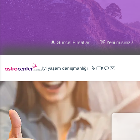
🔔 Güncel Fırsatlar
👋 Yeni misiniz?
İyi yaşam danışmanlığı