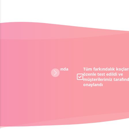
Müşterilerimizden %98 oranında
Tüm farkındalık koçlar
pozitif geri dönüş aldık
özenle test edildi ve
müşterilerimiz tarafın
onaylandı