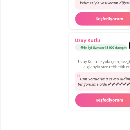
kelimesiyle yaşıyorum diğerle
olabilir ama Alya varken diğer
vakit kaybetmeyin.
Keşfediyorum
Uzay Kutlu
En İyi Uzman
·
18 000 danışmanlık
Uzay Kutlu ile yola çıkın, sezgi
algılarıyla size rehberlik et
Tum Sorularima cevap aldim
bir gorusme oldu💕💕💕💕💕💕
💕💕💕💕💕💕💕💕💕💕💕💕💕
💕💕💕💕💕💕💕💕💕💕💕💕💕
💐💐💐💐💐💐💐💐💐💐💐💐
Keşfediyorum