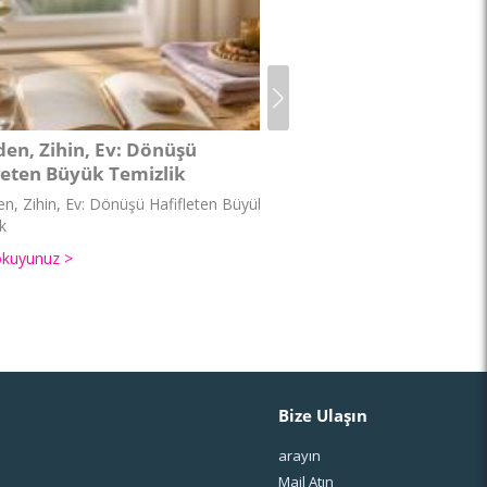
den, Zihin, Ev: Dönüşü
Eylül 2026 Kişisel Sa
leten Büyük Temizlik
Misyon
n, Zihin, Ev: Dönüşü Hafifleten Büyük
Eylül 2026 Kişisel Sayı: H
k
Yazıyı okuyunuz >
okuyunuz >
Bize Ulaşın
arayın
Mail Atın