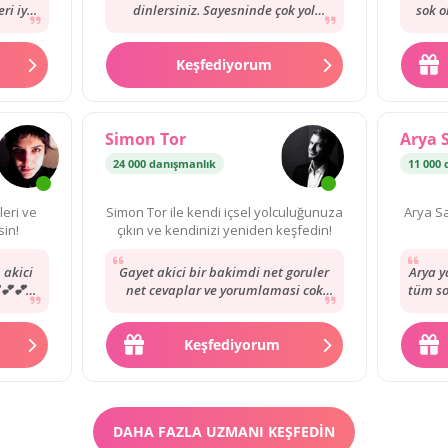
ri iyi
dinlersiniz. Sayesninde çok yol
sok o
leriyle
katettim. Yine gideceğiz. Gördükleri
okuy
yorumları...
Keşfediyorum
Simon Tor
Arya 
En İyi Uzman
·
18 000 danışmanlık
24 000 danışmanlık
11 000 
leri ve
Simon Tor ile kendi içsel yolculuğunuza
Arya Sa
sin!
çıkın ve kendinizi yeniden keşfedin!
 akici
Gayet akici bir bakimdi net goruler
Arya y
💕💕💕
net cevaplar ve yorumlamasi cok
tüm so
💕💕💕
iyidi Simon Bey’in. Tavsiye ediyorum.
tek 
💐💐💐
💕💕💕💕💕💕💕💕💕💕💕💕💕💕💕💕💕
💐💐
💕💕💕💕💕💕💕💕💕💕💕💕💕💕💕💕💕
Keşfediyorum
💕💕💕💕💕💕💕💕💕💕💕💕💕💕💕💕💕
💕💕💕💕💕💕💕💕💕
DAHA FAZLA UZMANI KEŞFEDIN