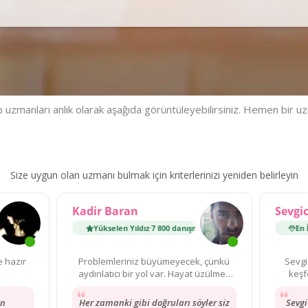
uzmanları anlık olarak aşağıda görüntüleyebilirsiniz. Hemen bir u
Size uygun olan uzmanı bulmak için kriterlerinizi yeniden belirleyin
Kadir Baran
Sevgi
En İyi Uzman
·
44 000 danışmanlık
Yükselen Yıldız
·
7 800 danışmanlık
Yükselen Yıldız
En İyi
·
7 800 
e hazır
Problemleriniz büyümeyecek, çünkü
Sevgi
aydınlatıcı bir yol var. Hayat üzülmek
keşf
için çok kısa!
an
Her zamanki gibi doğruları söyler siz
Sevg