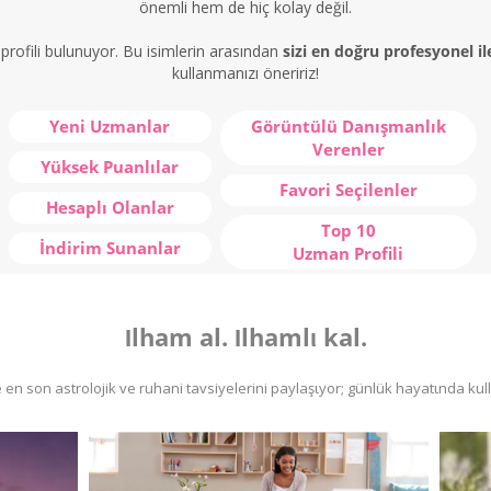
önemli hem de hiç kolay değil.
rofili bulunuyor. Bu isimlerin arasından
sizi en doğru profesyonel i
kullanmanızı öneririz!
Yeni Uzmanlar
Görüntülü Danışmanlık
Verenler
Yüksek Puanlılar
Favori Seçilenler
Hesaplı Olanlar
Top 10
İndirim Sunanlar
Uzman Profili
Ιlham al. Ιlhamlι kal.
en son astrolojik ve ruhani tavsiyelerini paylaşιyor; günlük hayatιnda kul