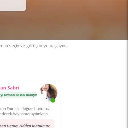
zman seçin ve görüşmeye başlayın...
can Sabri
 Uzman
danışmanlık
·
18 000 danışmanlık
En İyi Uzman
·
18 000 danışmanlık
can Emre ile doğum haritanızı
ederek hayatınızı aydınlatın!
ican Hanım cidden inanılmaz