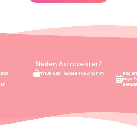
Neden Astrocenter?
ımız
%100 Gizli, Güvenli ve Anonim
Koçlar
veya E-
dan
nerede