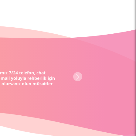
ımız 7/24 telefon, chat
mail yoluyla rehberlik için
 olursanız olun müsaitler