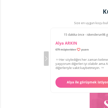
K
Size en uygun koçu bulm
15 dakika önce - iskenderun98 g
Alya ARKIN
679 müşteriden
puanı
Her söylediğini her zaman kelime
yaşıyorum diğerleri iyi olabilir ama 
diğerleriyle vakit kaybetmeyin.
1
.
85
€
/dk