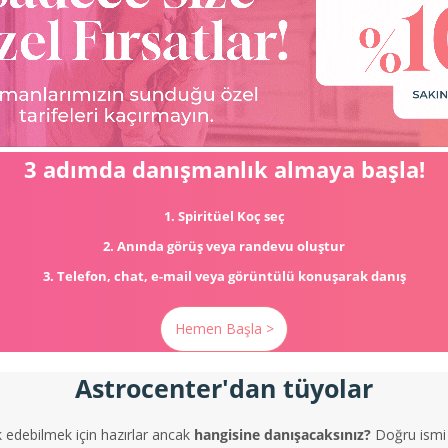
3 adımda danışmanlık almaya başla!
1. Spiritüel Koç seç
2. Anında görüş veya randevu oluştur
3. Telefon, chat, e-mail veya görüntülü konuşarak danış
Hemen Başla >
Astrocenter'dan tüyolar
k edebilmek için hazırlar ancak
hangisine danışacaksınız?
Doğru ismi 