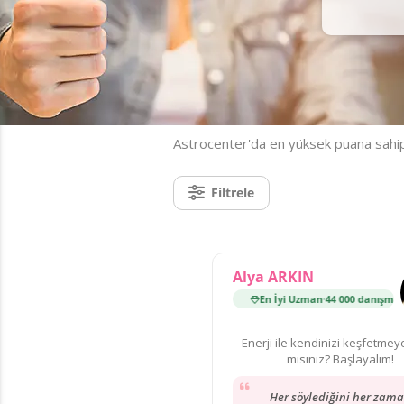
Astrocenter'da en yüksek puana sahip 
Filtrele
Alya ARKIN
En İyi Uzman
·
44 000 danışmanlık
Enerji ile kendinizi keşfetmey
mısınız? Başlayalım!
Her söylediğini her zam