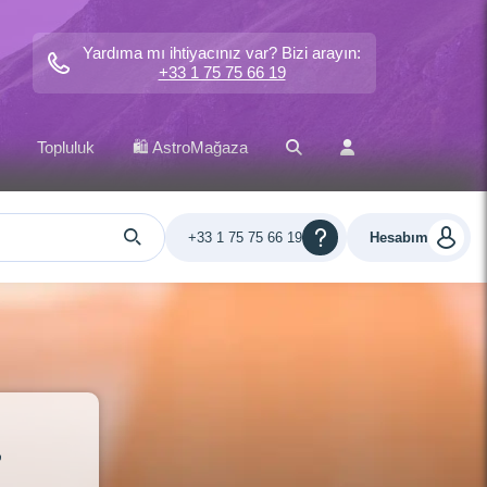
Yardıma mı ihtiyacınız var? Bizi arayın:
+33 1 75 75 66 19
Topluluk
🛍️ AstroMağaza
+33 1 75 75 66 19
Hesabım
r