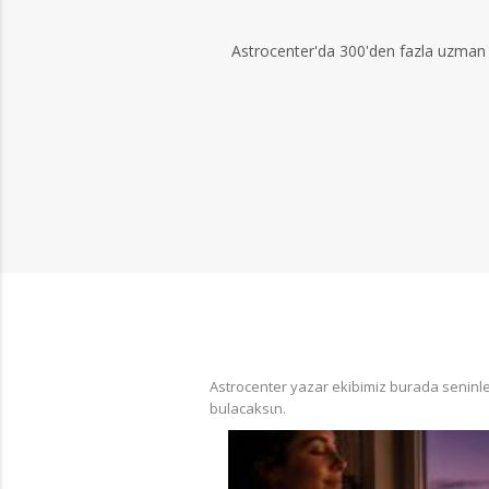
Astrocenter'da 300'den fazla uzman p
Astrocenter yazar ekibimiz burada seninle 
bulacaksιn.