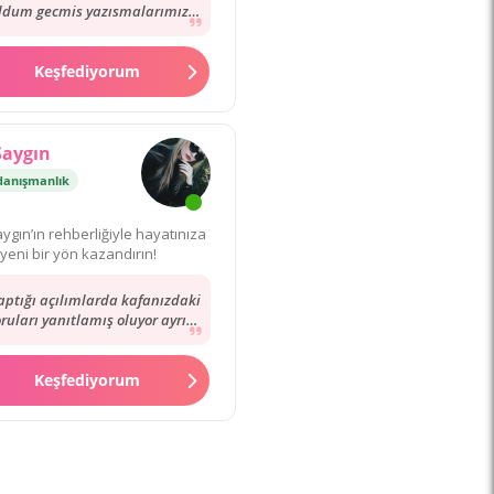
ldum gecmis yazısmalarımızı
unca dediğini bugün birebir
yasadım. kendisi...
Keşfediyorum
Saygın
danışmanlık
ygın’ın rehberliğiyle hayatınıza
yeni bir yön kazandırın!
aptığı açılımlarda kafanızdaki
ruları yanıtlamış oluyor ayrıca
tek soru sormak istediğinizde
çok...
Keşfediyorum