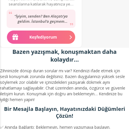
seanslarına katılarak hayatınıza yeni
bir yön verin!
“İyiyim, senden? Ben Alaçatı’ya
geldim. İstanbul’a geçmem
herhalde, dönüşte denk getiririz
artık… ama isterdim.”
Keşfediyorum
Bazen yazışmak, konuşmaktan daha
kolaydır...
Zihninizde dönüp duran sorular mı var? Kendinizi ifade etmek için
sesli konuşmak zorunda değilsiniz. Bazen duygularınızı yüksek sesle
söylemek zor olabilir ve içinizdekileri yazışarak dökmek aynı
rahatlamayı sağlayabilir. Chat üzerinden anında, özgürce ve güvenle
iletişim kurun. Konuşmak için doğru anı beklemeyin… Kendinize bu
iyiliği hemen yapın!
Bir Mesajla Başlayın, Hayatınızdaki Düğümleri
Çözün!
✅ Anında Bağlantı: Beklemeyin, hemen yazışmaya başlayın.