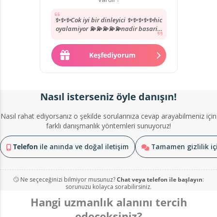
✨✨✨Cok iyi bir dinleyici ✨✨✨✨✨hic
oyalamiyor 💫💫💫💫💫nadir basarili
uzmanlardan yol göstermesi karsi
tarafida anlamasi...
Keşfediyorum
Nasıl isterseniz öyle danışın!
Nasıl rahat ediyorsanız o şekilde sorularınıza cevap arayabilmeniz için
farklı danışmanlık yöntemleri sunuyoruz!
Telefon
ile anında ve doğal iletişim
Tamamen gizlilik i
🙄 Ne seçeceğinizi bilmiyor musunuz?
Chat veya telefon ile başlayın
:
sorunuzu kolayca sorabilirsiniz.
Hangi uzmanlık alanını tercih
edeceksiniz?