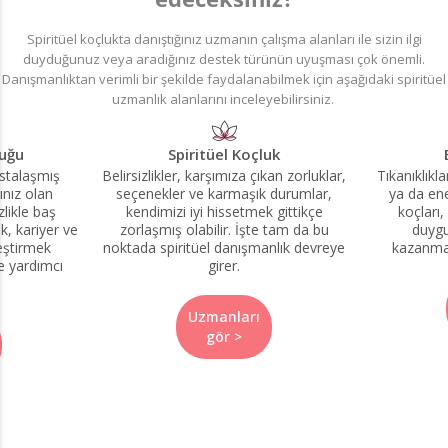
Spiritüel koçlukta danıştığınız uzmanın çalışma alanları ile sizin ilgi
duyduğunuz veya aradığınız destek türünün uyuşması çok önemli.
Danışmanlıktan verimli bir şekilde faydalanabilmek için aşağıdaki spiritüel
uzmanlık alanlarını inceleyebilirsiniz.
luğu
Spiritüel Koçluk
ustalaşmış
Belirsizlikler, karşımıza çıkan zorluklar,
Tıkanıklıkl
ınız olan
seçenekler ve karmaşık durumlar,
ya da ener
zlikle baş
kendimizi iyi hissetmek gittikçe
koçları,
k, kariyer ve
zorlaşmış olabilir. İşte tam da bu
duygu
leştirmek
noktada spiritüel danışmanlık devreye
kazanman
ze yardımcı
girer.
Uzmanları
gör >