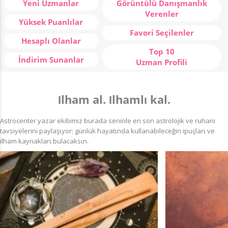
Yeni Uzmanlar
Görüntülü Danışmanlık
Verenler
Yüksek Puanlılar
Favori Seçilenler
Hesaplı Olanlar
Top 10
İndirim Sunanlar
Uzman Profili
Ιlham al. Ιlhamlι kal.
Astrocenter yazar ekibimiz burada seninle en son astrolojik ve ruhani
tavsiyelerini paylaşιyor; günlük hayatιnda kullanabileceğin ipuçlarι ve
ilham kaynaklarι bulacaksιn.