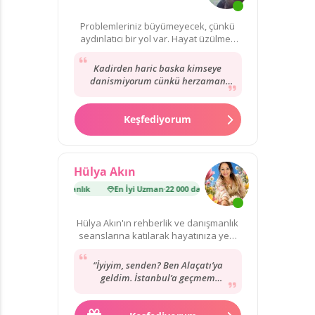
Problemleriniz büyümeyecek, çünkü
aydınlatıcı bir yol var. Hayat üzülmek
için çok kısa!
Kadirden haric baska kimseye
danismiyorum cünkü herzaman
dogrulari görüyor ve biliyor.
Herzaman icimi rahatlatiyor...
Keşfediyorum
Hülya Akın
n
·
22 000 danışmanlık
En İyi Uzman
·
22 000 danışmanlık
Hülya Akın'ın rehberlik ve danışmanlık
seanslarına katılarak hayatınıza yeni
bir yön verin!
“İyiyim, senden? Ben Alaçatı’ya
geldim. İstanbul’a geçmem
herhalde, dönüşte denk getiririz
artık… ama isterdim.”