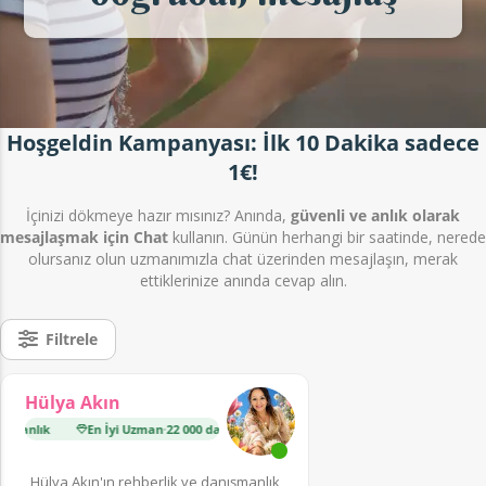
Hoşgeldin Kampanyası: İlk 10 Dakika sadece
1€!
İçinizi dökmeye hazır mısınız? Anında,
güvenli ve anlık olarak
mesajlaşmak için Chat
kullanın.
Günün herhangi bir saatinde, nerede
olursanız olun uzmanımızla chat üzerinden mesajlaşın, merak
ettiklerinize anında cevap alın.
Filtrele
Hülya Akın
manlık
En İyi Uzman
·
22 000 danışmanlık
Yükselen Yıldız
·
7 900 da
Hülya Akın'ın rehberlik ve danışmanlık