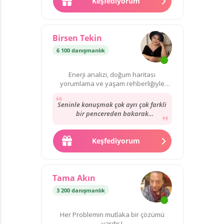
Keşfediyorum
Birsen Tekin
6 100 danışmanlık
Enerji analizi, doğum haritası
yorumlama ve yaşam rehberliğiyle
hayatınıza yön verebilirim.
Seninle konuşmak çok ayrı çok farkli
bir pencereden bakarak
anlatıyorsun ve buda ayrı bir
yetenek !!! Sonradan...
Keşfediyorum
Tama Akın
3 200 danışmanlık
Her Problemin mutlaka bir çözümü
vardır !