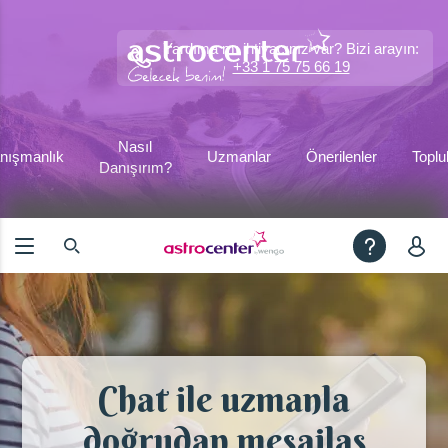
Yardıma mı ihtiyacınız var? Bizi arayın:
+33 1 75 75 66 19
Nasıl
nışmanlık
Uzmanlar
Önerilenler
Toplu
Danışırım?
Chat ile uzmanla
doğrudan mesajlaş