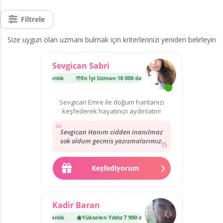
Filtrele
Size uygun olan uzmanı bulmak için kriterlerinizi yeniden belirleyin
Sevgican Sabri
n
·
18 000 danışmanlık
En İyi Uzman
·
18 000 danışmanlık
Sevgican Emre ile doğum haritanızı
keşfederek hayatınızı aydınlatın!
Sevgican Hanım cidden inanılmaz
sok oldum gecmis yazısmalarımızı
okuyunca dediğini bugün birebir
yasadım. kendisi...
Keşfediyorum
Kadir Baran
dız
·
7 900 danışmanlık
Yükselen Yıldız
·
7 900 danışmanlık