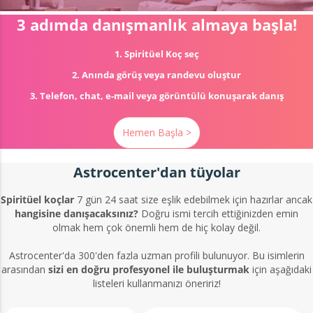
3 adımda danışmanlık almaya başla!
1. Spiritüel Koç seç
2. Anında görüş veya randevu oluştur
3. Telefon, chat, e-mail veya görüntülü konuşarak danış
Hemen Başla >
Astrocenter'dan tüyolar
Spiritüel koçlar
7 gün 24 saat size eşlik edebilmek için hazırlar ancak
hangisine danışacaksınız?
Doğru ismi tercih ettiğinizden emin
olmak hem çok önemli hem de hiç kolay değil.
Astrocenter'da 300'den fazla uzman profili bulunuyor. Bu isimlerin
arasından
sizi en doğru profesyonel ile buluşturmak
için aşağıdaki
listeleri kullanmanızı öneririz!