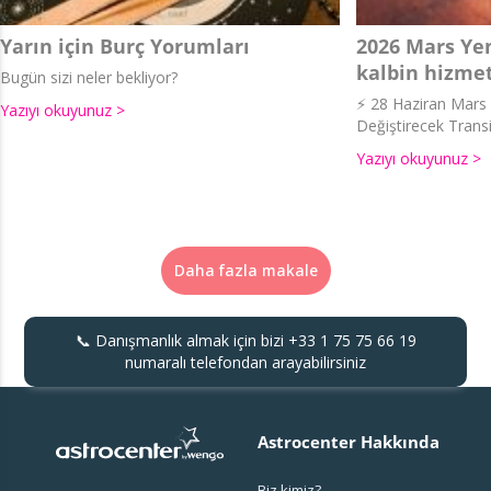
Yarın için Burç Yorumları
2026 Mars Yen
kalbin hizmet
Bugün sizi neler bekliyor?
⚡ 28 Haziran Mars İ
Yazıyı okuyunuz >
Değiştirecek Transi
Yazıyı okuyunuz >
Daha fazla makale
📞 Danışmanlık almak için bizi
+33 1 75 75 66 19
numaralı telefondan arayabilirsiniz
Astrocenter Hakkında
Biz kimiz?