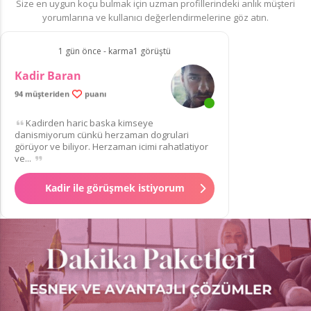
Size en uygun koçu bulmak için uzman profillerindeki anlık müşteri
yorumlarına ve kullanıcı değerlendirmelerine göz atın.
1 gün önce - karma1 görüştü
Kadir Baran
99.9% memnun müşteri
94 müşteriden
puanı
Kadirden haric baska kimseye
danismiyorum cünkü herzaman dogrulari
görüyor ve biliyor. Herzaman icimi rahatlatiyor
ve...
Kadir ile görüşmek istiyorum