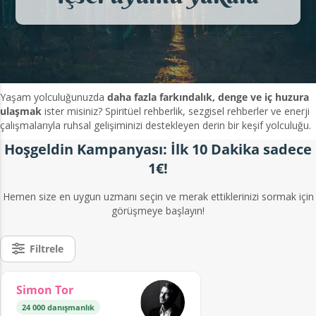
Yaşam yolculuğunuzda
daha fazla farkındalık, denge ve iç huzura
ulaşmak
ister misiniz? Spiritüel rehberlik, sezgisel rehberler ve enerji
çalışmalarıyla ruhsal gelişiminizi destekleyen derin bir keşif yolculuğu.
Hoşgeldin Kampanyası: İlk 10 Dakika sadece
1€!
Hemen size en uygun uzmanı seçin ve merak ettiklerinizi sormak için
görüşmeye başlayın!
Filtrele
Simon Tor
24 000 danışmanlık
En İyi Uzman
·
18 000 d