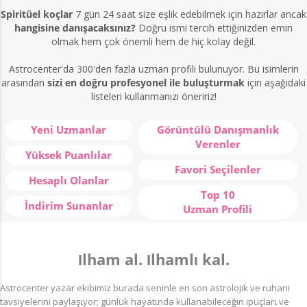
Spiritüel koçlar
7 gün 24 saat size eşlik edebilmek için hazırlar ancak
hangisine danışacaksınız?
Doğru ismi tercih ettiğinizden emin
olmak hem çok önemli hem de hiç kolay değil.
Astrocenter'da 300'den fazla uzman profili bulunuyor. Bu isimlerin
arasından
sizi en doğru profesyonel ile buluşturmak
için aşağıdaki
listeleri kullanmanızı öneririz!
Yeni Uzmanlar
Görüntülü Danışmanlık
Verenler
Yüksek Puanlılar
Favori Seçilenler
Hesaplı Olanlar
Top 10
İndirim Sunanlar
Uzman Profili
Ιlham al. Ιlhamlι kal.
Astrocenter yazar ekibimiz burada seninle en son astrolojik ve ruhani
tavsiyelerini paylaşιyor; günlük hayatιnda kullanabileceğin ipuçlarι ve