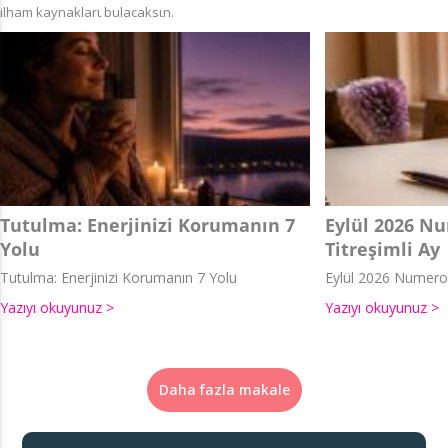
ilham kaynaklarι bulacaksιn.
Tutulma: Enerjinizi Korumanın 7
Eylül 2026 Nu
Yolu
Titreşimli Ay
Tutulma: Enerjinizi Korumanın 7 Yolu
Eylül 2026 Numerolo
Yazıyı okuyunuz >
Yazıyı okuyunuz >
Daha fazla makale