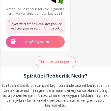
Simon Tor ile kendi içsel yolculuğunuza
çıkın ve kendinizi yeniden keşfedin!
Gayet akici bir bakimdi net goruler
net cevaplar ve yorumlamasi cok
iyidi Simon Bey’in. Tavsiye ediyorum.
💕💕💕💕💕💕💕💕💕💕💕💕💕💕💕💕💕
💕💕💕💕💕💕💕💕💕💕💕💕💕💕💕💕💕
Keşfediyorum
💕💕💕💕💕💕💕💕💕💕💕💕💕💕💕💕💕
💕💕💕💕💕💕💕💕💕
Tüm uzmanları gör >
Spiritüel Rehberlik Nedir?
Spiritüel rehberlik, bireyin içsel keşif sürecinde ona rehberlik eden bir
destek sistemidir. Sezgisel danışmanlık, enerji çalışmaları ve bilinç
açıcı yöntemler içerir. Amaç, zihinsel ve duygusal blokajları aşmak,
daha yüksek bir farkındalık seviyesine ulaşmak ve içsel huzuru
keşfetmektir.