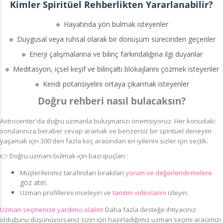
Kimler Spiritüel Rehberlikten Yararlanabilir?
🔹 Hayatında yön bulmak isteyenler
🔹 Duygusal veya ruhsal olarak bir dönüşüm sürecinden geçenler
🔹 Enerji çalışmalarına ve bilinç farkındalığına ilgi duyanlar
🔹 Meditasyon, içsel keşif ve bilinçaltı blokajlarını çözmek isteyenler
🔹 Kendi potansiyelini ortaya çıkarmak isteyenler
Doğru rehberi nasıl bulacaksın?
Astrocenter'da doğru uzmanla buluşmanızı önemsiyoruz.
Her konudaki
sorularınıza beraber cevap aramak ve benzersiz bir spiritüel deneyim
yaşamak için 300'den fazla koç arasından en iyilerini sizler için seçtik.
👉
Doğru uzmanı bulmak için bazı ipuçları :
Müşterilerimiz
tarafından bırakılan
yorum ve değerlendirmelere
göz atın.
Uzman profillerini inceleyin ve
tanıtım videolarını
izleyin.
Uzman seçmenize yardımcı olalım!
Daha fazla desteğe ihtiyacınız
olduğunu düşünüyorsanız sizin için hazırladığımız uzman seçimi aracımızı