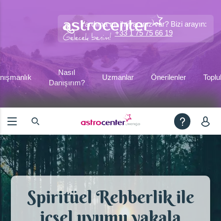
Yardıma mı ihtiyacınız var? Bizi arayın:
+33 1 75 75 66 19
Nasıl
nışmanlık
Uzmanlar
Önerilenler
Toplu
Danışırım?
Spiritüel Rehberlik ile
içsel uyumu yakala