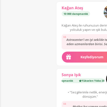
Kağan Ateş
10 000 danışmanlık
Kağan Ateş ile ruhunuzun derinl
yolculuk yapın ve ışık bul
Astrocenter'i en iyi sekilde t
eden uzmanlardan birisi. Sa
sekilde dinler, terslemez. S
yillardir...
Keşfediyorum
Sonya Işık
Yükselen Yıldız
·
200 danışmanlık
Yükselen Yıldız
·
200 danı
• “Sezgilerimle netlik, enerj
dönüşüm.”
Muthıs bır uzman cunk