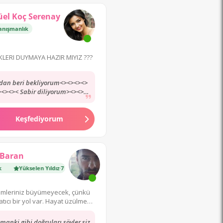
üel Koç Serenay
anışmanlık
LERI DUYMAYA HAZIR MIYIZ ???
rdan beri bekliyorum<><><><>
<><>< Sabir diliyorum><><><>
<><>><><<><<><>><>><>>>>>>
<>><<>><>><>>>><>>
Keşfediyorum
 Baran
Yükselen Yıldız
·
7 800 danışmanlık
emleriniz büyümeyecek, çünkü
atıcı bir yol var. Hayat üzülmek
için çok kısa!
manki gibi doğruları söyler siz