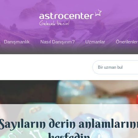
Danışmanlık
Nasıl Danışırım?
Uzmanlar
Önerilenler
Sayıların derin anlamların
keşfedin