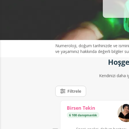
Numeroloji, doğum tarihinizde ve isminizde
ve yaşamınız hakkında değerli bilgiler s
Hoşge
Kendinizi daha i
Filtrele
Birsen Tekin
6 100 danışmanlık
Enerji analizi, doğum haritası