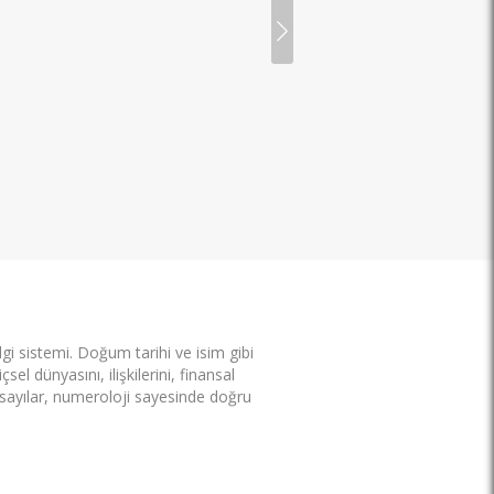
dönüşüm.”
Muthıs bır uzman 
yardımseverlıgı ıyılıgı nok
ıyıkı var hayatımı deg
donusturdu
Keşfediyoru
lgi sistemi. Doğum tarihi ve isim gibi
sel dünyasını, ilişkilerini, finansal
 sayılar, numeroloji sayesinde doğru