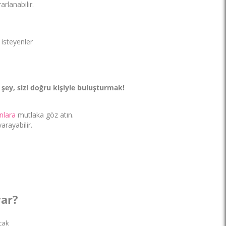
rlanabilir.
isteyenler
şey, sizi doğru kişiyle buluşturmak!
anlara
mutlaka göz atın.
rayabilir.
var?
cak