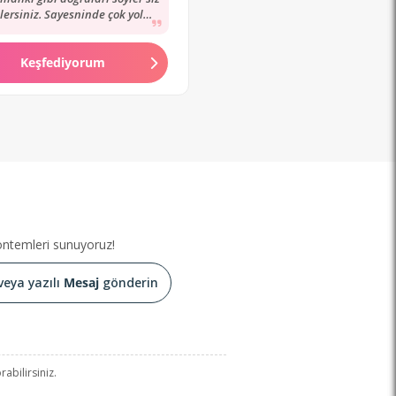
lersiniz. Sayesninde çok yol
im. Yine gideceğiz. Gördükleri
yorumları...
Keşfediyorum
yöntemleri sunuyoruz!
veya yazılı
Mesaj
gönderin
abilirsiniz.