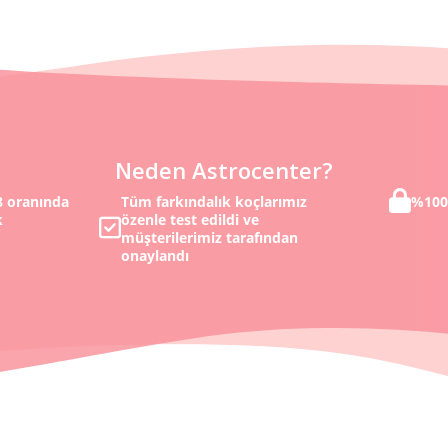
Neden Astrocenter?
ımız
%100 Gizli, Güvenli ve Anonim
Koçlar
veya E-
dan
nerede