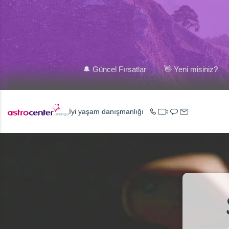
🔔 Güncel Fırsatlar
👋 Yeni misiniz?
İyi yaşam danışmanlığı