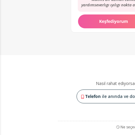
yardımseverlıgı ıyılıgı nokta a
ıyıkı var hayatımı degıstı
donusturdu
Keşfediyorum
Nasıl rahat ediyorsa
Telefon
ile anında ve doğ
🙄 Ne seçe