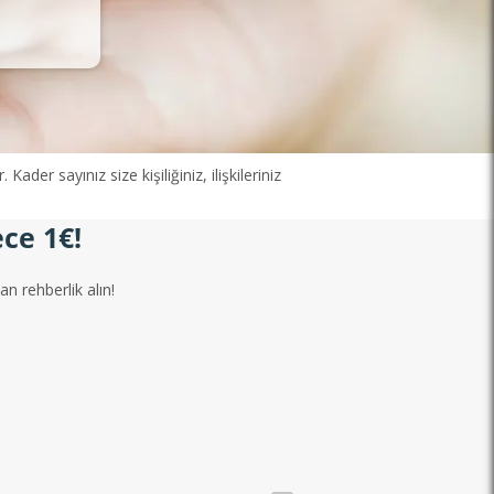
der sayınız size kişiliğiniz, ilişkileriniz
ce 1€!
n rehberlik alın!
Sonya Işık
Yükselen Yıldız
·
200 danışmanlık
Yükselen Yıldız
·
200 
• “Sezgilerimle netlik, 