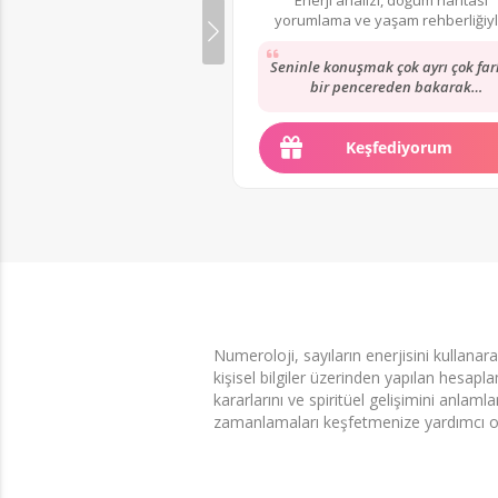
yorumlama ve yaşam rehberliğiy
hayatınıza yön verebilirim.
Seninle konuşmak çok ayrı çok far
bir pencereden bakarak
anlatıyorsun ve buda ayrı bir
yetenek !!! Sonradan...
Keşfediyorum
Numeroloji, sayıların enerjisini kullanar
kişisel bilgiler üzerinden yapılan hesaplam
kararlarını ve spiritüel gelişimini anlaml
zamanlamaları keşfetmenize yardımcı ola