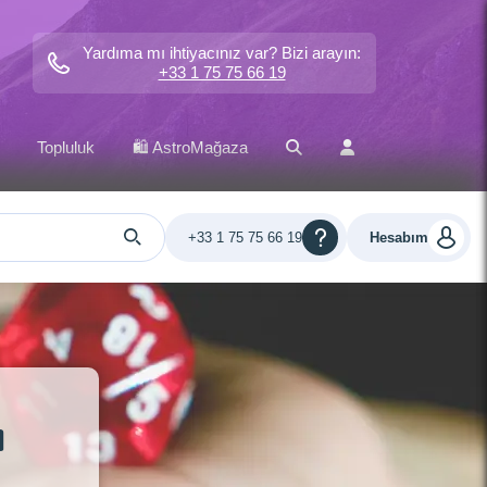
Yardıma mı ihtiyacınız var? Bizi arayın:
+33 1 75 75 66 19
Topluluk
🛍️ AstroMağaza
+33 1 75 75 66 19
Hesabım
ı