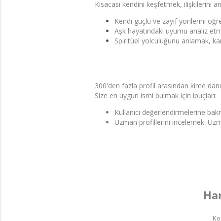
Kısacası kendini keşfetmek, ilişkilerini
Kendi güçlü ve zayıf yönlerini öğ
Aşk hayatındaki uyumu analiz etm
Spiritüel yolculuğunu anlamak, k
300'den fazla profil arasından kime danı
Size en uygun ismi bulmak için ipuçları:
Kullanıcı değerlendirmelerine b
Uzman profillerini incelemek: Uzm
Han
Ko