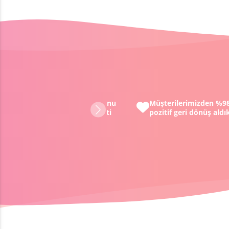
Müşterilerimizden %98 oranında
Tüm farkındalık koçlar
pozitif geri dönüş aldık
özenle test edildi ve
müşterilerimiz tarafın
onaylandı