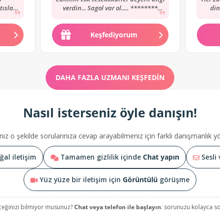
tısları
verdin... Sagol var ol..... ********
din
rdı
*********** **************
katett
Keşfediyorum
DAHA FAZLA UZMANI KEŞFEDIN
Nasıl isterseniz öyle danışın!
nız o şekilde sorularınıza cevap arayabilmeniz için farklı danışmanlık 
al iletişim
Tamamen gizlilik içinde
Chat yapın
Sesli 
Yüz yüze bir iletişim için
Görüntülü
görüşme
ceğinizi bilmiyor musunuz?
Chat veya telefon ile başlayın
: sorunuzu kolayca sor