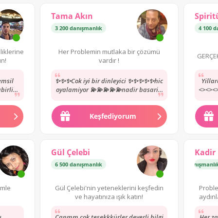
Tama Akın
Spirit
3 200 danışmanlık
4 100 d
iklerine
Her Problemin mutlaka bir çözümü
GERÇEK
un!
vardır !
emsil
✨✨✨Cok iyi bir dinleyici ✨✨✨✨✨hic
Yilla
birli
oyalamiyor 💫💫💫💫💫nadir basarili
<><><>
anki
uzmanlardan yol göstermesi karsi
<<<><
tarafida anlamasi...
Keşfediyorum
Gül Çelebi
Kadir
şmanlık
6 500 danışmanlık
Yükselen Yıldız
·
7 800 danışmanlık
imle
Gül Çelebi'nin yeteneklerini keşfedin
Probl
ve hayatınıza ışık katın!
aydınl
u
Canmm cok tesekkkürler deyerli bilgi
Her za