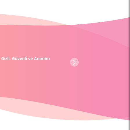
ımız 7/24 telefon, chat
mail yoluyla rehberlik için
 olursanız olun müsaitler