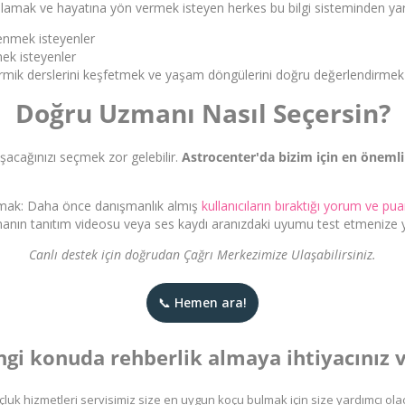
 anlamak ve hayatına yön vermek isteyen herkes bu bilgi sisteminden yara
renmek isteyenler
ek isteyenler
armik derslerini keşfetmek ve yaşam döngülerini doğru değerlendirmek 
Doğru Uzmanı Nasıl Seçersin?
şacağınızı seçmek zor gelebilir.
Astrocenter'da bizim için en önemli 
akmak: Daha önce danışmanlık almış
kullanıcıların bıraktığı yorum ve pu
anın tanıtım videosu veya ses kaydı aranızdaki uyumu test etmenize ya
Canlı destek için doğrudan Çağrı Merkezimize Ulaşabilirsiniz.
📞 Hemen ara!
gi konuda rehberlik almaya ihtiyacınız 
çluk hizmetleri servisimiz size en uygun koçu bulmak için size yardımcı ola