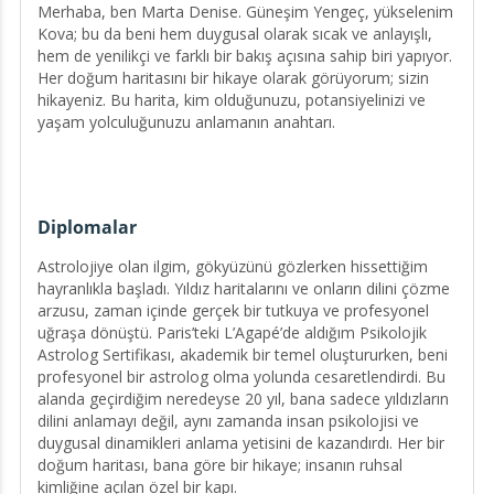
Merhaba, ben Marta Denise. Güneşim Yengeç, yükselenim
Kova; bu da beni hem duygusal olarak sıcak ve anlayışlı,
hem de yenilikçi ve farklı bir bakış açısına sahip biri yapıyor.
Her doğum haritasını bir hikaye olarak görüyorum; sizin
hikayeniz. Bu harita, kim olduğunuzu, potansiyelinizi ve
yaşam yolculuğunuzu anlamanın anahtarı.
Yıllardır yıldızları bir rehber olarak kullanarak, insanların
kendi iç dünyalarını keşfetmelerine, duygusal blokajlarını
Diplomalar
aşmalarına ve hayatlarında daha fazla anlam bulmalarına
yardımcı oluyorum. Analitik yaklaşımım ve empatik doğam
Astrolojiye olan ilgim, gökyüzünü gözlerken hissettiğim
sayesinde, size net ve güvenilir içgörüler sunmayı
hayranlıkla başladı. Yıldız haritalarını ve onların dilini çözme
hedefliyorum. Misyonum, sizin kendinizle ve evrenle daha
arzusu, zaman içinde gerçek bir tutkuya ve profesyonel
uyumlu bir yaşam yaratmanıza destek olmak. Çünkü
uğraşa dönüştü. Paris’teki L’Agapé’de aldığım Psikolojik
inanıyorum ki, yıldızların rehberliğiyle hayatın karmaşasını
Astrolog Sertifikası, akademik bir temel oluştururken, beni
sadeleştirip, kendi yolumuzu daha bilinçli ve huzurlu bir
profesyonel bir astrolog olma yolunda cesaretlendirdi. Bu
şekilde çizebiliriz.
alanda geçirdiğim neredeyse 20 yıl, bana sadece yıldızların
Astroloji benim için sadece bir harita değil; aynı zamanda
dilini anlamayı değil, aynı zamanda insan psikolojisi ve
bir dönüşüm, farkındalık ve iç huzuru bulma yolculuğu. Eğer
duygusal dinamikleri anlama yetisini de kazandırdı. Her bir
hazırsanız, birlikte sizin hikayenizi keşfedelim. 🌟
doğum haritası, bana göre bir hikaye; insanın ruhsal
kimliğine açılan özel bir kapı.