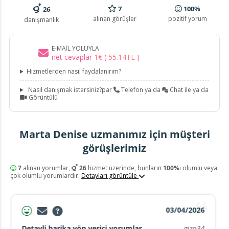
7
100%
26
alınan görüşler
pozitif yorum
danışmanlık
E-MAIL YOLUYLA
net cevaplar
1
€
(
55
.
14
TL
)
Hizmetlerden nasıl faydalanırım?
Nasıl danışmak istersiniz?par
Telefon ya da
Chat ile ya da
Görüntülü
Marta Denise uzmanımız için müşteri
görüşlerimiz
7
alınan yorumlar,
26
hizmet üzerinde, bunların
100%
i olumlu veya
çok olumlu yorumlardır.
Detayları görüntüle
03/04/2026
Detayli harika yön verici yorumlar
gizo34