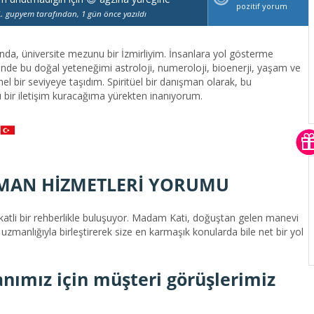
pozitif yorum
k.
gupyem tarafından, 1 gün önce yazıldı
a, üniversite mezunu bir İzmirliyim. İnsanlara yol gösterme
çinde bu doğal yeteneğimi astroloji, numeroloji, bioenerji, yaşam ve
nel bir seviyeye taşıdım. Spiritüel bir danışman olarak, bu
 bir iletişim kuracağıma yürekten inanıyorum.
MAN HİZMETLERİ YORUMU
şefkatli bir rehberlikle buluşuyor. Madam Kati, doğuştan gelen manevi
zmanlığıyla birleştirerek size en karmaşık konularda bile net bir yol
ımız için müşteri görüşlerimiz