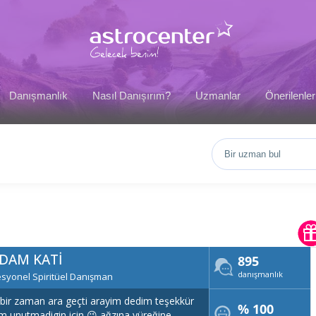
Danışmanlık
Nasıl Danışırım?
Uzmanlar
Önerilenler
DAM KATI
895
danışmanlık
syonel Spiritüel Danışman
bir zaman ara geçti arayim dedim teşekkür
% 100
m unutmadigin için 😉 ağzına yüreğine