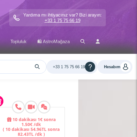
Yardıma mı ihtiyacınız var? Bizi arayın:
+33 1 75 75 66 19
Topluluk
🛍️ AstroMağaza
+33 1 75 75 66 19
Hesabım
10 dakikası
1
€
sonra
1
.
50
€
/dk
(
10 dakikası
54
.
96
TL
sonra
82
.
43
TL
/dk
)