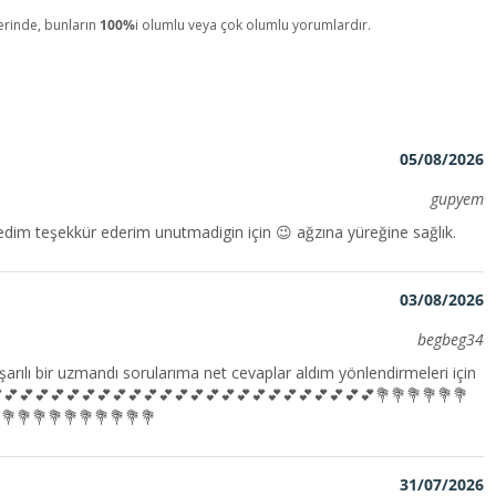
erinde, bunların
100%
i olumlu veya çok olumlu yorumlardır.
05/08/2026
gupyem
dim teşekkür ederim unutmadigin için 😉 ağzına yüreğine sağlık.
03/08/2026
begbeg34
rılı bir uzmandı sorularıma net cevaplar aldım yönlendirmeleri için
💕💕💕💕💕💕💕💕💕💕💕💕💕💕💕💕💕💕💕💕💕💕💕💕💐💐💐💐💐💐
💐💐💐💐💐💐💐💐💐💐
31/07/2026