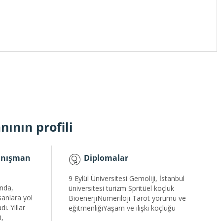
ının profili
Danışman
Diplomalar
9 Eylül Üniversitesi Gemoliji, İstanbul
nda,
üniversitesi turizm Spritüel koçluk
sanlara yol
BioenerjiNumeriloji Tarot yorumu ve
. Yıllar
eğitmenliğiYaşam ve ilişki koçluğu
i,