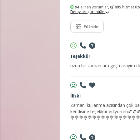
94
alınan yorumlar,
895
hizmet üz
Detayları görüntüle
Filtrele
Teşekkür
uzun bir zaman ara geçti arayim de
İliski
Zamanı kullanma açısından çok başa
kendisine teşekkür ediyorum💕💕
💐💐💐💐💐💐💐💐💐💐💐💐💐💐💐