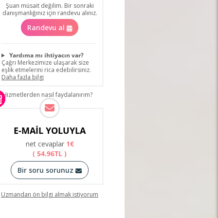
Şuan müsait değilim. Bir sonraki
danışmanlığınız için randevu alınız.
Randevu al
Yardıma mı ihtiyacın var?
Çağrı Merkezimize ulaşarak size
eşlik etmelerini rica edebilirsiniz.
Daha fazla bilgi
Hizmetlerden nasıl faydalanırım?
E-MAIL YOLUYLA
net cevaplar
1
€
(
54
.
96
TL
)
Bir soru sorunuz
Uzmandan ön bilgi almak istiyorum