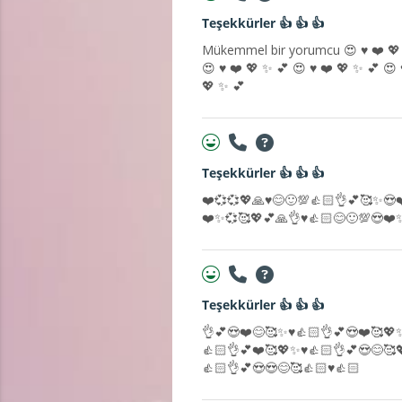
Teşekkürler 👍 👍 👍
Mükemmel bir yorumcu 😍 ♥️ ❤️ 💖 ✨️ 
😍 ♥️ ❤️ 💖 ✨️ 💕 😍 ♥️ ❤️ 💖 ✨️ 💕 😍 
💖 ✨️ 💕
Teşekkürler 👍 👍 👍
❤️💞💞💖🙏♥️😊🙂💯👍🏻👌💕🥰✨️😍
❤️✨️💞🥰💖💕🙏👌♥️👍🏻😊🙂💯😍❤️✨
Teşekkürler 👍 👍 👍
👌💕😍❤️😊🥰✨️♥️👍🏻👌💕😍❤️🥰💖✨
👍🏻👌💕❤️🥰💖✨️♥️👍🏻👌💕😍😊🥰
👍🏻👌💕😍😍😊🥰👍🏻♥️👍🏻