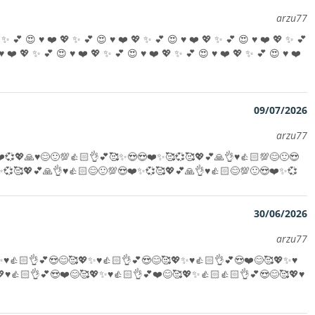
arzu77
 😍 ♥️ ❤️ 💖 ✨️ 💕 😍 ♥️ ❤️ 💖 ✨️ 💕 😍 ♥️ ❤️ 💖 ✨️ 💕 😍 ♥️ ❤️ 💖 ✨️ 💕
♥️ ❤️ 💖 ✨️ 💕 😍 ♥️ ❤️ 💖 ✨️ 💕 😍 ♥️ ❤️ 💖 ✨️ 💕 😍 ♥️ ❤️ 💖 ✨️ 💕 😍 ♥️ ❤️
09/07/2026
arzu77
❤️💞💖🙏♥️😊🙂💯👍🏻👌💕🥰✨️😍😍❤️✨️🥰💞🥰💖💕🙏👌♥️👍🏻💯😊🙂😍
️💞🥰💖💕🙏👌♥️👍🏻😊🙂💯😍❤️✨️💞🥰💖💕🙏👌♥️👍🏻😊💯🙂😍❤️✨️💞
30/06/2026
arzu77
️♥️👍🏻👌💕😍😊🥰💖✨️♥️👍🏻👌💕😍😊🥰💖✨️♥️👍🏻👌💕😍❤️😊🥰💖✨️♥️
♥️👍🏻👌💕😍❤️😊🥰💖✨️♥️👍🏻👌💕❤️😊🥰💖✨️👍🏻👍🏻👌💕😍😊🥰💖♥️