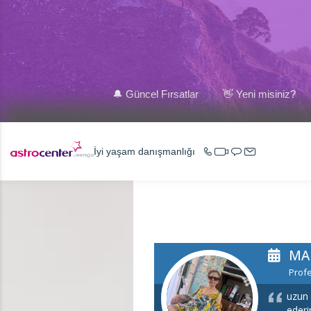
🔔 Güncel Fırsatlar
👋 Yeni misiniz?
İyi yaşam danışmanlığı
MA
Profe
uzun 
ederi