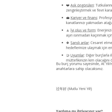
❤️
Aşk öngörüleri
: Tutkuları
zenginleştirmek ve fevri kara
💼
Kariyer ve finans
: Profesy
kanatlarınızı yakmadan atağa 
🧘
İyi oluş ve form
: Enerjini
aşırı ısınmadan kaçınmak için
🍀
Şanslı anlar
: Cesaret etme
hedeflerinize ulaşmak için en 
🤝
Uyumlar
: Diğer burçlarla i
müttefikinizin kim olacağını 
Bu burç yorumu sayesinde, At Yılı’n
anahtarlara sahip olacaksınız.
过年好 (Mutlu Yeni Yıl!)
Yardıma mı ihtiyacınız var?