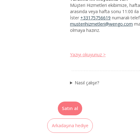
Müşteri Hizmetleri ekibimize, hafta 
arasında veya hafta sonu 11:00 ila 2
İster
+33175756619
numaralı telef
musterihizmetleri@wengo.com
mail adresinden bize ulaşın. Size yardımcı
olmaya hazırız.
Yazıyı okuyunuz >
Nasıl çalışır?
Satın al
Arkadaşına hediye