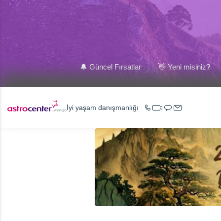
🔔 Güncel Fırsatlar
👋 Yeni misiniz?
İyi yaşam danışmanlığı