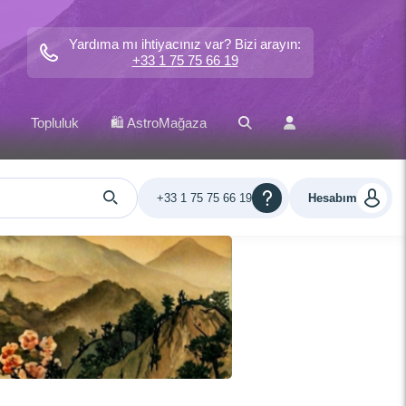
Yardıma mı ihtiyacınız var? Bizi arayın:
+33 1 75 75 66 19
Topluluk
🛍️ AstroMağaza
+33 1 75 75 66 19
Hesabım