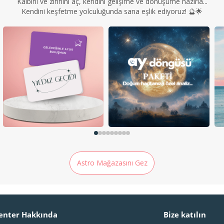
Kalbini ve zihnini aç, kendini gelişime ve dönüşüme hazırla...
Kendini keşfetme yolculuğunda sana eşlik ediyoruz! 🔮🌟
Astro Mağazasını Gez
enter Hakkında
Bize katılın