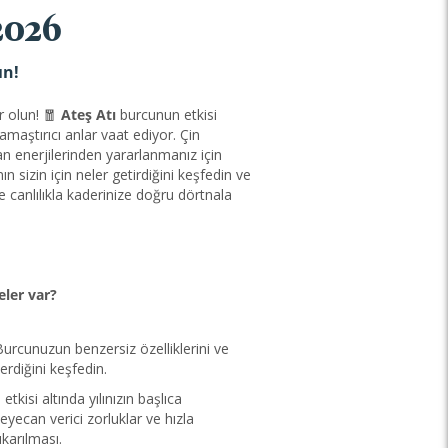
2026
ın!
r olun! 🧧
Ateş Atı
burcunun etkisi
kamaştırıcı anlar vaat ediyor. Çin
 enerjilerinden yararlanmanız için
n sizin için neler getirdiğini keşfedin ve
canlılıkla kaderinize doğru dörtnala
ler var?
Burcunuzun benzersiz özelliklerini ve
verdiğini keşfedin.
n etkisi altında yılınızın başlıca
heyecan verici zorluklar ve hızla
ıkarılması.