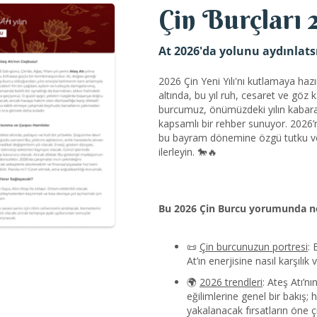
Çin Burçları 
At 2026'da yolunu aydınlats
2026 Çin Yeni Yılı'nı kutlamaya hazı
altında, bu yıl ruh, cesaret ve göz 
burcumuz, önümüzdeki yılın kabaran
kapsamlı bir rehber sunuyor. 2026’nı
bu bayram dönemine özgü tutku ve 
ilerleyin. 🐎🔥
Bu 2026 Çin Burcu yorumunda ne
📜
Çin burcunuzun portresi
: 
At’ın enerjisine nasıl karşılık 
🌍
2026 trendleri
: Ateş Atı’nı
eğilimlerine genel bir bakış; 
yakalanacak fırsatların öne ç