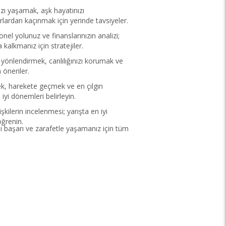
nızı yaşamak, aşk hayatınızı
rlardan kaçınmak için yerinde tavsiyeler.
onel yolunuz ve finanslarınızın analizi;
kalkmanız için stratejiler.
zi yönlendirmek, canlılığınızı korumak ve
 öneriler.
k, harekete geçmek ve en çılgın
iyi dönemleri belirleyin.
lişkilerin incelenmesi; yarışta en iyi
öğrenin.
ı başarı ve zarafetle yaşamanız için tüm