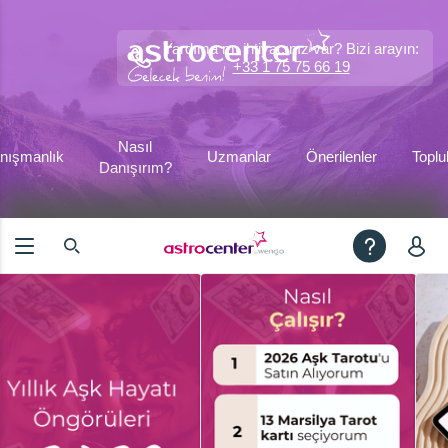
Yardıma mı ihtiyacınız var? Bizi arayın:
+33 1 75 75 66 19
Nasıl
nışmanlık
Uzmanlar
Önerilenler
Toplu
Danışırım?