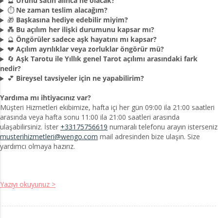
🔮
Ürünü satın alınca ne olacak?
⏱️
Ne zaman teslim alacağım?
🎁
Başkasına hediye edebilir miyim?
💑
Bu açılım her ilişki durumunu kapsar mı?
🔮
Öngörüler sadece aşk hayatını mı kapsar?
💔
Açılım ayrılıklar veya zorluklar öngörür mü?
🔄
Aşk Tarotu ile Yıllık genel Tarot açılımı arasındaki fark
nedir?
💕
Bireysel tavsiyeler için ne yapabilirim?
Yardıma mı ihtiyacınız var?
Müşteri Hizmetleri ekibimize, hafta içi her gün 09:00 ila 21:00 saatleri
arasında veya hafta sonu 11:00 ila 21:00 saatleri arasında
ulaşabilirsiniz. İster
+33175756619
numaralı telefonu arayın isterseniz
musterihizmetleri@wengo.com
mail adresinden bize ulaşın. Size
yardımcı olmaya hazırız.
Yazıyı okuyunuz >