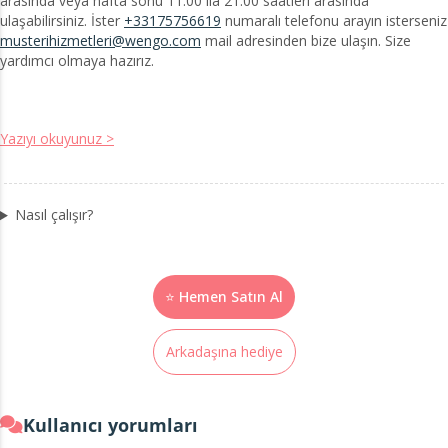
arasında veya hafta sonu 11:00 ila 21:00 saatleri arasında
ulaşabilirsiniz. İster
+33175756619
numaralı telefonu arayın isterseniz
musterihizmetleri@wengo.com
mail adresinden bize ulaşın. Size
yardımcı olmaya hazırız.
Yazıyı okuyunuz >
Nasıl çalışır?
⭐ Hemen Satın Al
Arkadaşına hediye
Kullanıcı yorumları