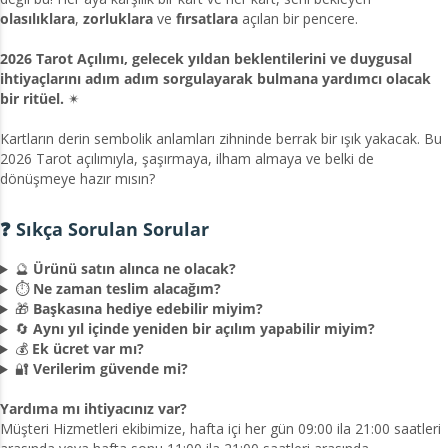
olasılıklara
,
zorluklara
ve
fırsatlara
açılan bir pencere.
2026 Tarot Açılımı, gelecek yıldan beklentilerini ve duygusal
ihtiyaçlarını adım adım sorgulayarak bulmana yardımcı olacak
bir ritüel.
✴
Kartların derin sembolik anlamları zihninde berrak bir ışık yakacak. Bu
2026 Tarot açılımıyla, şaşırmaya, ilham almaya ve belki de
dönüşmeye hazır mısın?
❓ Sıkça Sorulan Sorular
🔮
Ürünü satın alınca ne olacak?
⏱️
Ne zaman teslim alacağım?
🎁
Başkasına hediye edebilir miyim?
🔄
Aynı yıl içinde yeniden bir açılım yapabilir miyim?
💰
Ek ücret var mı?
🔐
Verilerim güvende mi?
Yardıma mı ihtiyacınız var?
Müşteri Hizmetleri ekibimize, hafta içi her gün 09:00 ila 21:00 saatleri