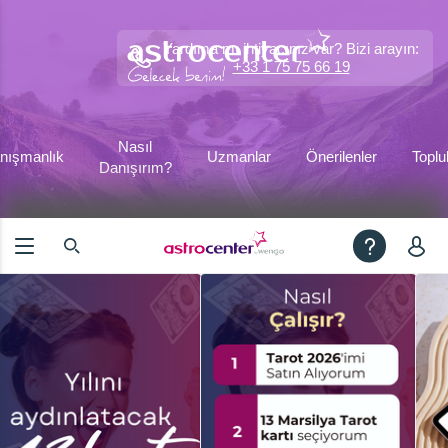
Yardıma mı ihtiyacınız var? Bizi arayın:
+33 1 75 75 66 19
Nasıl
nışmanlık
Uzmanlar
Önerilenler
Toplu
Danışırım?