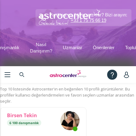
Yardıma mı ihtiyacınız var? Bizi arayın:
+33 1 75 75 66 19
Nasıl
nışmanlık
Uzmanlar
Önerilenler
Toplu
Danışırım?
Top 10 listesinde Astrocenter'ın en beğenilen 10 profili görüntülenir. Bu
profiller kullanıcı değerlendirmeleri ve favori seçilen uzmanlar arasından
seçilir.
Birsen Tekin
6 100 danışmanlık