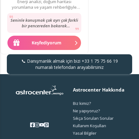
Enerji analizi, doğum haritası
yorumlama ve yaşam rehberliğiyle
hayatınıza yön verebilirim.
Seninle konuşmak çok ayrı çok farkli
bir pencereden bakarak
anlatıyorsun ve buda ayrı bir
yetenek !!! Sonradan...
Keşfediyorum
📞 Danışmanlık almak için bizi
+33 1 75 75 66 19
numaralı telefondan arayabilirsiniz
Astrocenter Hakkında
Biz kimiz?
Ne yapıyoruz?
Sıkça Sorulan Sorular
Kullanım Koşulları
Yasal Bilgiler